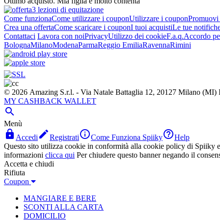
Ottimo acquisto. Mia figlia è molto contenta
3 lezioni di equitazione
Come funziona
Come utilizzare i coupon
Utilizzare i coupon
Promuovi l
Crea una offerta
Come scaricare i coupon
I tuoi acquisti
Le tue notifich
Contattaci
Lavora con noi
Privacy
Utilizzo dei cookie
F.a.q.
Accordo per
Bologna
Milano
Modena
Parma
Reggio Emilia
Ravenna
Rimini
© 2026 Amazing S.r.l. - Via Natale Battaglia 12, 20127 Milano (M
MY CASHBACK WALLET

Menù




Accedi
Registrati
Come Funziona Spiiky
Help
Questo sito utilizza cookie in conformità alla cookie policy di Spiiky e 
informazioni
clicca qui
Per chiudere questo banner negando il consen
Accetta e chiudi
Rifiuta
Coupon
MANGIARE E BERE
SCONTI ALLA CARTA
DOMICILIO