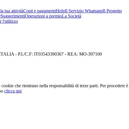
a tua attività
Costi e pagamenti
Help
Il Servizio Whatsapp
Il Progetto
e
Suggerimenti
Operazioni a premio
La Società
 l'utilizzo
I) ITALIA - P.I./C.F: IT03543390367 - REA: MO-397100
cookie che rientrano nella responsabilità di terze parti. Per procedere è 
so
clicca qui