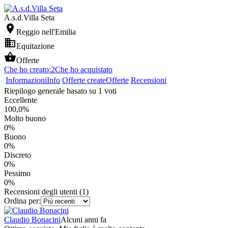
A.s.d.Villa Seta

Reggio nell'Emilia

Equitazione

Offerte
Che ho creato:
2
Che ho acquistato
Informazioni
Info
Offerte create
Offerte
Recensioni
Riepilogo generale basato su 1 voti
Eccellente
100,0%
Molto buono
0%
Buono
0%
Discreto
0%
Pessimo
0%
Recensioni degli utenti (1)
Ordina per:
Claudio Bonacini
Alcuni anni fa