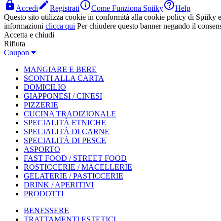




Accedi
Registrati
Come Funziona Spiiky
Help
Questo sito utilizza cookie in conformità alla cookie policy di Spiiky e 
informazioni
clicca qui
Per chiudere questo banner negando il consen
Accetta e chiudi
Rifiuta
Coupon
MANGIARE E BERE
SCONTI ALLA CARTA
DOMICILIO
GIAPPONESI / CINESI
PIZZERIE
CUCINA TRADIZIONALE
SPECIALITÀ ETNICHE
SPECIALITÀ DI CARNE
SPECIALITÀ DI PESCE
ASPORTO
FAST FOOD / STREET FOOD
ROSTICCERIE / MACELLERIE
GELATERIE / PASTICCERIE
DRINK / APERITIVI
PRODOTTI
BENESSERE
TRATTAMENTI ESTETICI