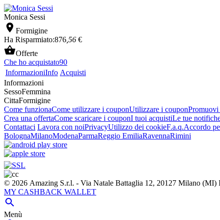
Monica Sessi

Formigine
Ha Risparmiato:
876
,56
€

Offerte
Che ho acquistato
90
Informazioni
Info
Acquisti
Informazioni
Sesso
Femmina
Citta
Formigine
Come funziona
Come utilizzare i coupon
Utilizzare i coupon
Promuovi l
Crea una offerta
Come scaricare i coupon
I tuoi acquisti
Le tue notifich
Contattaci
Lavora con noi
Privacy
Utilizzo dei cookie
F.a.q.
Accordo per
Bologna
Milano
Modena
Parma
Reggio Emilia
Ravenna
Rimini
© 2026 Amazing S.r.l. - Via Natale Battaglia 12, 20127 Milano (M
MY CASHBACK WALLET

Menù