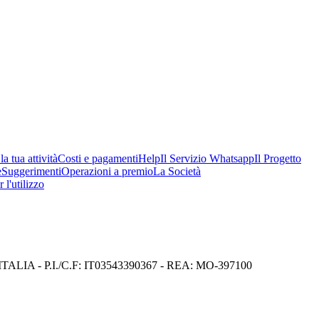
a tua attività
Costi e pagamenti
Help
Il Servizio Whatsapp
Il Progetto
e
Suggerimenti
Operazioni a premio
La Società
 l'utilizzo
I) ITALIA - P.I./C.F: IT03543390367 - REA: MO-397100