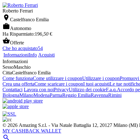
Roberto Ferrari

Castelfranco Emilia

Autonomo
Ha Risparmiato:
196
,50
€

Offerte
Che ho acquistato
54
Informazioni
Info
Acquisti
Informazioni
Sesso
Maschio
Citta
Castelfranco Emilia
Come funziona
Come utilizzare i coupon
Utilizzare i coupon
Promuovi l
Crea una offerta
Come scaricare i coupon
I tuoi acquisti
Le tue notifich
Contattaci
Lavora con noi
Privacy
Utilizzo dei cookie
F.a.q.
Accordo per
Bologna
Milano
Modena
Parma
Reggio Emilia
Ravenna
Rimini
© 2026 Amazing S.r.l. - Via Natale Battaglia 12, 20127 Milano (M
MY CASHBACK WALLET
