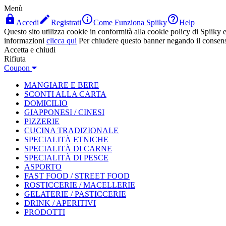
Menù




Accedi
Registrati
Come Funziona Spiiky
Help
Questo sito utilizza cookie in conformità alla cookie policy di Spiiky e 
informazioni
clicca qui
Per chiudere questo banner negando il consen
Accetta e chiudi
Rifiuta
Coupon
MANGIARE E BERE
SCONTI ALLA CARTA
DOMICILIO
GIAPPONESI / CINESI
PIZZERIE
CUCINA TRADIZIONALE
SPECIALITÀ ETNICHE
SPECIALITÀ DI CARNE
SPECIALITÀ DI PESCE
ASPORTO
FAST FOOD / STREET FOOD
ROSTICCERIE / MACELLERIE
GELATERIE / PASTICCERIE
DRINK / APERITIVI
PRODOTTI