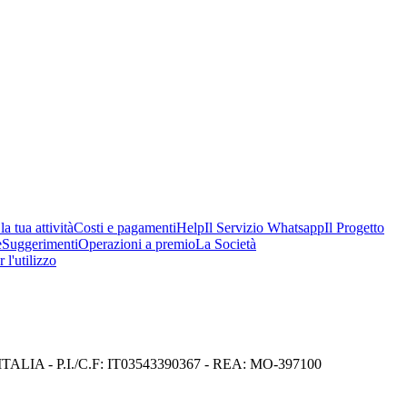
a tua attività
Costi e pagamenti
Help
Il Servizio Whatsapp
Il Progetto
e
Suggerimenti
Operazioni a premio
La Società
 l'utilizzo
I) ITALIA - P.I./C.F: IT03543390367 - REA: MO-397100