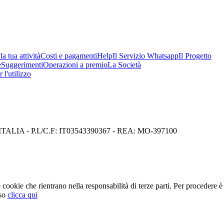
a tua attività
Costi e pagamenti
Help
Il Servizio Whatsapp
Il Progetto
e
Suggerimenti
Operazioni a premio
La Società
 l'utilizzo
I) ITALIA - P.I./C.F: IT03543390367 - REA: MO-397100
cookie che rientrano nella responsabilità di terze parti. Per procedere è 
so
clicca qui