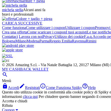
schiariture + piega
michela stella
Alcuni anni fa
bravi e professionali
Colore + taglio + piega
CARICA SUCCESSIVE
Come funziona
Come utilizzare i coupon
Utilizzare i coupon
Promuovi l
Crea una offerta
Come scaricare i coupon
I tuoi acquisti
Le tue notifich
Contattaci
Lavora con noi
Privacy
Utilizzo dei cookie
F.a.q.
Accordo per
Bologna
Milano
Modena
Parma
Reggio Emilia
Ravenna
Rimini
© 2026 Amazing S.r.l. - Via Natale Battaglia 12, 20127 Milano (M
MY CASHBACK WALLET

Menù




Accedi
Registrati
Come Funziona Spiiky
Help
Questo sito utilizza cookie in conformità alla cookie policy di Spiiky e 
informazioni
clicca qui
Per chiudere questo banner negando il consen
Accetta e chiudi
Rifiuta
Coupon