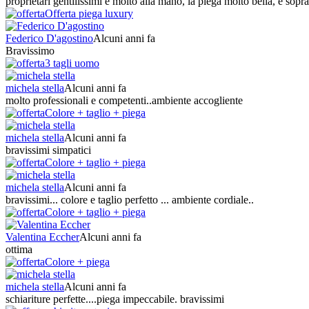
proprietari gentilissimi e molto alla mano, la piega molto bella, e sopr
Offerta piega luxury
Federico D'agostino
Alcuni anni fa
Bravissimo
3 tagli uomo
michela stella
Alcuni anni fa
molto professionali e competenti..ambiente accogliente
Colore + taglio + piega
michela stella
Alcuni anni fa
bravissimi simpatici
Colore + taglio + piega
michela stella
Alcuni anni fa
bravissimi... colore e taglio perfetto ... ambiente cordiale..
Colore + taglio + piega
Valentina Eccher
Alcuni anni fa
ottima
Colore + piega
michela stella
Alcuni anni fa
schiariture perfette....piega impeccabile. bravissimi