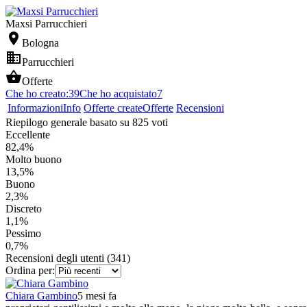
Maxsi Parrucchieri

Bologna

Parrucchieri

Offerte
Che ho creato:
39
Che ho acquistato
7
Informazioni
Info
Offerte create
Offerte
Recensioni
Riepilogo generale basato su 825 voti
Eccellente
82,4%
Molto buono
13,5%
Buono
2,3%
Discreto
1,1%
Pessimo
0,7%
Recensioni degli utenti (341)
Ordina per:
Chiara Gambino
5 mesi fa