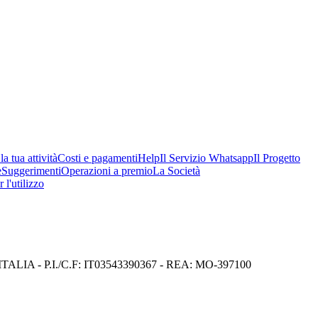
a tua attività
Costi e pagamenti
Help
Il Servizio Whatsapp
Il Progetto
e
Suggerimenti
Operazioni a premio
La Società
 l'utilizzo
I) ITALIA - P.I./C.F: IT03543390367 - REA: MO-397100