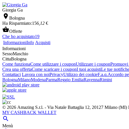
Giorgia Ga

Bologna
Ha Risparmiato:
156
,12
€

Offerte
Che ho acquistato
19
Informazioni
Info
Acquisti
Informazioni
Sesso
Maschio
Citta
Bologna
Come funziona
Come utilizzare i coupon
Utilizzare i coupon
Promuovi l
Crea una offerta
Come scaricare i coupon
I tuoi acquisti
Le tue notifich
Contattaci
Lavora con noi
Privacy
Utilizzo dei cookie
F.a.q.
Accordo per
Bologna
Milano
Modena
Parma
Reggio Emilia
Ravenna
Rimini
© 2026 Amazing S.r.l. - Via Natale Battaglia 12, 20127 Milano (M
MY CASHBACK WALLET

Menù