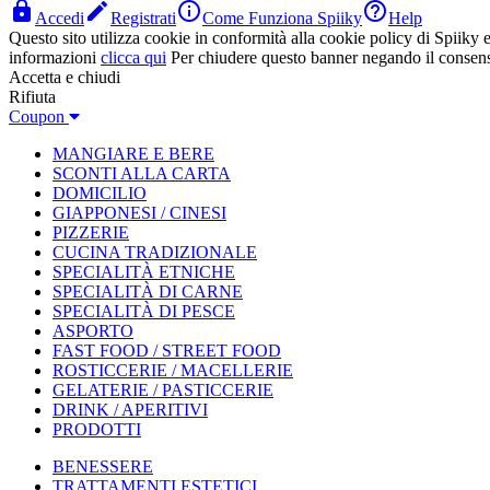




Accedi
Registrati
Come Funziona Spiiky
Help
Questo sito utilizza cookie in conformità alla cookie policy di Spiiky e 
informazioni
clicca qui
Per chiudere questo banner negando il consen
Accetta e chiudi
Rifiuta
Coupon
MANGIARE E BERE
SCONTI ALLA CARTA
DOMICILIO
GIAPPONESI / CINESI
PIZZERIE
CUCINA TRADIZIONALE
SPECIALITÀ ETNICHE
SPECIALITÀ DI CARNE
SPECIALITÀ DI PESCE
ASPORTO
FAST FOOD / STREET FOOD
ROSTICCERIE / MACELLERIE
GELATERIE / PASTICCERIE
DRINK / APERITIVI
PRODOTTI
BENESSERE
TRATTAMENTI ESTETICI