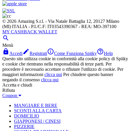
© 2026 Amazing S.r.l. - Via Natale Battaglia 12, 20127 Milano
(MI) ITALIA - P.I./C.F: IT03543390367 - REA: MO-397100
MY CASHBACK WALLET

Menù




Accedi
Registrati
Come Funziona Spiiky
Help
Questo sito utilizza cookie in conformità alla cookie policy di Spiiky
e cookie che rientrano nella responsabilità di terze parti. Per
procedere è necessario accettare o rifiutare l'utilizzo di cookie. Per
maggiori informazioni
clicca qui
Per chiudere questo banner
negando il consenso
clicca qui
Accetta e chiudi
Rifiuta
Coupon
MANGIARE E BERE
SCONTI ALLA CARTA
DOMICILIO
GIAPPONESI / CINESI
PIZZERIE