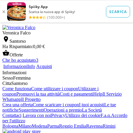
Veronica Falco

Santorso
Ha Risparmiato:
0
,00
€

Offerte
Che ho acquistato
3
Informazioni
Info
Acquisti
Informazioni
Sesso
Femmina
Citta
Santorso
Come funziona
Come utilizzare i coupon
Utilizzare i
coupon
Promuovi la tua attività
Costi e pagamenti
Help
Il Servizio
Whatsapp
Il Progetto
Crea una offerta
Come scaricare i coupon
I tuoi acquisti
Le tue
notifiche
Suggerimenti
Operazioni a premio
La Società
Contattaci
Lavora con noi
Privacy
Utilizzo dei cookie
F.a.q.
Accordo
per l'utilizzo
Bologna
Milano
Modena
Parma
Reggio Emilia
Ravenna
Rimini