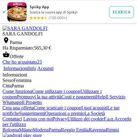
SARA GANDOLFI

Parma
Ha Risparmiato:
565
,30
€

Offerte
Che ho acquistato
23
Informazioni
Info
Acquisti
Informazioni
Sesso
Femmina
Citta
Parma
Come funziona
Come utilizzare i coupon
Utilizzare i
coupon
Promuovi la tua attività
Costi e pagamenti
Help
Il Servizio
Whatsapp
Il Progetto
Crea una offerta
Come scaricare i coupon
I tuoi acquisti
Le tue
notifiche
Suggerimenti
Operazioni a premio
La Società
Contattaci
Lavora con noi
Privacy
Utilizzo dei cookie
F.a.q.
Accordo
per l'utilizzo
Bologna
Milano
Modena
Parma
Reggio Emilia
Ravenna
Rimini