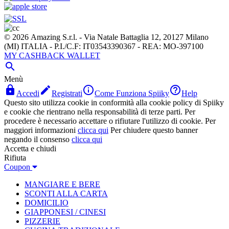
© 2026 Amazing S.r.l. - Via Natale Battaglia 12, 20127 Milano
(MI) ITALIA - P.I./C.F: IT03543390367 - REA: MO-397100
MY CASHBACK WALLET

Menù




Accedi
Registrati
Come Funziona Spiiky
Help
Questo sito utilizza cookie in conformità alla cookie policy di Spiiky
e cookie che rientrano nella responsabilità di terze parti. Per
procedere è necessario accettare o rifiutare l'utilizzo di cookie. Per
maggiori informazioni
clicca qui
Per chiudere questo banner
negando il consenso
clicca qui
Accetta e chiudi
Rifiuta
Coupon
MANGIARE E BERE
SCONTI ALLA CARTA
DOMICILIO
GIAPPONESI / CINESI
PIZZERIE