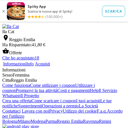
Ila Cat

Reggio Emilia
Ha Risparmiato:
41
,80
€

Offerte
Che ho acquistato
18
Informazioni
Info
Acquisti
Informazioni
Sesso
Femmina
Citta
Reggio Emilia
Come funziona
Come utilizzare i coupon
Utilizzare i
coupon
Promuovi la tua attività
Costi e pagamenti
Help
Il Servizio
Whatsapp
Il Progetto
Crea una offerta
Come scaricare i coupon
I tuoi acquisti
Le tue
notifiche
Suggerimenti
Operazioni a premio
La Società
Contattaci
Lavora con noi
Privacy
Utilizzo dei cookie
F.a.q.
Accordo
per l'utilizzo
Bologna
Milano
Modena
Parma
Reggio Emilia
Ravenna
Rimini