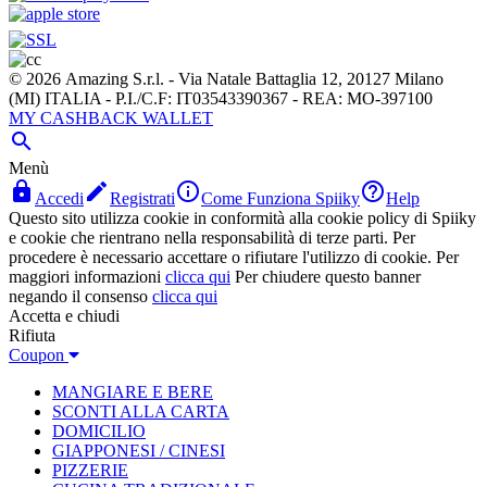
© 2026 Amazing S.r.l. - Via Natale Battaglia 12, 20127 Milano
(MI) ITALIA - P.I./C.F: IT03543390367 - REA: MO-397100
MY CASHBACK WALLET

Menù




Accedi
Registrati
Come Funziona Spiiky
Help
Questo sito utilizza cookie in conformità alla cookie policy di Spiiky
e cookie che rientrano nella responsabilità di terze parti. Per
procedere è necessario accettare o rifiutare l'utilizzo di cookie. Per
maggiori informazioni
clicca qui
Per chiudere questo banner
negando il consenso
clicca qui
Accetta e chiudi
Rifiuta
Coupon
MANGIARE E BERE
SCONTI ALLA CARTA
DOMICILIO
GIAPPONESI / CINESI
PIZZERIE