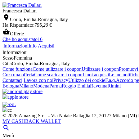
Francesca Dallari

Corlo, Emilia-Romagna, Italy
Ha Risparmiato:
795
,20
€

Offerte
Che ho acquistato
16
Informazioni
Info
Acquisti
Informazioni
Sesso
Femmina
Citta
Corlo, Emilia-Romagna, Italy
Come funziona
Come utilizzare i coupon
Utilizzare i coupon
Promuovi l
Crea una offerta
Come scaricare i coupon
I tuoi acquisti
Le tue notifich
Contattaci
Lavora con noi
Privacy
Utilizzo dei cookie
F.a.q.
Accordo per
Bologna
Milano
Modena
Parma
Reggio Emilia
Ravenna
Rimini
© 2026 Amazing S.r.l. - Via Natale Battaglia 12, 20127 Milano (M
MY CASHBACK WALLET

Menù