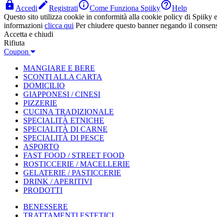




Accedi
Registrati
Come Funziona Spiiky
Help
Questo sito utilizza cookie in conformità alla cookie policy di Spiiky e 
informazioni
clicca qui
Per chiudere questo banner negando il consen
Accetta e chiudi
Rifiuta
Coupon
MANGIARE E BERE
SCONTI ALLA CARTA
DOMICILIO
GIAPPONESI / CINESI
PIZZERIE
CUCINA TRADIZIONALE
SPECIALITÀ ETNICHE
SPECIALITÀ DI CARNE
SPECIALITÀ DI PESCE
ASPORTO
FAST FOOD / STREET FOOD
ROSTICCERIE / MACELLERIE
GELATERIE / PASTICCERIE
DRINK / APERITIVI
PRODOTTI
BENESSERE
TRATTAMENTI ESTETICI