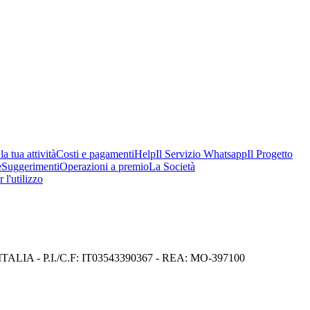
a tua attività
Costi e pagamenti
Help
Il Servizio Whatsapp
Il Progetto
e
Suggerimenti
Operazioni a premio
La Società
 l'utilizzo
I) ITALIA - P.I./C.F: IT03543390367 - REA: MO-397100