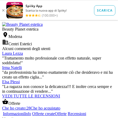
Beauty Planet estetica

Modena

Centri Estetici
Alcuni commenti degli utenti
Laura Lezza
"Trattamento molto professionale con effetto naturale, super
soddisfatta!"
Irma Natelli
"da professionista ha inteso esattamente ciò che desideravo e mi ha
creato un effetto ciglia..."
Elsa Plessi
"La ragazza non conosce la delicatezza!!! E inoltre cerca sempre e
in continuazione di vendere..."
VEDI TUTTE LE RECENSIONI

Offerte
Che ho creato:
28
Che ho acquistato
Informazioni
Info
Offerte create
Offerte
Recensioni