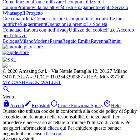
Come funziona
Come utilizzare i coupon
Utilizzare i
coupon
Promuovi la tua attività
Costi e pagamenti
Help
Il Servizio
Whatsapp
Il Progetto
Crea una offerta
Come scaricare i coupon
I tuoi acquisti
Le tue
notifiche
Suggerimenti
Operazioni a premio
La Società
Contattaci
Lavora con noi
Privacy
Utilizzo dei cookie
F.a.q.
Accordo
per l'utilizzo
Bologna
Milano
Modena
Parma
Reggio Emilia
Ravenna
Rimini
© 2026 Amazing S.r.l. - Via Natale Battaglia 12, 20127 Milano
(MI) ITALIA - P.I./C.F: IT03543390367 - REA: MO-397100
MY CASHBACK WALLET

Menù




Accedi
Registrati
Come Funziona Spiiky
Help
Questo sito utilizza cookie in conformità alla cookie policy di Spiiky
e cookie che rientrano nella responsabilità di terze parti. Per
procedere è necessario accettare o rifiutare l'utilizzo di cookie. Per
maggiori informazioni
clicca qui
Per chiudere questo banner
negando il consenso
clicca qui
Accetta e chiudi