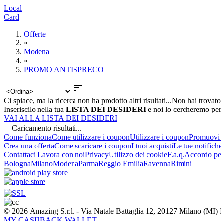
Local
Card
Offerte
»
Modena
»
PROMO ANTISPRECO

Ci spiace, ma la ricerca non ha prodotto altri risultati...
Non hai trovato
Inseriscilo nella tua
LISTA DEI DESIDERI
e noi lo cercheremo per
VAI ALLA LISTA DEI DESIDERI
Caricamento risultati...
Come funziona
Come utilizzare i coupon
Utilizzare i coupon
Promuovi l
Crea una offerta
Come scaricare i coupon
I tuoi acquisti
Le tue notifich
Contattaci
Lavora con noi
Privacy
Utilizzo dei cookie
F.a.q.
Accordo per
Bologna
Milano
Modena
Parma
Reggio Emilia
Ravenna
Rimini
© 2026 Amazing S.r.l. - Via Natale Battaglia 12, 20127 Milano (M
MY CASHBACK WALLET