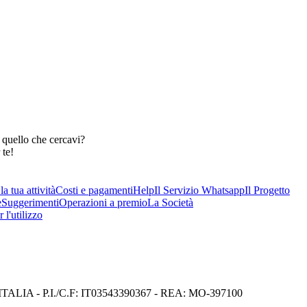
 quello che cercavi?
 te!
a tua attività
Costi e pagamenti
Help
Il Servizio Whatsapp
Il Progetto
e
Suggerimenti
Operazioni a premio
La Società
 l'utilizzo
I) ITALIA - P.I./C.F: IT03543390367 - REA: MO-397100