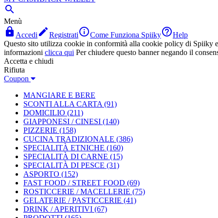

Menù




Accedi
Registrati
Come Funziona Spiiky
Help
Questo sito utilizza cookie in conformità alla cookie policy di Spiiky e 
informazioni
clicca qui
Per chiudere questo banner negando il consen
Accetta e chiudi
Rifiuta
Coupon
MANGIARE E BERE
SCONTI ALLA CARTA
(91)
DOMICILIO
(211)
GIAPPONESI / CINESI
(140)
PIZZERIE
(158)
CUCINA TRADIZIONALE
(386)
SPECIALITÀ ETNICHE
(160)
SPECIALITÀ DI CARNE
(15)
SPECIALITÀ DI PESCE
(31)
ASPORTO
(152)
FAST FOOD / STREET FOOD
(69)
ROSTICCERIE / MACELLERIE
(75)
GELATERIE / PASTICCERIE
(41)
DRINK / APERITIVI
(67)
PRODOTTI
(165)