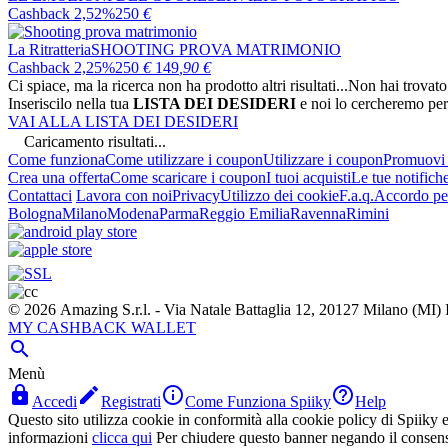
Cashback 2,52%
250
€
La Ritratteria
SHOOTING PROVA MATRIMONIO
Cashback 2,25%
250
€
149
,90
€
Ci spiace, ma la ricerca non ha prodotto altri risultati...
Non hai trovato
Inseriscilo nella tua
LISTA DEI DESIDERI
e noi lo cercheremo per
VAI ALLA LISTA DEI DESIDERI
Caricamento risultati...
Come funziona
Come utilizzare i coupon
Utilizzare i coupon
Promuovi l
Crea una offerta
Come scaricare i coupon
I tuoi acquisti
Le tue notifich
Contattaci
Lavora con noi
Privacy
Utilizzo dei cookie
F.a.q.
Accordo per
Bologna
Milano
Modena
Parma
Reggio Emilia
Ravenna
Rimini
© 2026 Amazing S.r.l. - Via Natale Battaglia 12, 20127 Milano (M
MY CASHBACK WALLET

Menù




Accedi
Registrati
Come Funziona Spiiky
Help
Questo sito utilizza cookie in conformità alla cookie policy di Spiiky e 
informazioni
clicca qui
Per chiudere questo banner negando il consen