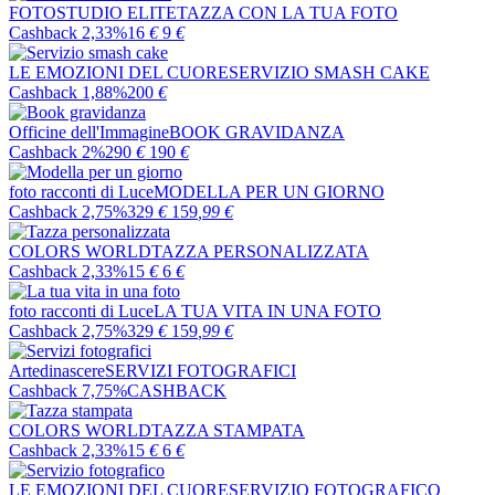
FOTOSTUDIO ELITE
TAZZA CON LA TUA FOTO
Cashback 2,33%
16
€
9
€
LE EMOZIONI DEL CUORE
SERVIZIO SMASH CAKE
Cashback 1,88%
200
€
Officine dell'Immagine
BOOK GRAVIDANZA
Cashback 2%
290
€
190
€
foto racconti di Luce
MODELLA PER UN GIORNO
Cashback 2,75%
329
€
159
,99
€
COLORS WORLD
TAZZA PERSONALIZZATA
Cashback 2,33%
15
€
6
€
foto racconti di Luce
LA TUA VITA IN UNA FOTO
Cashback 2,75%
329
€
159
,99
€
Artedinascere
SERVIZI FOTOGRAFICI
Cashback 7,75%
CASHBACK
COLORS WORLD
TAZZA STAMPATA
Cashback 2,33%
15
€
6
€
LE EMOZIONI DEL CUORE
SERVIZIO FOTOGRAFICO