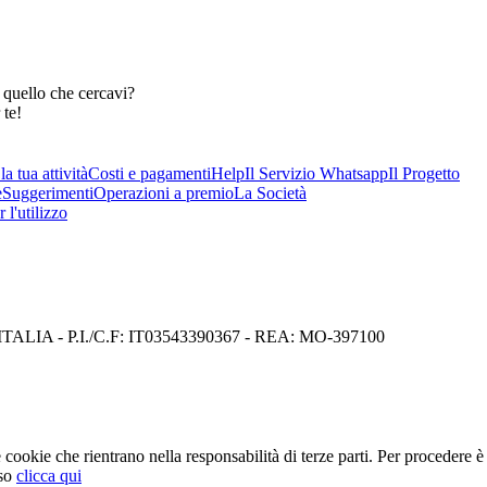
 quello che cercavi?
 te!
a tua attività
Costi e pagamenti
Help
Il Servizio Whatsapp
Il Progetto
e
Suggerimenti
Operazioni a premio
La Società
 l'utilizzo
I) ITALIA - P.I./C.F: IT03543390367 - REA: MO-397100
cookie che rientrano nella responsabilità di terze parti. Per procedere è 
so
clicca qui