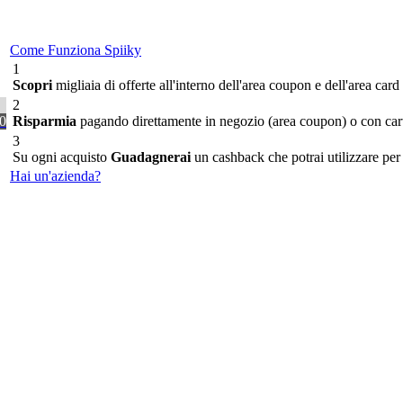
Come Funziona Spiiky
1
Scopri
migliaia di offerte all'interno dell'area coupon e dell'area card
2
0
Risparmia
pagando direttamente in negozio (area coupon) o con carta
3
Su ogni acquisto
Guadagnerai
un cashback che potrai utilizzare per s
Hai un'azienda?