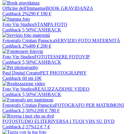
Officine dell'Immagine
BOOK GRAVIDANZA
Cashback 2%
290
€
190
€
Foto Vip Studios
STAMPA FOTO
Cashback 5,50%
CASHBACK
Fotografo Cristian Papucica
SERVIZIO FOTO MATERNITÀ
Cashback 2%
400
€
200
€
Foto Vip Studios
FOTOTESSERE FOTOVIP
Cashback 5,50%
CASHBACK
Paul Digital Creator
PET PHOTOGRAPHY
Cashback 60 pti
-10€
Foto Vip Studios
REALIZZAZIONE VIDEO
Cashback 5,50%
CASHBACK
Fotografo Cristian Papucica
FOTOGRAFO PER MATRIMONI
Cashback 2,50%
1200
€
780
€
FOTOSTUDIO ELITE
RIVERSA I TUOI VHS SU DVD
Cashback 2,57%
12
€
7
€