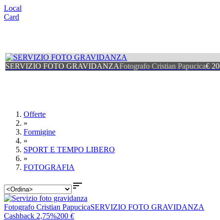
Local
Card
SERVIZIO FOTO GRAVIDANZA
Fotografo Cristian Papucica
€ 20
Offerte
»
Formigine
»
SPORT E TEMPO LIBERO
»
FOTOGRAFIA

Fotografo Cristian Papucica
SERVIZIO FOTO GRAVIDANZA
Cashback 2,75%
200
€