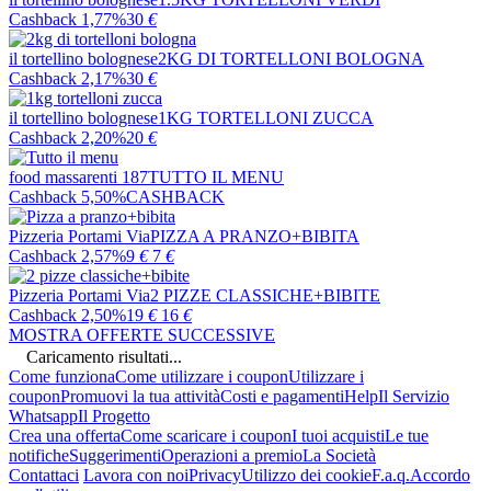
Cashback 1,77%
30
€
il tortellino bolognese
2KG DI TORTELLONI BOLOGNA
Cashback 2,17%
30
€
il tortellino bolognese
1KG TORTELLONI ZUCCA
Cashback 2,20%
20
€
food massarenti 187
TUTTO IL MENU
Cashback 5,50%
CASHBACK
Pizzeria Portami Via
PIZZA A PRANZO+BIBITA
Cashback 2,57%
9
€
7
€
Pizzeria Portami Via
2 PIZZE CLASSICHE+BIBITE
Cashback 2,50%
19
€
16
€
MOSTRA OFFERTE SUCCESSIVE
Caricamento risultati...
Come funziona
Come utilizzare i coupon
Utilizzare i
coupon
Promuovi la tua attività
Costi e pagamenti
Help
Il Servizio
Whatsapp
Il Progetto
Crea una offerta
Come scaricare i coupon
I tuoi acquisti
Le tue
notifiche
Suggerimenti
Operazioni a premio
La Società
Contattaci
Lavora con noi
Privacy
Utilizzo dei cookie
F.a.q.
Accordo