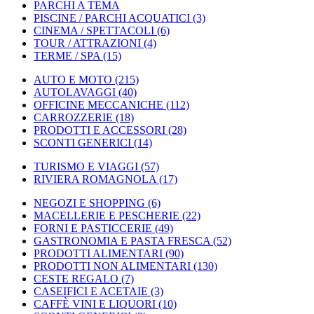
PARCHI A TEMA
PISCINE / PARCHI ACQUATICI
(3)
CINEMA / SPETTACOLI
(6)
TOUR / ATTRAZIONI
(4)
TERME / SPA
(15)
AUTO E MOTO
(215)
AUTOLAVAGGI
(40)
OFFICINE MECCANICHE
(112)
CARROZZERIE
(18)
PRODOTTI E ACCESSORI
(28)
SCONTI GENERICI
(14)
TURISMO E VIAGGI
(57)
RIVIERA ROMAGNOLA
(17)
NEGOZI E SHOPPING
(6)
MACELLERIE E PESCHERIE
(22)
FORNI E PASTICCERIE
(49)
GASTRONOMIA E PASTA FRESCA
(52)
PRODOTTI ALIMENTARI
(90)
PRODOTTI NON ALIMENTARI
(130)
CESTE REGALO
(7)
CASEIFICI E ACETAIE
(3)
CAFFÈ VINI E LIQUORI
(10)