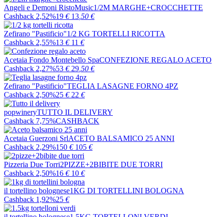
Angeli e Demoni RistoMusic
1/2M MARGHE+CROCCHETTE
Cashback 2,52%
19
€
13
,50
€
Zefirano "Pastificio"
1/2 KG TORTELLI RICOTTA
Cashback 2,55%
13
€
11
€
Acetaia Fondo Montebello Spa
CONFEZIONE REGALO ACETO
Cashback 2,27%
53
€
29
,50
€
Zefirano "Pastificio"
TEGLIA LASAGNE FORNO 4PZ
Cashback 2,50%
25
€
22
€
popwinery
TUTTO IL DELIVERY
Cashback 7,75%
CASHBACK
Acetaia Guerzoni Srl
ACETO BALSAMICO 25 ANNI
Cashback 2,29%
150
€
105
€
Pizzeria Due Torri
2PIZZE+2BIBITE DUE TORRI
Cashback 2,50%
16
€
10
€
il tortellino bolognese
1KG DI TORTELLINI BOLOGNA
Cashback 1,92%
25
€
il tortellino bolognese
1.5KG TORTELLONI VERDI