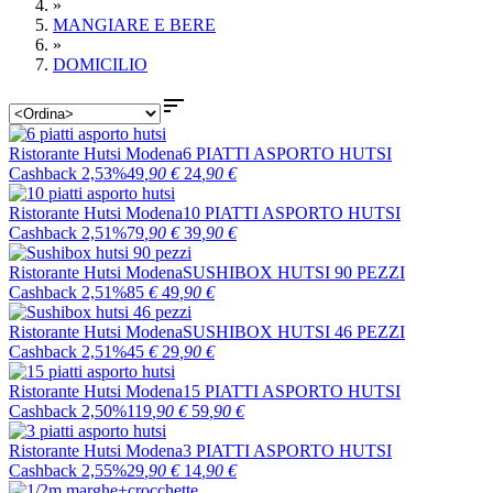
»
MANGIARE E BERE
»
DOMICILIO

Ristorante Hutsi Modena
6 PIATTI ASPORTO HUTSI
Cashback 2,53%
49
,90
€
24
,90
€
Ristorante Hutsi Modena
10 PIATTI ASPORTO HUTSI
Cashback 2,51%
79
,90
€
39
,90
€
Ristorante Hutsi Modena
SUSHIBOX HUTSI 90 PEZZI
Cashback 2,51%
85
€
49
,90
€
Ristorante Hutsi Modena
SUSHIBOX HUTSI 46 PEZZI
Cashback 2,51%
45
€
29
,90
€
Ristorante Hutsi Modena
15 PIATTI ASPORTO HUTSI
Cashback 2,50%
119
,90
€
59
,90
€
Ristorante Hutsi Modena
3 PIATTI ASPORTO HUTSI
Cashback 2,55%
29
,90
€
14
,90
€