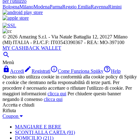
per l'utilizzo
Bologna
Milano
Modena
Parma
Reggio Emilia
Ravenna
Rimini
© 2026 Amazing S.r.l. - Via Natale Battaglia 12, 20127 Milano
(MI) ITALIA - P.I./C.F: IT03543390367 - REA: MO-397100
MY CASHBACK WALLET

Menù




Accedi
Registrati
Come Funziona Spiiky
Help
Questo sito utilizza cookie in conformità alla cookie policy di Spiiky
e cookie che rientrano nella responsabilità di terze parti. Per
procedere è necessario accettare o rifiutare l'utilizzo di cookie. Per
maggiori informazioni
clicca qui
Per chiudere questo banner
negando il consenso
clicca qui
Accetta e chiudi
Rifiuta
Coupon
MANGIARE E BERE
SCONTI ALLA CARTA
(91)
DOMICILIO
(211)