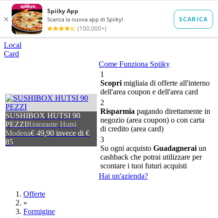
Local
Card
Come Funziona Spiiky
1
Scopri
migliaia di offerte all'interno
dell'area coupon e dell'area card
2
Risparmia
pagando direttamente in
SUSHIBOX HUTSI 90
negozio (area coupon) o con carta
PEZZI
Ristorante Hutsi
di credito (area card)
Modena
€ 49,90 invece di €
3
85
Su ogni acquisto
Guadagnerai
un
cashback che potrai utilizzare per
scontare i tuoi futuri acquisti
Hai un'azienda?
Offerte
»
Formigine