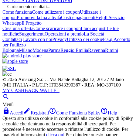
VAI ALLA LISTA DEI DESIDERI
Caricamento risultati...
Come funziona
Come utilizzare i coupon
Utilizzare i
coupon
Promuovi la tua attività
Costi e pagamenti
Help
Il Servizio
Whatsapp
Il Progetto
Crea una offerta
Come scaricare i coupon
I tuoi acquisti
Le tue
notifiche
Suggerimenti
Operazioni a premio
La Società
Contattaci
Lavora con noi
Privacy
Utilizzo dei cookie
F.a.q.
Accordo
per l'utilizzo
Bologna
Milano
Modena
Parma
Reggio Emilia
Ravenna
Rimini
© 2026 Amazing S.r.l. - Via Natale Battaglia 12, 20127 Milano
(MI) ITALIA - P.I./C.F: IT03543390367 - REA: MO-397100
MY CASHBACK WALLET

Menù




Accedi
Registrati
Come Funziona Spiiky
Help
Questo sito utilizza cookie in conformità alla cookie policy di Spiiky
e cookie che rientrano nella responsabilità di terze parti. Per
procedere è necessario accettare o rifiutare l'utilizzo di cookie. Per
maggiori informazioni
clicca qui
Per chiudere questo banner