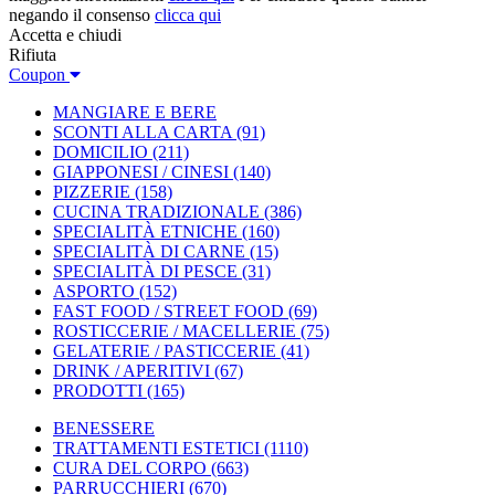
negando il consenso
clicca qui
Accetta e chiudi
Rifiuta
Coupon
MANGIARE E BERE
SCONTI ALLA CARTA
(91)
DOMICILIO
(211)
GIAPPONESI / CINESI
(140)
PIZZERIE
(158)
CUCINA TRADIZIONALE
(386)
SPECIALITÀ ETNICHE
(160)
SPECIALITÀ DI CARNE
(15)
SPECIALITÀ DI PESCE
(31)
ASPORTO
(152)
FAST FOOD / STREET FOOD
(69)
ROSTICCERIE / MACELLERIE
(75)
GELATERIE / PASTICCERIE
(41)
DRINK / APERITIVI
(67)
PRODOTTI
(165)
BENESSERE
TRATTAMENTI ESTETICI
(1110)
CURA DEL CORPO
(663)
PARRUCCHIERI
(670)