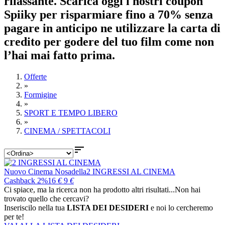
rilassante. Scarica oggi i nostri coupon
Spiiky per risparmiare fino a 70% senza
pagare in anticipo ne utilizzare la carta di
credito per godere del tuo film come non
l’hai mai fatto prima.
Offerte
»
Formigine
»
SPORT E TEMPO LIBERO
»
CINEMA / SPETTACOLI

Nuovo Cinema Nosadella
2 INGRESSI AL CINEMA
Cashback 2%
16
€
9
€
Ci spiace, ma la ricerca non ha prodotto altri risultati...
Non hai
trovato quello che cercavi?
Inseriscilo nella tua
LISTA DEI DESIDERI
e noi lo cercheremo
per te!