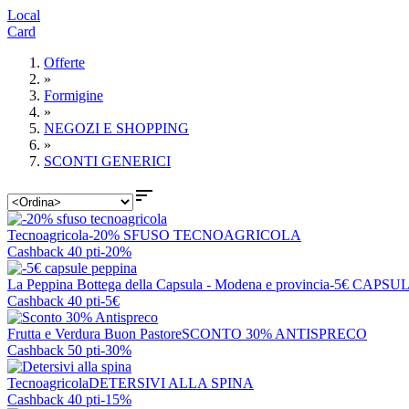
Local
Card
Offerte
»
Formigine
»
NEGOZI E SHOPPING
»
SCONTI GENERICI

Tecnoagricola
-20% SFUSO TECNOAGRICOLA
Cashback 40 pti
-20%
La Peppina Bottega della Capsula - Modena e provincia
-5€ CAPSU
Cashback 40 pti
-5€
Frutta e Verdura Buon Pastore
SCONTO 30% ANTISPRECO
Cashback 50 pti
-30%
Tecnoagricola
DETERSIVI ALLA SPINA
Cashback 40 pti
-15%