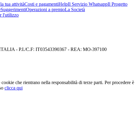
a tua attività
Costi e pagamenti
Help
Il Servizio Whatsapp
Il Progetto
e
Suggerimenti
Operazioni a premio
La Società
 l'utilizzo
I) ITALIA - P.I./C.F: IT03543390367 - REA: MO-397100
cookie che rientrano nella responsabilità di terze parti. Per procedere è 
so
clicca qui