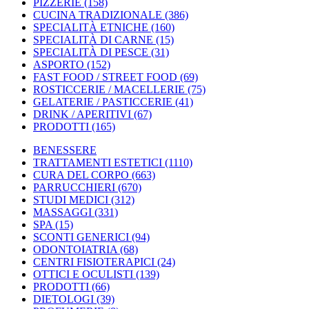
PIZZERIE
(158)
CUCINA TRADIZIONALE
(386)
SPECIALITÀ ETNICHE
(160)
SPECIALITÀ DI CARNE
(15)
SPECIALITÀ DI PESCE
(31)
ASPORTO
(152)
FAST FOOD / STREET FOOD
(69)
ROSTICCERIE / MACELLERIE
(75)
GELATERIE / PASTICCERIE
(41)
DRINK / APERITIVI
(67)
PRODOTTI
(165)
BENESSERE
TRATTAMENTI ESTETICI
(1110)
CURA DEL CORPO
(663)
PARRUCCHIERI
(670)
STUDI MEDICI
(312)
MASSAGGI
(331)
SPA
(15)
SCONTI GENERICI
(94)
ODONTOIATRIA
(68)
CENTRI FISIOTERAPICI
(24)
OTTICI E OCULISTI
(139)
PRODOTTI
(66)
DIETOLOGI
(39)