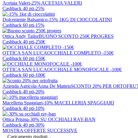
Acetaia Valeri
-25% ACETAIA VALERI
Cashback 40 pti
-25%
Dolcemente Balsamico
-15% 1KG DI CIOCCOLATINI
Cashback 60 pti
-15%
Ottica Andy Tailor
BUONO SCONTO 250€ PROGRES
Cashback 40 pti
-250€
OTTICA SAN LUCA
OCCHIALE COMPLETO -150€
Cashback 60 pti
-150€
OTTICA SAN LUCA
OCCHIALE MONOFOCALE -100€
Cashback 60 pti
-100€
Azienda Agricola Anna De Matteis
SCONTO 20% PER ORTOFRU
Cashback 40 pti
-20%
Macelleria Spaggiari
-10% MACELLERIA SPAGGIARI
Cashback 40 pti
-10%
Ottica Prisma
-30% SU OCCHIALI RAY-BAN
Cashback 40 pti
-30%
MOSTRA OFFERTE SUCCESSIVE
Caricamento risultati...