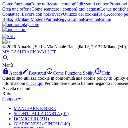
Come funziona
Come utilizzare i coupon
Utilizzare i coupon
Promuovi l
Crea una offerta
Come scaricare i coupon
I tuoi acquisti
Le tue notifich
Contattaci
Lavora con noi
Privacy
Utilizzo dei cookie
F.a.q.
Accordo per
Bologna
Milano
Modena
Parma
Reggio Emilia
Ravenna
Rimini
© 2026 Amazing S.r.l. - Via Natale Battaglia 12, 20127 Milano (M
MY CASHBACK WALLET

Menù




Accedi
Registrati
Come Funziona Spiiky
Help
Questo sito utilizza cookie in conformità alla cookie policy di Spiiky e 
informazioni
clicca qui
Per chiudere questo banner negando il consen
Accetta e chiudi
Rifiuta
Coupon
MANGIARE E BERE
SCONTI ALLA CARTA
(91)
DOMICILIO
(211)
GIAPPONESI / CINESI
(140)