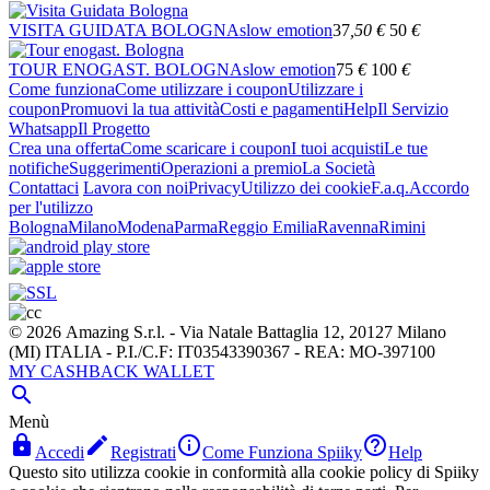
VISITA GUIDATA BOLOGNA
slow emotion
37
,50
€
50
€
TOUR ENOGAST. BOLOGNA
slow emotion
75
€
100
€
Come funziona
Come utilizzare i coupon
Utilizzare i
coupon
Promuovi la tua attività
Costi e pagamenti
Help
Il Servizio
Whatsapp
Il Progetto
Crea una offerta
Come scaricare i coupon
I tuoi acquisti
Le tue
notifiche
Suggerimenti
Operazioni a premio
La Società
Contattaci
Lavora con noi
Privacy
Utilizzo dei cookie
F.a.q.
Accordo
per l'utilizzo
Bologna
Milano
Modena
Parma
Reggio Emilia
Ravenna
Rimini
© 2026 Amazing S.r.l. - Via Natale Battaglia 12, 20127 Milano
(MI) ITALIA - P.I./C.F: IT03543390367 - REA: MO-397100
MY CASHBACK WALLET

Menù




Accedi
Registrati
Come Funziona Spiiky
Help
Questo sito utilizza cookie in conformità alla cookie policy di Spiiky