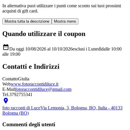
In alternativa puoi utilizzare i punti come sconto sui tuoi prossimi
acquisti di gift card.
Quando utilizzare il coupon

Da oggi 10/08/2026 al 10/10/2026
esclusi i Lunedì
dalle 10:00
alle 19:00
Contatti e Indirizzi
Contatto
Giulia
Web
www.fotoraccontidiluce.it
E-Mail
fotoraccontidiluce@gmail.com
Tel.
3792755341

foto racconti di Luce
Via Lemonia, 3, Bologna, BO, Italia - 40133
Bologna (BO)
Commenti degli utenti