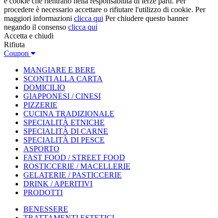
e cookie che rientrano nella responsabilità di terze parti. Per
procedere è necessario accettare o rifiutare l'utilizzo di cookie. Per
maggiori informazioni
clicca qui
Per chiudere questo banner
negando il consenso
clicca qui
Accetta e chiudi
Rifiuta
Coupon
MANGIARE E BERE
SCONTI ALLA CARTA
DOMICILIO
GIAPPONESI / CINESI
PIZZERIE
CUCINA TRADIZIONALE
SPECIALITÀ ETNICHE
SPECIALITÀ DI CARNE
SPECIALITÀ DI PESCE
ASPORTO
FAST FOOD / STREET FOOD
ROSTICCERIE / MACELLERIE
GELATERIE / PASTICCERIE
DRINK / APERITIVI
PRODOTTI
BENESSERE
TRATTAMENTI ESTETICI