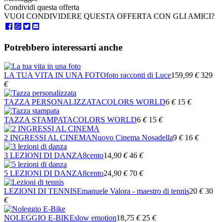
Condividi questa offerta
VUOI CONDIVIDERE QUESTA OFFERTA CON GLI AMICI?
Potrebbero interessarti anche
LA TUA VITA IN UNA FOTO
foto racconti di Luce
159
,99
€
329
€
TAZZA PERSONALIZZATA
COLORS WORLD
6
€
15
€
TAZZA STAMPATA
COLORS WORLD
6
€
15
€
2 INGRESSI AL CINEMA
Nuovo Cinema Nosadella
9
€
16
€
3 LEZIONI DI DANZA
8cento
14
,90
€
46
€
5 LEZIONI DI DANZA
8cento
24
,90
€
70
€
LEZIONI DI TENNIS
Emanuele Valora - maestro di tennis
20
€
30
€
NOLEGGIO E-BIKE
slow emotion
18
,75
€
25
€