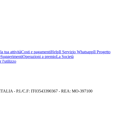
a tua attività
Costi e pagamenti
Help
Il Servizio Whatsapp
Il Progetto
e
Suggerimenti
Operazioni a premio
La Società
 l'utilizzo
I) ITALIA - P.I./C.F: IT03543390367 - REA: MO-397100