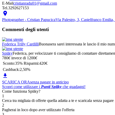
E-Mail
cristianradu01@gmail.com
Tel.
3292627153

Photographer - Cristian Papucica
Via Palestro, 3, Castelfranco Emilia
Commenti degli utenti
Federica Trilly Cardilli
Buonasera sarei interessata le lascio il mio 
Spiiky
Federica, per velocizzare ti consigliamo di contattare direttam
780
€
invece di
1200
€
Sconto:
35%
Risparmi:
420€
Cashback:
2,50%

SCARICA ORA
senza pagare in anticipo
Scopri come utilizzare i
Punti Spiiky
che guadagni!
Come funziona Spiiky?
1
Cerca tra migliaia di offerte quella adatta a te e scaricala senza pagare 
2
Pagherai in loco dopo aver utilizzato l'offerta
3