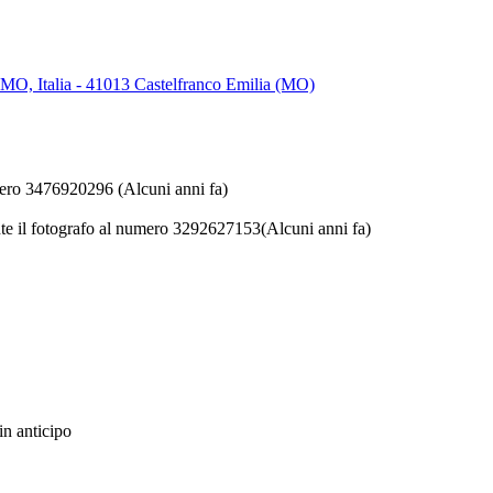
, MO, Italia - 41013 Castelfranco Emilia (MO)
numero 3476920296
(Alcuni anni fa)
ente il fotografo al numero 3292627153
(Alcuni anni fa)
in anticipo