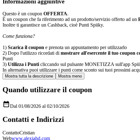
Informazioni aggiuntive
Questo è un coupon
OFFERTA
.
È un coupon che fa riferimento ad un prodotto/servizio offerto ad un
Inoltre ti garantisce un Cashback, cioè Punti Spiiky.
Come funziona?
1)
Scarica il coupon
e prenota un appuntamento per utilizzarlo
2) Dopo l'utilizzo ricordati di
mostrare all'esercente il tuo coupon co
Punti
3)
Utilizza i Punti
cliccando sul pulsante MONETIZZA sull'app Spiiky, sc
In alternativa puoi utilizzare i punti come sconto sui tuoi prossimi acqui
Quando utilizzare il coupon

Dal 01/08/2026 al 02/10/2026
Contatti e Indirizzi
Contatto
Cristian
Web
www.alexiahd.com