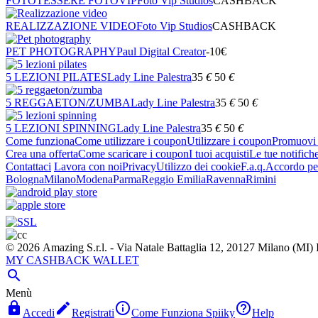
FOTOTESSERE FOTOVIP
Foto Vip Studios
CASHBACK
REALIZZAZIONE VIDEO
Foto Vip Studios
CASHBACK
PET PHOTOGRAPHY
Paul Digital Creator
-10€
5 LEZIONI PILATES
Lady Line Palestra
35
€
50
€
5 REGGAETON/ZUMBA
Lady Line Palestra
35
€
50
€
5 LEZIONI SPINNING
Lady Line Palestra
35
€
50
€
Come funziona
Come utilizzare i coupon
Utilizzare i coupon
Promuovi l
Crea una offerta
Come scaricare i coupon
I tuoi acquisti
Le tue notifich
Contattaci
Lavora con noi
Privacy
Utilizzo dei cookie
F.a.q.
Accordo per
Bologna
Milano
Modena
Parma
Reggio Emilia
Ravenna
Rimini
© 2026 Amazing S.r.l. - Via Natale Battaglia 12, 20127 Milano (M
MY CASHBACK WALLET

Menù




Accedi
Registrati
Come Funziona Spiiky
Help