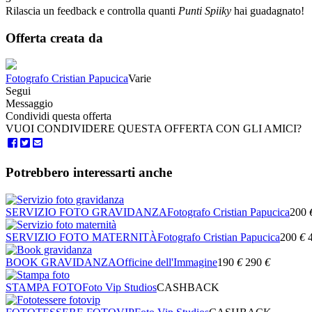
Rilascia un feedback e controlla quanti
Punti Spiiky
hai guadagnato!
Offerta creata da
Fotografo Cristian Papucica
Varie
Segui
Messaggio
Condividi questa offerta
VUOI CONDIVIDERE QUESTA OFFERTA CON GLI AMICI?
Potrebbero interessarti anche
SERVIZIO FOTO GRAVIDANZA
Fotografo Cristian Papucica
200
SERVIZIO FOTO MATERNITÀ
Fotografo Cristian Papucica
200
€
BOOK GRAVIDANZA
Officine dell'Immagine
190
€
290
€
STAMPA FOTO
Foto Vip Studios
CASHBACK