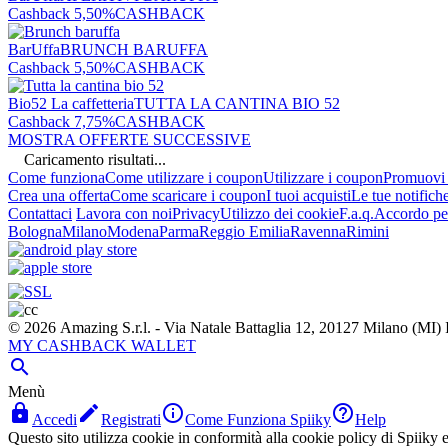
Cashback 5,50%
CASHBACK
BarUffa
BRUNCH BARUFFA
Cashback 5,50%
CASHBACK
Bio52 La caffetteria
TUTTA LA CANTINA BIO 52
Cashback 7,75%
CASHBACK
MOSTRA OFFERTE SUCCESSIVE
Caricamento risultati...
Come funziona
Come utilizzare i coupon
Utilizzare i coupon
Promuovi l
Crea una offerta
Come scaricare i coupon
I tuoi acquisti
Le tue notifich
Contattaci
Lavora con noi
Privacy
Utilizzo dei cookie
F.a.q.
Accordo per
Bologna
Milano
Modena
Parma
Reggio Emilia
Ravenna
Rimini
© 2026 Amazing S.r.l. - Via Natale Battaglia 12, 20127 Milano (M
MY CASHBACK WALLET

Menù




Accedi
Registrati
Come Funziona Spiiky
Help
Questo sito utilizza cookie in conformità alla cookie policy di Spiiky e 