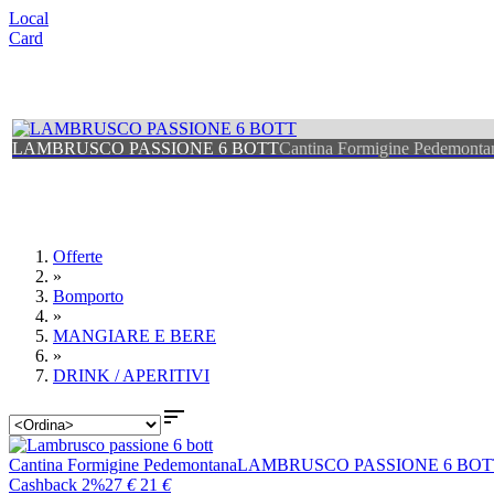
Local
Card
LAMBRUSCO PASSIONE 6 BOTT
Cantina Formigine Pedemonta
Offerte
»
Bomporto
»
MANGIARE E BERE
»
DRINK / APERITIVI

Cantina Formigine Pedemontana
LAMBRUSCO PASSIONE 6 BOT
Cashback 2%
27
€
21
€