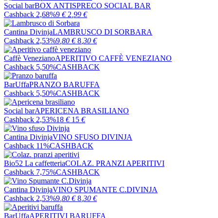
Social bar
BOX ANTISPRECO SOCIAL BAR
Cashback 2,68%
9
€
2
,99
€
Cantina Divinja
LAMBRUSCO DI SORBARA
Cashback 2,53%
9
,80
€
8
,30
€
Caffè Veneziano
APERITIVO CAFFÈ VENEZIANO
Cashback 5,50%
CASHBACK
BarUffa
PRANZO BARUFFA
Cashback 5,50%
CASHBACK
Social bar
APERICENA BRASILIANO
Cashback 2,53%
18
€
15
€
Cantina Divinja
VINO SFUSO DIVINJA
Cashback 11%
CASHBACK
Bio52 La caffetteria
COLAZ. PRANZI APERITIVI
Cashback 7,75%
CASHBACK
Cantina Divinja
VINO SPUMANTE C.DIVINJA
Cashback 2,53%
9
,80
€
8
,30
€
BarUffa
APERITIVI BARUFFA