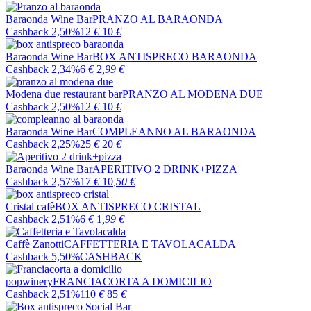
Baraonda Wine Bar
PRANZO AL BARAONDA
Cashback 2,50%
12
€
10
€
Baraonda Wine Bar
BOX ANTISPRECO BARAONDA
Cashback 2,34%
6
€
2
,99
€
Modena due restaurant bar
PRANZO AL MODENA DUE
Cashback 2,50%
12
€
10
€
Baraonda Wine Bar
COMPLEANNO AL BARAONDA
Cashback 2,25%
25
€
20
€
Baraonda Wine Bar
APERITIVO 2 DRINK+PIZZA
Cashback 2,57%
17
€
10
,50
€
Cristal cafè
BOX ANTISPRECO CRISTAL
Cashback 2,51%
6
€
1
,99
€
Caffè Zanotti
CAFFETTERIA E TAVOLACALDA
Cashback 5,50%
CASHBACK
popwinery
FRANCIACORTA A DOMICILIO
Cashback 2,51%
110
€
85
€