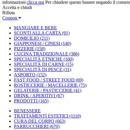
informazioni
clicca qui
Per chiudere questo banner negando il consen
Accetta e chiudi
Rifiuta
Coupon
MANGIARE E BERE
SCONTI ALLA CARTA
(91)
DOMICILIO
(211)
GIAPPONESI / CINESI
(140)
PIZZERIE
(158)
CUCINA TRADIZIONALE
(386)
SPECIALITÀ ETNICHE
(160)
SPECIALITÀ DI CARNE
(15)
SPECIALITÀ DI PESCE
(31)
ASPORTO
(152)
FAST FOOD / STREET FOOD
(69)
ROSTICCERIE / MACELLERIE
(75)
GELATERIE / PASTICCERIE
(41)
DRINK / APERITIVI
(67)
PRODOTTI
(165)
BENESSERE
TRATTAMENTI ESTETICI
(1110)
CURA DEL CORPO
(663)
PARRUCCHIERI
(670)