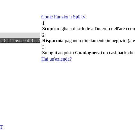
Come Funziona Spiiky
1
Scopri
migliaia di offerte all'interno dell'area co
2
na
€ 21 invece di € 27
Risparmia
pagando direttamente in negozio (area
3
Su ogni acquisto
Guadagnerai
un cashback che po
Hai un'azienda?
T