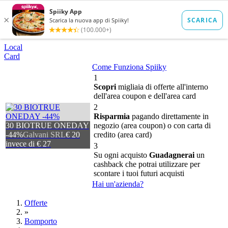
Local
Card
Come Funziona Spiiky
1
Scopri
migliaia di offerte all'interno
dell'area coupon e dell'area card
2
Risparmia
pagando direttamente in
30 BIOTRUE ONEDAY
negozio (area coupon) o con carta di
-44%
Galvani SRL
€ 20
credito (area card)
invece di € 27
3
Su ogni acquisto
Guadagnerai
un
cashback che potrai utilizzare per
scontare i tuoi futuri acquisti
Hai un'azienda?
Offerte
»
Bomporto