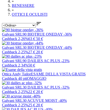
»
BENESSERE
»
OTTICI E OCULISTI

Galvani SRL
90 BIOTRUE ONEDAY -36%
Cashback 2,26%
63
€
50
€
Galvani SRL
30 BIOTRUE ONEDAY -44%
Cashback 2,25%
27
€
20
€
Galvani SRL
90 DAILIES AC PLUS -23%
Cashback 2,34%
50
€
Ottica Andy Tailor
ESAME DELLA VISTA GRATIS
Cashback 40 pti
OMAGGIO
Galvani SRL
30 DAILIES AC PLUS -32%
Cashback 2,25%
22
€
20
€
Galvani SRL
30 ACUVUE MOIST -40%
Cashback 2,25%
25
€
20
€