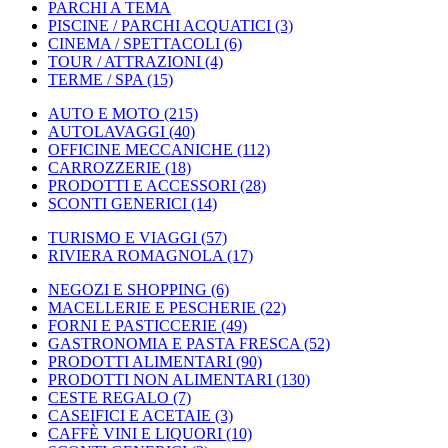
PARCHI A TEMA
PISCINE / PARCHI ACQUATICI
(3)
CINEMA / SPETTACOLI
(6)
TOUR / ATTRAZIONI
(4)
TERME / SPA
(15)
AUTO E MOTO
(215)
AUTOLAVAGGI
(40)
OFFICINE MECCANICHE
(112)
CARROZZERIE
(18)
PRODOTTI E ACCESSORI
(28)
SCONTI GENERICI
(14)
TURISMO E VIAGGI
(57)
RIVIERA ROMAGNOLA
(17)
NEGOZI E SHOPPING
(6)
MACELLERIE E PESCHERIE
(22)
FORNI E PASTICCERIE
(49)
GASTRONOMIA E PASTA FRESCA
(52)
PRODOTTI ALIMENTARI
(90)
PRODOTTI NON ALIMENTARI
(130)
CESTE REGALO
(7)
CASEIFICI E ACETAIE
(3)
CAFFÈ VINI E LIQUORI
(10)