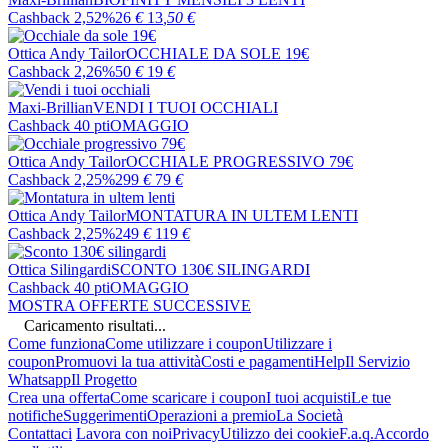
Cashback 2,52%
26
€
13
,50
€
Ottica Andy Tailor
OCCHIALE DA SOLE 19€
Cashback 2,26%
50
€
19
€
Maxi-Brillian
VENDI I TUOI OCCHIALI
Cashback 40 pti
OMAGGIO
Ottica Andy Tailor
OCCHIALE PROGRESSIVO 79€
Cashback 2,25%
299
€
79
€
Ottica Andy Tailor
MONTATURA IN ULTEM LENTI
Cashback 2,25%
249
€
119
€
Ottica Silingardi
SCONTO 130€ SILINGARDI
Cashback 40 pti
OMAGGIO
MOSTRA OFFERTE SUCCESSIVE
Caricamento risultati...
Come funziona
Come utilizzare i coupon
Utilizzare i
coupon
Promuovi la tua attività
Costi e pagamenti
Help
Il Servizio
Whatsapp
Il Progetto
Crea una offerta
Come scaricare i coupon
I tuoi acquisti
Le tue
notifiche
Suggerimenti
Operazioni a premio
La Società
Contattaci
Lavora con noi
Privacy
Utilizzo dei cookie
F.a.q.
Accordo