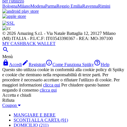
per l'utilizzo
Bologna
Milano
Modena
Parma
Reggio Emilia
Ravenna
Rimini
© 2026 Amazing S.r.l. - Via Natale Battaglia 12, 20127 Milano
(MI) ITALIA - P.I./C.F: IT03543390367 - REA: MO-397100
MY CASHBACK WALLET

Menù




Accedi
Registrati
Come Funziona Spiiky
Help
Questo sito utilizza cookie in conformità alla cookie policy di Spiiky
e cookie che rientrano nella responsabilità di terze parti. Per
procedere è necessario accettare o rifiutare l'utilizzo di cookie. Per
maggiori informazioni
clicca qui
Per chiudere questo banner
negando il consenso
clicca qui
Accetta e chiudi
Rifiuta
Coupon
MANGIARE E BERE
SCONTI ALLA CARTA
(91)
DOMICILIO
(211)