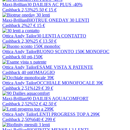
Maxi-Brillian
30 DAILIES AC PLUS -40%
Cashback 2,53%
25
,50
€
15
€
Maxi-Brillian
BIOTRUE ONEDAY 30 LENTI
Cashback 2%
27
€
15
€
Ottica Andy Tailor
30 LENTI A CONTATTO
Cashback 2,30%
25
€
13
,50
€
Ottica Andy Tailor
BUONO SCONTO 150€ MONOFOC
Cashback 60 pti
-150€
Ottica Andy Tailor
ESAME VISTA X PATENTE
Cashback 40 pti
OMAGGIO
Ottica Andy Tailor
OCCHIALE MONOFOCALE 39€
Cashback 2,51%
129
€
39
€
Maxi-Brillian
90 DAILIES AQUACOMFORT
Cashback 2,52%
52
€
42
,50
€
Ottica Andy Tailor
LENTI PROGRESS TOP A 299€
Cashback 2,50%
640
€
299
€
Maxi-Brillian
BIOFINITY MENSILI 3 LENTI