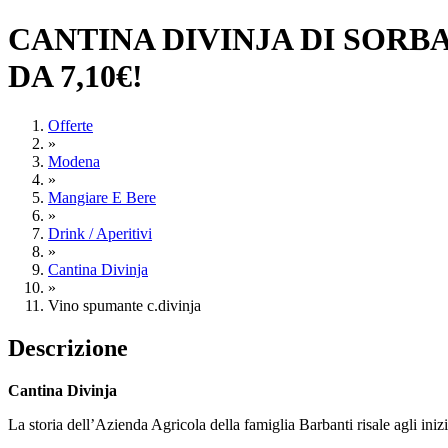
CANTINA DIVINJA DI SORB
DA 7,10€!
Offerte
»
Modena
»
Mangiare E Bere
»
Drink / Aperitivi
»
Cantina Divinja
»
Vino spumante c.divinja
Descrizione
Cantina Divinja
La storia dell’Azienda Agricola della famiglia Barbanti risale agli iniz