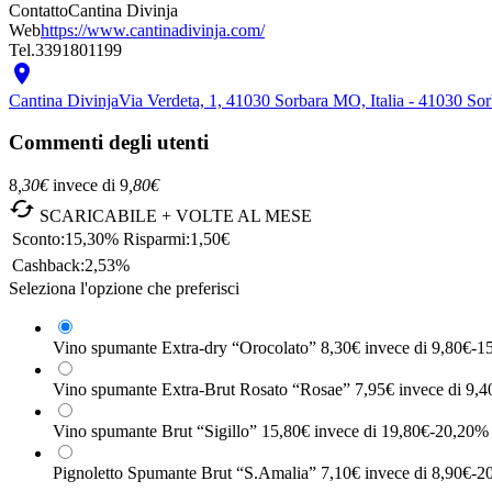
Contatto
Cantina Divinja
Web
https://www.cantinadivinja.com/
Tel.
3391801199

Cantina Divinja
Via Verdeta, 1, 41030 Sorbara MO, Italia - 41030 So
Commenti degli utenti
8
,30
€
invece di
9
,80
€

SCARICABILE + VOLTE AL MESE
Sconto:
15,30%
Risparmi:
1,50€
Cashback:
2,53%
Seleziona l'opzione che preferisci
Vino spumante Extra-dry “Orocolato”
8,30€
invece di 9,80€
-1
Vino spumante Extra-Brut Rosato “Rosae”
7,95€
invece di 9,4
Vino spumante Brut “Sigillo”
15,80€
invece di 19,80€
-20,20%
Pignoletto Spumante Brut “S.Amalia”
7,10€
invece di 8,90€
-2