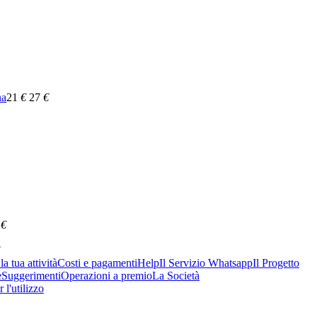
na
21
€
27
€
€
a tua attività
Costi e pagamenti
Help
Il Servizio Whatsapp
Il Progetto
e
Suggerimenti
Operazioni a premio
La Società
 l'utilizzo