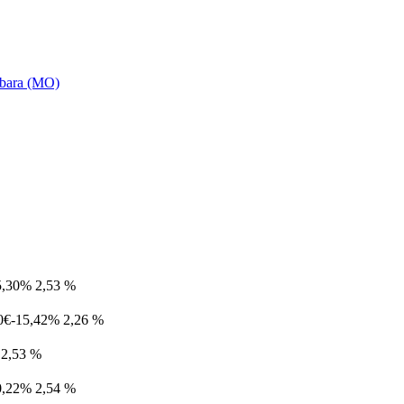
rbara (MO)
5,30%
2,53 %
0€
-15,42%
2,26 %
2,53 %
0,22%
2,54 %