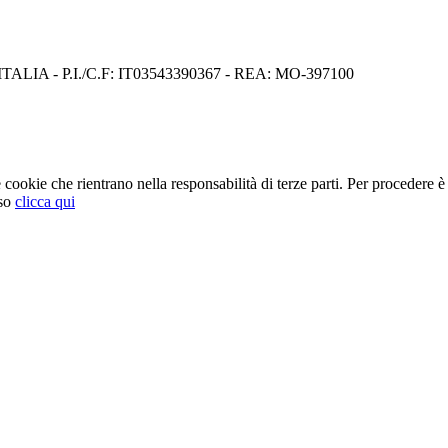
I) ITALIA - P.I./C.F: IT03543390367 - REA: MO-397100
cookie che rientrano nella responsabilità di terze parti. Per procedere è 
so
clicca qui