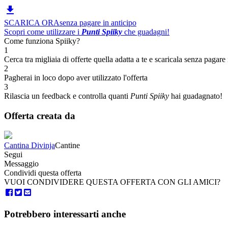

SCARICA ORA
senza pagare in anticipo
Scopri come utilizzare i
Punti Spiiky
che guadagni!
Come funziona Spiiky?
1
Cerca tra migliaia di offerte quella adatta a te e scaricala senza pagare 
2
Pagherai in loco dopo aver utilizzato l'offerta
3
Rilascia un feedback e controlla quanti
Punti Spiiky
hai guadagnato!
Offerta creata da
Cantina Divinja
Cantine
Segui
Messaggio
Condividi questa offerta
VUOI CONDIVIDERE QUESTA OFFERTA CON GLI AMICI?
Potrebbero interessarti anche