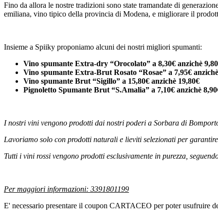
Fino da allora le nostre tradizioni sono state tramandate di generazion
emiliana, vino tipico della provincia di Modena, e migliorare il prodot
Insieme a Spiiky proponiamo alcuni dei nostri migliori spumanti:
Vino spumante Extra-dry “Orocolato” a 8,30€ anzichè
9,8
Vino spumante Extra-Brut Rosato “Rosae” a 7,95€ anzichè
Vino spumante Brut “Sigillo” a 15,80€ anzichè 19,80€
Pignoletto Spumante Brut “S.Amalia” a 7,10€ anzichè 8,90
I nostri vini vengono prodotti dai nostri poderi a Sorbara di Bompor
Lavoriamo solo con prodotti naturali e lieviti selezionati per garantire
Tutti i vini rossi vengono prodotti esclusivamente in purezza, seguend
Per maggiori informazioni: 3391801199
E' necessario presentare il coupon CARTACEO per poter usufruire del