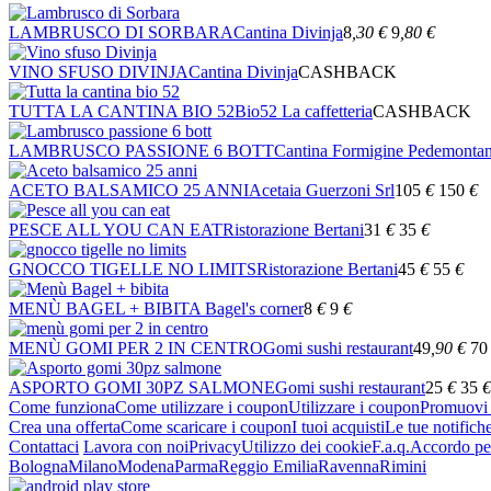
LAMBRUSCO DI SORBARA
Cantina Divinja
8
,30
€
9
,80
€
VINO SFUSO DIVINJA
Cantina Divinja
CASHBACK
TUTTA LA CANTINA BIO 52
Bio52 La caffetteria
CASHBACK
LAMBRUSCO PASSIONE 6 BOTT
Cantina Formigine Pedemonta
ACETO BALSAMICO 25 ANNI
Acetaia Guerzoni Srl
105
€
150
€
PESCE ALL YOU CAN EAT
Ristorazione Bertani
31
€
35
€
GNOCCO TIGELLE NO LIMITS
Ristorazione Bertani
45
€
55
€
MENÙ BAGEL + BIBITA
Bagel's corner
8
€
9
€
MENÙ GOMI PER 2 IN CENTRO
Gomi sushi restaurant
49
,90
€
70
ASPORTO GOMI 30PZ SALMONE
Gomi sushi restaurant
25
€
35
€
Come funziona
Come utilizzare i coupon
Utilizzare i coupon
Promuovi l
Crea una offerta
Come scaricare i coupon
I tuoi acquisti
Le tue notifich
Contattaci
Lavora con noi
Privacy
Utilizzo dei cookie
F.a.q.
Accordo per
Bologna
Milano
Modena
Parma
Reggio Emilia
Ravenna
Rimini