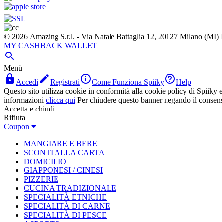
© 2026 Amazing S.r.l. - Via Natale Battaglia 12, 20127 Milano (M
MY CASHBACK WALLET

Menù




Accedi
Registrati
Come Funziona Spiiky
Help
Questo sito utilizza cookie in conformità alla cookie policy di Spiiky e 
informazioni
clicca qui
Per chiudere questo banner negando il consen
Accetta e chiudi
Rifiuta
Coupon
MANGIARE E BERE
SCONTI ALLA CARTA
DOMICILIO
GIAPPONESI / CINESI
PIZZERIE
CUCINA TRADIZIONALE
SPECIALITÀ ETNICHE
SPECIALITÀ DI CARNE
SPECIALITÀ DI PESCE