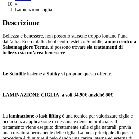
»
Laminazione ciglia
Descrizione
Bellezza e benessere, non possono starsene troppo lontane l’una
dall’altra. Ecco infatti che il centro estetico Scintille,
a
mpio centro a
Salsomaggiore Terme
, si possono trovare
sia trattamenti di
bellezza sia un’area benessere
!
Le Scintille
insieme a
Spiiky
vi propone questa offerta:
LAMINAZIONE CIGLIA
a soli
34,90€ anzichè 80€
La
laminazione
o
lash lifting
è una tecnica per valorizzare ciglia e
occhi senza applicazione di nessuna extension artificiale. Il
trattamento viene eseguito direttamente sulle ciglia naturali, previa
una curvatura permanente delle ciglia. La meta principale di questa
procedura è di nutrire il pelo dando una carica interna ed esterna di