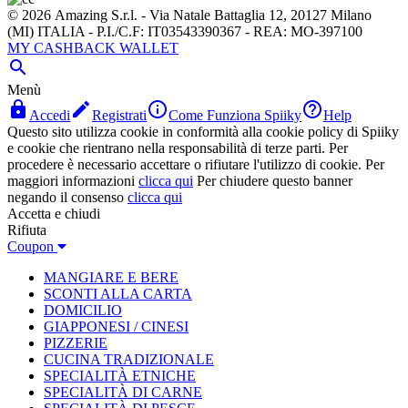
© 2026 Amazing S.r.l. - Via Natale Battaglia 12, 20127 Milano
(MI) ITALIA - P.I./C.F: IT03543390367 - REA: MO-397100
MY CASHBACK WALLET

Menù




Accedi
Registrati
Come Funziona Spiiky
Help
Questo sito utilizza cookie in conformità alla cookie policy di Spiiky
e cookie che rientrano nella responsabilità di terze parti. Per
procedere è necessario accettare o rifiutare l'utilizzo di cookie. Per
maggiori informazioni
clicca qui
Per chiudere questo banner
negando il consenso
clicca qui
Accetta e chiudi
Rifiuta
Coupon
MANGIARE E BERE
SCONTI ALLA CARTA
DOMICILIO
GIAPPONESI / CINESI
PIZZERIE
CUCINA TRADIZIONALE
SPECIALITÀ ETNICHE
SPECIALITÀ DI CARNE