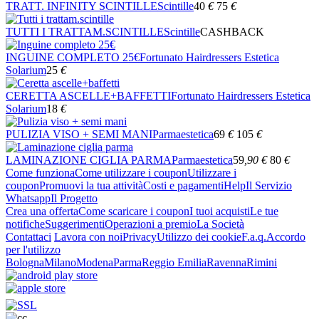
TRATT. INFINITY SCINTILLE
Scintille
40
€
75
€
TUTTI I TRATTAM.SCINTILLE
Scintille
CASHBACK
INGUINE COMPLETO 25€
Fortunato Hairdressers Estetica
Solarium
25
€
CERETTA ASCELLE+BAFFETTI
Fortunato Hairdressers Estetica
Solarium
18
€
PULIZIA VISO + SEMI MANI
Parmaestetica
69
€
105
€
LAMINAZIONE CIGLIA PARMA
Parmaestetica
59
,90
€
80
€
Come funziona
Come utilizzare i coupon
Utilizzare i
coupon
Promuovi la tua attività
Costi e pagamenti
Help
Il Servizio
Whatsapp
Il Progetto
Crea una offerta
Come scaricare i coupon
I tuoi acquisti
Le tue
notifiche
Suggerimenti
Operazioni a premio
La Società
Contattaci
Lavora con noi
Privacy
Utilizzo dei cookie
F.a.q.
Accordo
per l'utilizzo
Bologna
Milano
Modena
Parma
Reggio Emilia
Ravenna
Rimini