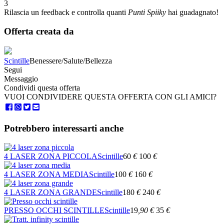
3
Rilascia un feedback e controlla quanti
Punti Spiiky
hai guadagnato!
Offerta creata da
Scintille
Benessere/Salute/Bellezza
Segui
Messaggio
Condividi questa offerta
VUOI CONDIVIDERE QUESTA OFFERTA CON GLI AMICI?
Potrebbero interessarti anche
4 LASER ZONA PICCOLA
Scintille
60
€
100
€
4 LASER ZONA MEDIA
Scintille
100
€
160
€
4 LASER ZONA GRANDE
Scintille
180
€
240
€
PRESSO OCCHI SCINTILLE
Scintille
19
,90
€
35
€