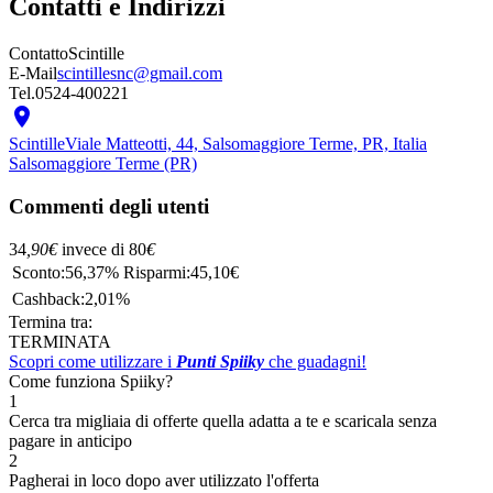
Contatti e Indirizzi
Contatto
Scintille
E-Mail
scintillesnc@gmail.com
Tel.
0524-400221

Scintille
Viale Matteotti, 44, Salsomaggiore Terme, PR, Italia
Salsomaggiore Terme (PR)
Commenti degli utenti
34
,90
€
invece di
80
€
Sconto:
56,37%
Risparmi:
45,10€
Cashback:
2,01%
Termina tra:
TERMINATA
Scopri come utilizzare i
Punti Spiiky
che guadagni!
Come funziona Spiiky?
1
Cerca tra migliaia di offerte quella adatta a te e scaricala senza
pagare in anticipo
2
Pagherai in loco dopo aver utilizzato l'offerta