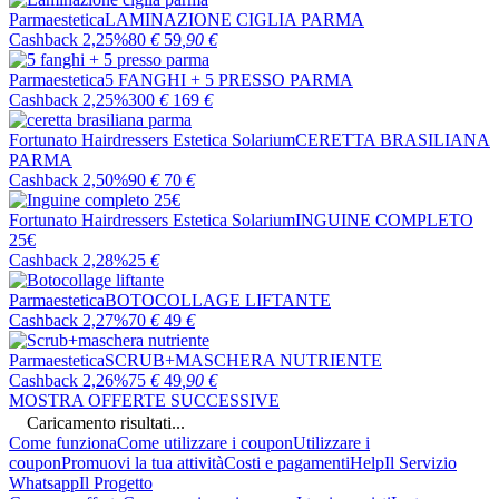
Parmaestetica
LAMINAZIONE CIGLIA PARMA
Cashback 2,25%
80
€
59
,90
€
Parmaestetica
5 FANGHI + 5 PRESSO PARMA
Cashback 2,25%
300
€
169
€
Fortunato Hairdressers Estetica Solarium
CERETTA BRASILIANA
PARMA
Cashback 2,50%
90
€
70
€
Fortunato Hairdressers Estetica Solarium
INGUINE COMPLETO
25€
Cashback 2,28%
25
€
Parmaestetica
BOTOCOLLAGE LIFTANTE
Cashback 2,27%
70
€
49
€
Parmaestetica
SCRUB+MASCHERA NUTRIENTE
Cashback 2,26%
75
€
49
,90
€
MOSTRA OFFERTE SUCCESSIVE
Caricamento risultati...
Come funziona
Come utilizzare i coupon
Utilizzare i
coupon
Promuovi la tua attività
Costi e pagamenti
Help
Il Servizio
Whatsapp
Il Progetto