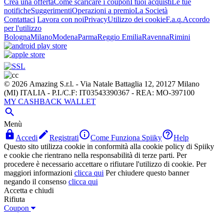
Crea una offerta
Come scaricare i coupon
I tuoi acquisti
Le tue
notifiche
Suggerimenti
Operazioni a premio
La Società
Contattaci
Lavora con noi
Privacy
Utilizzo dei cookie
F.a.q.
Accordo
per l'utilizzo
Bologna
Milano
Modena
Parma
Reggio Emilia
Ravenna
Rimini
© 2026 Amazing S.r.l. - Via Natale Battaglia 12, 20127 Milano
(MI) ITALIA - P.I./C.F: IT03543390367 - REA: MO-397100
MY CASHBACK WALLET

Menù




Accedi
Registrati
Come Funziona Spiiky
Help
Questo sito utilizza cookie in conformità alla cookie policy di Spiiky
e cookie che rientrano nella responsabilità di terze parti. Per
procedere è necessario accettare o rifiutare l'utilizzo di cookie. Per
maggiori informazioni
clicca qui
Per chiudere questo banner
negando il consenso
clicca qui
Accetta e chiudi
Rifiuta
Coupon