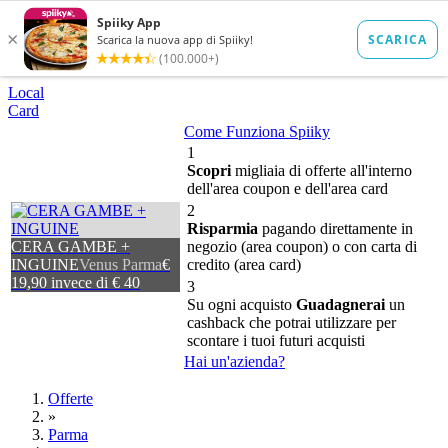
Local
Card
Come Funziona Spiiky
1
Scopri
migliaia di offerte all'interno
dell'area coupon e dell'area card
2
Risparmia
pagando direttamente in
CERA GAMBE +
negozio (area coupon) o con carta di
INGUINE
Venus Parma
€
credito (area card)
19,90 invece di € 40
3
Su ogni acquisto
Guadagnerai
un
cashback che potrai utilizzare per
scontare i tuoi futuri acquisti
Hai un'azienda?
Offerte
»
Parma