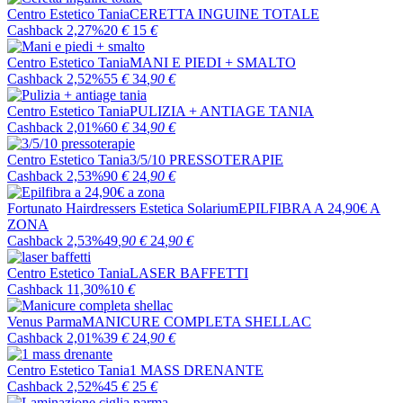
Centro Estetico Tania
CERETTA INGUINE TOTALE
Cashback 2,27%
20
€
15
€
Centro Estetico Tania
MANI E PIEDI + SMALTO
Cashback 2,52%
55
€
34
,90
€
Centro Estetico Tania
PULIZIA + ANTIAGE TANIA
Cashback 2,01%
60
€
34
,90
€
Centro Estetico Tania
3/5/10 PRESSOTERAPIE
Cashback 2,53%
90
€
24
,90
€
Fortunato Hairdressers Estetica Solarium
EPILFIBRA A 24,90€ A
ZONA
Cashback 2,53%
49
,90
€
24
,90
€
Centro Estetico Tania
LASER BAFFETTI
Cashback 11,30%
10
€
Venus Parma
MANICURE COMPLETA SHELLAC
Cashback 2,01%
39
€
24
,90
€
Centro Estetico Tania
1 MASS DRENANTE
Cashback 2,52%
45
€
25
€