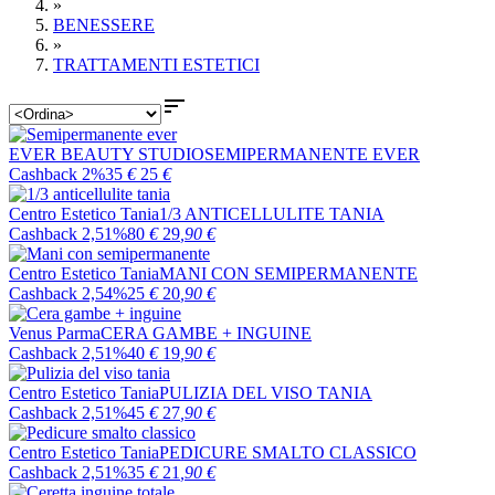
»
BENESSERE
»
TRATTAMENTI ESTETICI

EVER BEAUTY STUDIO
SEMIPERMANENTE EVER
Cashback 2%
35
€
25
€
Centro Estetico Tania
1/3 ANTICELLULITE TANIA
Cashback 2,51%
80
€
29
,90
€
Centro Estetico Tania
MANI CON SEMIPERMANENTE
Cashback 2,54%
25
€
20
,90
€
Venus Parma
CERA GAMBE + INGUINE
Cashback 2,51%
40
€
19
,90
€
Centro Estetico Tania
PULIZIA DEL VISO TANIA
Cashback 2,51%
45
€
27
,90
€
Centro Estetico Tania
PEDICURE SMALTO CLASSICO
Cashback 2,51%
35
€
21
,90
€