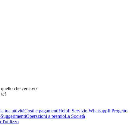
 quello che cercavi?
 te!
a tua attività
Costi e pagamenti
Help
Il Servizio Whatsapp
Il Progetto
e
Suggerimenti
Operazioni a premio
La Società
 l'utilizzo