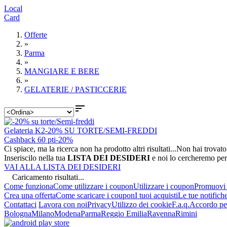
Local
Card
Offerte
»
Parma
»
MANGIARE E BERE
»
GELATERIE / PASTICCERIE

Gelateria K2
-20% SU TORTE/SEMI-FREDDI
Cashback 60 pti
-20%
Ci spiace, ma la ricerca non ha prodotto altri risultati...
Non hai trovato
Inseriscilo nella tua
LISTA DEI DESIDERI
e noi lo cercheremo per
VAI ALLA LISTA DEI DESIDERI
Caricamento risultati...
Come funziona
Come utilizzare i coupon
Utilizzare i coupon
Promuovi l
Crea una offerta
Come scaricare i coupon
I tuoi acquisti
Le tue notifich
Contattaci
Lavora con noi
Privacy
Utilizzo dei cookie
F.a.q.
Accordo per
Bologna
Milano
Modena
Parma
Reggio Emilia
Ravenna
Rimini