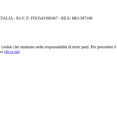
I) ITALIA - P.I./C.F: IT03543390367 - REA: MO-397100
cookie che rientrano nella responsabilità di terze parti. Per procedere è 
so
clicca qui