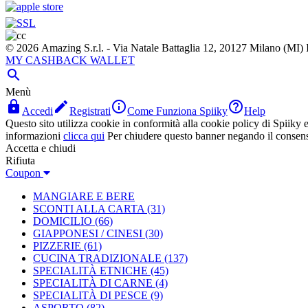
© 2026 Amazing S.r.l. - Via Natale Battaglia 12, 20127 Milano (M
MY CASHBACK WALLET

Menù




Accedi
Registrati
Come Funziona Spiiky
Help
Questo sito utilizza cookie in conformità alla cookie policy di Spiiky e 
informazioni
clicca qui
Per chiudere questo banner negando il consen
Accetta e chiudi
Rifiuta
Coupon
MANGIARE E BERE
SCONTI ALLA CARTA
(31)
DOMICILIO
(66)
GIAPPONESI / CINESI
(30)
PIZZERIE
(61)
CUCINA TRADIZIONALE
(137)
SPECIALITÀ ETNICHE
(45)
SPECIALITÀ DI CARNE
(4)
SPECIALITÀ DI PESCE
(9)
ASPORTO
(82)