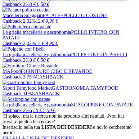
Cashback 2%
8
€
6
,50
€
Macelleria Spaggiari
PATATE+POLLO O COSTINE
Cashback 2,32%
12
€
9
,90
€
La griglia macelleria e gastronomia
POLLO INTERO CON
PATATE
Cashback 2,02%
14
€
9
,90
€
La griglia macelleria e gastronomia
POLPETTE CON PISELLI
Cashback 2%
8
€
6
,50
€
MAFood
FORNITURE CIBO E BEVANDE
Cashback 3,75%
CASHBACK
Sapori Famyfood Market
GASTRONOMIA FAMYFOOD
Cashback 11%
CASHBACK
La griglia macelleria e gastronomia
SCALOPPINE CON PATATE
Cashback 2%
6
,50
€
5
,50
€
Ci spiace, ma la ricerca non ha prodotto altri risultati...
Non hai
trovato quello che cercavi?
Inseriscilo nella tua
LISTA DEI DESIDERI
e noi lo cercheremo
per te!
VAI ALLA LISTA DEI DESIDERI