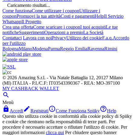
Caricamento risultati...
Come funziona
Come utilizzare i coupon
Utilizzare i
coupon
Promuovi la tua attività
Costi e pagamenti
Help
Il Servizio
Whatsapp
Il Progetto
Crea una offerta
Come scaricare i coupon
I tuoi acquisti
Le tue
notifiche
Suggerimenti
Operazioni a premio
La Società
Contattaci
Lavora con noi
Privacy
Utilizzo dei cookie
F.a.q.
Accordo
per l'utilizzo
Bologna
Milano
Modena
Parma
Reggio Emilia
Ravenna
Rimini
© 2026 Amazing S.r.l. - Via Natale Battaglia 12, 20127 Milano
(MI) ITALIA - P.I./C.F: IT03543390367 - REA: MO-397100
MY CASHBACK WALLET

Menù




Accedi
Registrati
Come Funziona Spiiky
Help
Questo sito utilizza cookie in conformità alla cookie policy di Spiiky
e cookie che rientrano nella responsabilità di terze parti. Per
procedere è necessario accettare o rifiutare l'utilizzo di cookie. Per
maggiori informazioni
clicca qui
Per chiudere questo banner