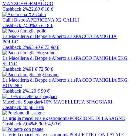
MANZO+FORMAGGIO
Cashback 2%
22
,80
€
18
€
Calili Bistrot
APERICENA X2 CALILI
Cashback 2,50%
25
€
18
€
La Macelleria di Beppe e Alberto s.a.s
PACCO FAMIGLIA
POLLO
Cashback 2%
93
,40
€
73
,90
€
La Macelleria di Beppe e Alberto s.a.s
PACCO FAMIGLIA 5KG
SUINO
Cashback 2%
91
€
72
,50
€
La Macelleria di Beppe e Alberto s.a.s
PACCO FAMIGLIA 5KG
BOVINO
Cashback 2%
120
€
99
€
Macelleria Spaggiari
-10% MACELLERIA SPAGGIARI
Cashback 40 pti
-10%
La griglia macelleria e gastronomia
PORZIONE DI LASAGNE
Cashback 2,04%
6
,90
€
4
,90
€
La griglia macelleria e gastronomia
POLPETTE CON PATATE