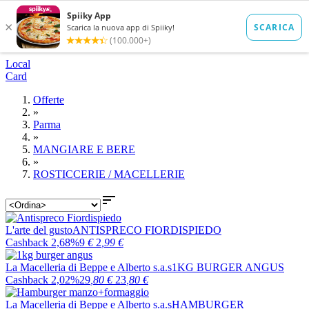
Local
Card
Offerte
»
Parma
»
MANGIARE E BERE
»
ROSTICCERIE / MACELLERIE

L'arte del gusto
ANTISPRECO FIORDISPIEDO
Cashback 2,68%
9
€
2
,99
€
La Macelleria di Beppe e Alberto s.a.s
1KG BURGER ANGUS
Cashback 2,02%
29
,80
€
23
,80
€
La Macelleria di Beppe e Alberto s.a.s
HAMBURGER