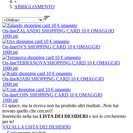
»
ABBIGLIAMENTO

On-line
ZALANDO SHOPPING CARD 10 € OMAGGIO
1000
pti
On-line
OVS SHOPPING CARD 10 € OMAGGIO
1000
pti
On-line
TERRANOVA SHOPPING CARD 10 € OMAGGIO
1000
pti
On-line
KIABI SHOPPING CARD 10 € OMAGGIO
1000
pti
On-line
COIN SHOPPING CARD 10 € OMAGGIO
1000
pti
Ci spiace, ma la ricerca non ha prodotto altri risultati...
Non hai
trovato quello che cercavi?
Inseriscilo nella tua
LISTA DEI DESIDERI
e noi lo cercheremo
per te!
VAI ALLA LISTA DEI DESIDERI
Caricamento risultati...