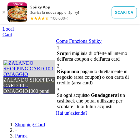
Local
Card
Come Funziona Spiiky
1
Scopri
migliaia di offerte all'interno
dell'area coupon e dell'area card
2
Risparmia
pagando direttamente in
negozio (area coupon) o con carta di
ZALANDO SHOPPING
credito (area card)
CARD 10 €
3
OMAGGIO
1000 punti
Su ogni acquisto
Guadagnerai
un
cashback che potrai utilizzare per
scontare i tuoi futuri acquisti
Hai un'azienda?
Shopping Card
»
Parma