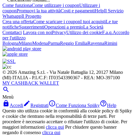
Come funziona
Come utilizzare i coupon
Utilizzare i
coupon
Promuovi la tua attività
Costi e pagamenti
Help
Il Servizio
Whatsapp
Il Progetto
Crea una offerta
Come scaricare i coupon
I tuoi acquisti
Le tue
notifiche
Suggerimenti
Operazioni a premio
La Società
Contattaci
Lavora con noi
Privacy
Utilizzo dei cookie
F.a.q.
Accordo
per l'utilizzo
Bologna
Milano
Modena
Parma
Reggio Emilia
Ravenna
Rimini
© 2026 Amazing S.r.l. - Via Natale Battaglia 12, 20127 Milano
(MI) ITALIA - P.I./C.F: IT03543390367 - REA: MO-397100
MY CASHBACK WALLET

Menù




Accedi
Registrati
Come Funziona Spiiky
Help
Questo sito utilizza cookie in conformità alla cookie policy di Spiiky
e cookie che rientrano nella responsabilità di terze parti. Per
procedere è necessario accettare o rifiutare l'utilizzo di cookie. Per
maggiori informazioni
clicca qui
Per chiudere questo banner
negando il consenso
clicca qui