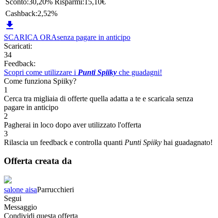
Sconto:
30,20%
Risparmi:
15,10€
Cashback:
2,52%

SCARICA ORA
senza pagare in anticipo
Scaricati:
34
Feedback:
Scopri come utilizzare i
Punti Spiiky
che guadagni!
Come funziona Spiiky?
1
Cerca tra migliaia di offerte quella adatta a te e scaricala senza
pagare in anticipo
2
Pagherai in loco dopo aver utilizzato l'offerta
3
Rilascia un feedback e controlla quanti
Punti Spiiky
hai guadagnato!
Offerta creata da
salone aisa
Parrucchieri
Segui
Messaggio
Condividi questa offerta