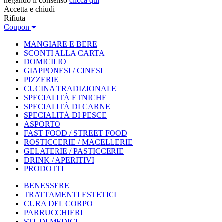
negando il consenso
clicca qui
Accetta e chiudi
Rifiuta
Coupon
MANGIARE E BERE
SCONTI ALLA CARTA
DOMICILIO
GIAPPONESI / CINESI
PIZZERIE
CUCINA TRADIZIONALE
SPECIALITÀ ETNICHE
SPECIALITÀ DI CARNE
SPECIALITÀ DI PESCE
ASPORTO
FAST FOOD / STREET FOOD
ROSTICCERIE / MACELLERIE
GELATERIE / PASTICCERIE
DRINK / APERITIVI
PRODOTTI
BENESSERE
TRATTAMENTI ESTETICI
CURA DEL CORPO
PARRUCCHIERI
STUDI MEDICI