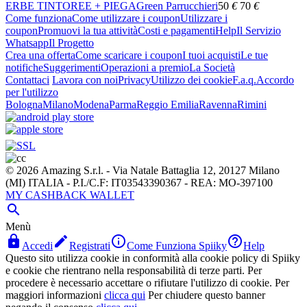
ERBE TINTOREE + PIEGA
Green Parrucchieri
50
€
70
€
Come funziona
Come utilizzare i coupon
Utilizzare i
coupon
Promuovi la tua attività
Costi e pagamenti
Help
Il Servizio
Whatsapp
Il Progetto
Crea una offerta
Come scaricare i coupon
I tuoi acquisti
Le tue
notifiche
Suggerimenti
Operazioni a premio
La Società
Contattaci
Lavora con noi
Privacy
Utilizzo dei cookie
F.a.q.
Accordo
per l'utilizzo
Bologna
Milano
Modena
Parma
Reggio Emilia
Ravenna
Rimini
© 2026 Amazing S.r.l. - Via Natale Battaglia 12, 20127 Milano
(MI) ITALIA - P.I./C.F: IT03543390367 - REA: MO-397100
MY CASHBACK WALLET

Menù




Accedi
Registrati
Come Funziona Spiiky
Help
Questo sito utilizza cookie in conformità alla cookie policy di Spiiky
e cookie che rientrano nella responsabilità di terze parti. Per
procedere è necessario accettare o rifiutare l'utilizzo di cookie. Per
maggiori informazioni
clicca qui
Per chiudere questo banner