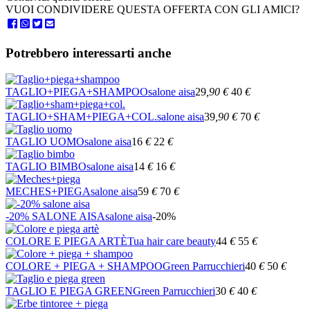
VUOI CONDIVIDERE QUESTA OFFERTA CON GLI AMICI?
Potrebbero interessarti anche
TAGLIO+PIEGA+SHAMPOO
salone aisa
29
,90
€
40
€
TAGLIO+SHAM+PIEGA+COL.
salone aisa
39
,90
€
70
€
TAGLIO UOMO
salone aisa
16
€
22
€
TAGLIO BIMBO
salone aisa
14
€
16
€
MECHES+PIEGA
salone aisa
59
€
70
€
-20% SALONE AISA
salone aisa
-20%
COLORE E PIEGA ARTÈ
Tua hair care beauty
44
€
55
€
COLORE + PIEGA + SHAMPOO
Green Parrucchieri
40
€
50
€
TAGLIO E PIEGA GREEN
Green Parrucchieri
30
€
40
€