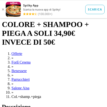
COLORE + SHAMPOO +
PIEGA A SOLI 34,90€
INVECE DI 50€
Offerte
»
Forlì Cesena
»
Benessere
»
Parrucchieri
»
Salone Aisa
»
Col.+shamp.+piega
Descrizione