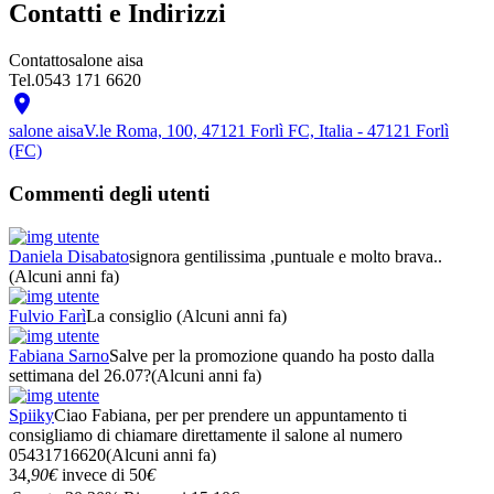
Contatti e Indirizzi
Contatto
salone aisa
Tel.
0543 171 6620

salone aisa
V.le Roma, 100, 47121 Forlì FC, Italia - 47121 Forlì
(FC)
Commenti degli utenti
Daniela Disabato
signora gentilissima ,puntuale e molto brava..
(Alcuni anni fa)
Fulvio Farì
La consiglio
(Alcuni anni fa)
Fabiana Sarno
Salve per la promozione quando ha posto dalla
settimana del 26.07?
(Alcuni anni fa)
Spiiky
Ciao Fabiana, per per prendere un appuntamento ti
consigliamo di chiamare direttamente il salone al numero
05431716620
(Alcuni anni fa)
34
,90
€
invece di
50
€