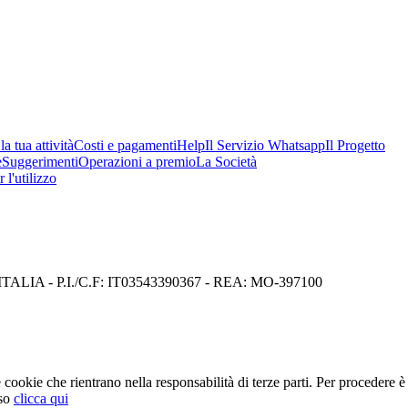
a tua attività
Costi e pagamenti
Help
Il Servizio Whatsapp
Il Progetto
e
Suggerimenti
Operazioni a premio
La Società
 l'utilizzo
I) ITALIA - P.I./C.F: IT03543390367 - REA: MO-397100
cookie che rientrano nella responsabilità di terze parti. Per procedere è 
so
clicca qui