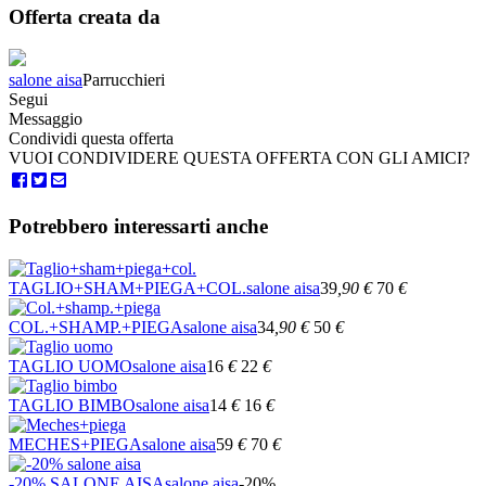
Offerta creata da
salone aisa
Parrucchieri
Segui
Messaggio
Condividi questa offerta
VUOI CONDIVIDERE QUESTA OFFERTA CON GLI AMICI?
Potrebbero interessarti anche
TAGLIO+SHAM+PIEGA+COL.
salone aisa
39
,90
€
70
€
COL.+SHAMP.+PIEGA
salone aisa
34
,90
€
50
€
TAGLIO UOMO
salone aisa
16
€
22
€
TAGLIO BIMBO
salone aisa
14
€
16
€
MECHES+PIEGA
salone aisa
59
€
70
€
-20% SALONE AISA
salone aisa
-20%