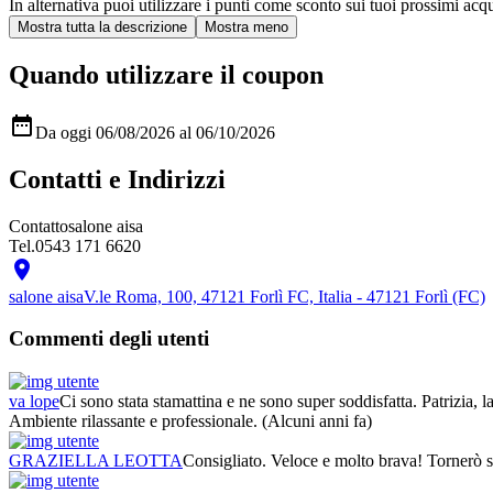
In alternativa puoi utilizzare i punti come sconto sui tuoi prossimi acqui
Quando utilizzare il coupon

Da oggi 06/08/2026 al 06/10/2026
Contatti e Indirizzi
Contatto
salone aisa
Tel.
0543 171 6620

salone aisa
V.le Roma, 100, 47121 Forlì FC, Italia - 47121 Forlì (FC)
Commenti degli utenti
va lope
Ci sono stata stamattina e ne sono super soddisfatta. Patrizia, l
Ambiente rilassante e professionale.
(Alcuni anni fa)
GRAZIELLA LEOTTA
Consigliato. Veloce e molto brava! Tornerò s