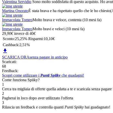
Valentina Servidio
Sono molto soddisfatta di questo acquisto. Ho avuto
Martina Onorato
È stata brava e ha rispettato quello che le ho chiesto
(
Immacolata Tomeo
Molto brava e veloce, contenta
(10 mesi fa)
Immacolata Tomeo
Molto bravi e veloci
(10 mesi fa)
29
,90
€
invece di
40
€
Sconto:
25,25%
Risparmi:
10,10€
Cashback:
2,51%

SCARICA ORA
senza pagare in anticipo
Scaricati:
68
Feedback:
Scopri come utilizzare i
Punti Spiiky
che guadagni!
Come funziona Spiiky?
1
Cerca tra migliaia di offerte quella adatta a te e scaricala senza pagare 
2
Pagherai in loco dopo aver utilizzato l'offerta
3
Rilascia un feedback e controlla quanti
Punti Spiiky
hai guadagnato!