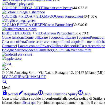
COLORE E PIEGA ARTÈ
Tua hair care beauty
44
€
55
€
COLORE + PIEGA + SHAMPOO
Green Parrucchieri
40
€
50
€
TAGLIO E PIEGA GREEN
Green Parrucchieri
30
€
40
€
ERBE TINTOREE + PIEGA
Green Parrucchieri
50
€
70
€
Come funziona
Come utilizzare i coupon
Utilizzare i coupon
Promuovi l
Crea una offerta
Come scaricare i coupon
I tuoi acquisti
Le tue notifich
Contattaci
Lavora con noi
Privacy
Utilizzo dei cookie
F.a.q.
Accordo per
Bologna
Milano
Modena
Parma
Reggio Emilia
Ravenna
Rimini
© 2026 Amazing S.r.l. - Via Natale Battaglia 12, 20127 Milano (M
MY CASHBACK WALLET

Menù




Accedi
Registrati
Come Funziona Spiiky
Help
Questo sito utilizza cookie in conformità alla cookie policy di Spiiky e 
informazioni
clicca qui
Per chiudere questo banner negando il consen