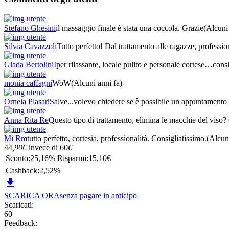
Stefano Ghesini
il massaggio finale è stata una coccola. Grazie
(Alcuni 
Silvia Cavazzoli
Tutto perfetto! Dal trattamento alle ragazze, professio
Giada Bertolini
Iper rilassante, locale pulito e personale cortese…consi
monia caffagni
WoW
(Alcuni anni fa)
Ornela Plasari
Salve...volevo chiedere se è possibile un appuntament
Anna Rita Re
Questo tipo di trattamento, elimina le macchie del viso
Mi Rm
tutto perfetto, cortesia, professionalità. Consigliatissimo.
(Alcuni
44
,90
€
invece di
60
€
Sconto:
25,16%
Risparmi:
15,10€
Cashback:
2,52%

SCARICA ORA
senza pagare in anticipo
Scaricati:
60
Feedback: