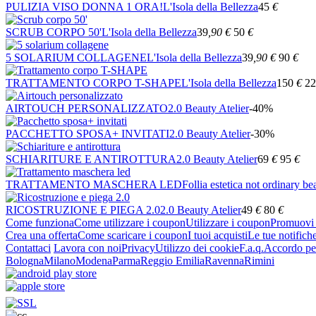
PULIZIA VISO DONNA 1 ORA!
L'Isola della Bellezza
45
€
SCRUB CORPO 50'
L'Isola della Bellezza
39
,90
€
50
€
5 SOLARIUM COLLAGENE
L'Isola della Bellezza
39
,90
€
90
€
TRATTAMENTO CORPO T-SHAPE
L'Isola della Bellezza
150
€
22
AIRTOUCH PERSONALIZZATO
2.0 Beauty Atelier
-40%
PACCHETTO SPOSA+ INVITATI
2.0 Beauty Atelier
-30%
SCHIARITURE E ANTIROTTURA
2.0 Beauty Atelier
69
€
95
€
TRATTAMENTO MASCHERA LED
Follia estetica not ordinary be
RICOSTRUZIONE E PIEGA 2.0
2.0 Beauty Atelier
49
€
80
€
Come funziona
Come utilizzare i coupon
Utilizzare i coupon
Promuovi l
Crea una offerta
Come scaricare i coupon
I tuoi acquisti
Le tue notifich
Contattaci
Lavora con noi
Privacy
Utilizzo dei cookie
F.a.q.
Accordo per
Bologna
Milano
Modena
Parma
Reggio Emilia
Ravenna
Rimini