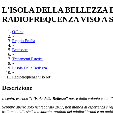
L'ISOLA DELLA BELLEZZA D
RADIOFREQUENZA VISO A SOL
Offerte
»
Reggio Emilia
»
Benessere
»
Trattamenti Estetici
»
L'isola Della Bellezza
»
Radiofrequenza viso 60'
Descrizione
Il centro estetico
“L’Isola della Bellezza”
nasce dalla volontà e con l’
Seppure aperto solo nel febbraio 2017, non manca di esperienza e rappre
trattamenti di estetica avanzata, prodotti dei migliori brand e un ambi