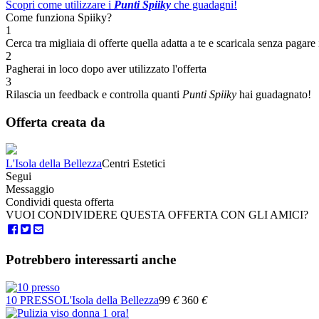
Scopri come utilizzare i
Punti Spiiky
che guadagni!
Come funziona Spiiky?
1
Cerca tra migliaia di offerte quella adatta a te e scaricala senza pagare 
2
Pagherai in loco dopo aver utilizzato l'offerta
3
Rilascia un feedback e controlla quanti
Punti Spiiky
hai guadagnato!
Offerta creata da
L'Isola della Bellezza
Centri Estetici
Segui
Messaggio
Condividi questa offerta
VUOI CONDIVIDERE QUESTA OFFERTA CON GLI AMICI?
Potrebbero interessarti anche
10 PRESSO
L'Isola della Bellezza
99
€
360
€