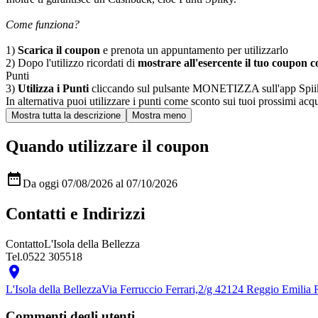
Come funziona?
1)
Scarica il coupon
e prenota un appuntamento per utilizzarlo
2) Dopo l'utilizzo ricordati di
mostrare all'esercente il tuo coupon co
Punti
3)
Utilizza i Punti
cliccando sul pulsante MONETIZZA sull'app Spiiky, sc
In alternativa puoi utilizzare i punti come sconto sui tuoi prossimi acqui
Quando utilizzare il coupon

Da oggi 07/08/2026 al 07/10/2026
Contatti e Indirizzi
Contatto
L'Isola della Bellezza
Tel.
0522 305518

L'Isola della Bellezza
Via Ferruccio Ferrari,2/g 42124 Reggio Emilia 
Commenti degli utenti