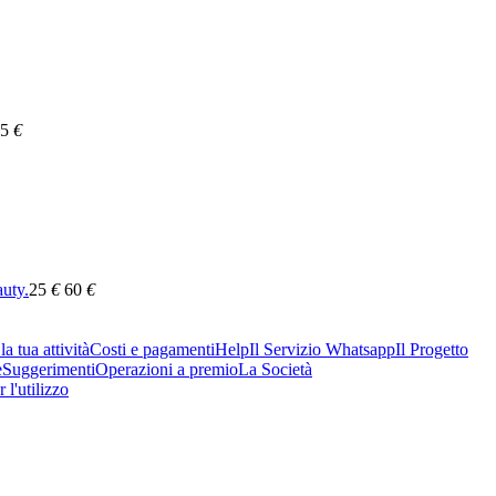
5
€
auty.
25
€
60
€
a tua attività
Costi e pagamenti
Help
Il Servizio Whatsapp
Il Progetto
e
Suggerimenti
Operazioni a premio
La Società
 l'utilizzo