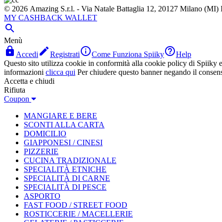
© 2026 Amazing S.r.l. - Via Natale Battaglia 12, 20127 Milano (M
MY CASHBACK WALLET

Menù




Accedi
Registrati
Come Funziona Spiiky
Help
Questo sito utilizza cookie in conformità alla cookie policy di Spiiky e 
informazioni
clicca qui
Per chiudere questo banner negando il consen
Accetta e chiudi
Rifiuta
Coupon
MANGIARE E BERE
SCONTI ALLA CARTA
DOMICILIO
GIAPPONESI / CINESI
PIZZERIE
CUCINA TRADIZIONALE
SPECIALITÀ ETNICHE
SPECIALITÀ DI CARNE
SPECIALITÀ DI PESCE
ASPORTO
FAST FOOD / STREET FOOD
ROSTICCERIE / MACELLERIE