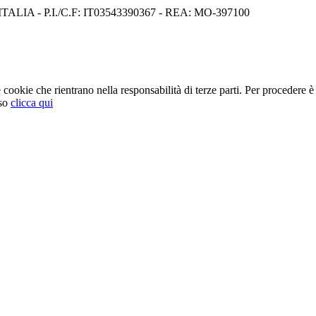
I) ITALIA - P.I./C.F: IT03543390367 - REA: MO-397100
cookie che rientrano nella responsabilità di terze parti. Per procedere è 
so
clicca qui