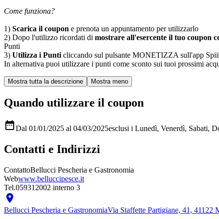
Come funziona?
1)
Scarica il coupon
e prenota un appuntamento per utilizzarlo
2) Dopo l'utilizzo ricordati di
mostrare all'esercente il tuo coupon co
Punti
3)
Utilizza i Punti
cliccando sul pulsante MONETIZZA sull'app Spiiky, sc
In alternativa puoi utilizzare i punti come sconto sui tuoi prossimi acqui
Quando utilizzare il coupon

Dal 01/01/2025 al 04/03/2025
esclusi i Lunedì, Venerdì, Sabati, 
Contatti e Indirizzi
Contatto
Bellucci Pescheria e Gastronomia
Web
www.belluccipesce.it
Tel.
059312002 interno 3

Bellucci Pescheria e Gastronomia
Via Staffette Partigiane, 41, 4112