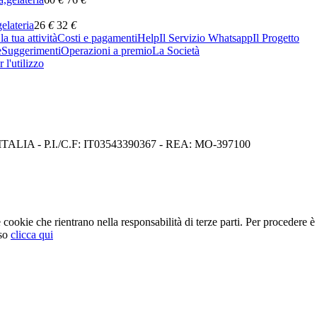
gelateria
26
€
32
€
a tua attività
Costi e pagamenti
Help
Il Servizio Whatsapp
Il Progetto
e
Suggerimenti
Operazioni a premio
La Società
 l'utilizzo
I) ITALIA - P.I./C.F: IT03543390367 - REA: MO-397100
cookie che rientrano nella responsabilità di terze parti. Per procedere è 
so
clicca qui