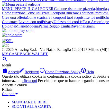
MENÙ PESCE IL GALEONE
Il Galeone ristorante pizzeria,birreria,
Come funziona
Come utilizzare i coupon
Utilizzare i coupon
Promuovi l
Crea una offerta
Come scaricare i coupon
I tuoi acquisti
Le tue notifich
Contattaci
Lavora con noi
Privacy
Utilizzo dei cookie
F.a.q.
Accordo per
Bologna
Milano
Modena
Parma
Reggio Emilia
Ravenna
Rimini
© 2026 Amazing S.r.l. - Via Natale Battaglia 12, 20127 Milano (M
MY CASHBACK WALLET

Menù




Accedi
Registrati
Come Funziona Spiiky
Help
Questo sito utilizza cookie in conformità alla cookie policy di Spiiky e 
informazioni
clicca qui
Per chiudere questo banner negando il consen
Accetta e chiudi
Rifiuta
Coupon
MANGIARE E BERE
SCONTI ALLA CARTA