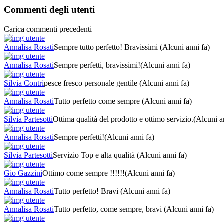
Commenti degli utenti
Carica commenti precedenti
Annalisa Rosati
Sempre tutto perfetto! Bravissimi
(Alcuni anni fa)
Annalisa Rosati
Sempre perfetti, bravissimi!
(Alcuni anni fa)
Silvia Contri
pesce fresco personale gentile
(Alcuni anni fa)
Annalisa Rosati
Tutto perfetto come sempre
(Alcuni anni fa)
Silvia Partesotti
Ottima qualità del prodotto e ottimo servizio.
(Alcuni a
Annalisa Rosati
Sempre perfetti!
(Alcuni anni fa)
Silvia Partesotti
Servizio Top e alta qualità
(Alcuni anni fa)
Gio Gazzini
Ottimo come sempre !!!!!!
(Alcuni anni fa)
Annalisa Rosati
Tutto perfetto! Bravi
(Alcuni anni fa)
Annalisa Rosati
Tutto perfetto, come sempre, bravi
(Alcuni anni fa)