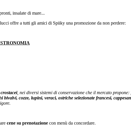
onti, insalate di mare...
ucci offre a tutti gli amici di Spiiky una promozione da non perdere:
GASTRONOMIA
 crostacei
, nei diversi sistemi di conservazione che il mercato propone:
i bivalvi, cozze, lupini, veraci, ostriche selezionate francesi, cappesant
igore.
zare
cene su prenotazione
con menù da concordare.