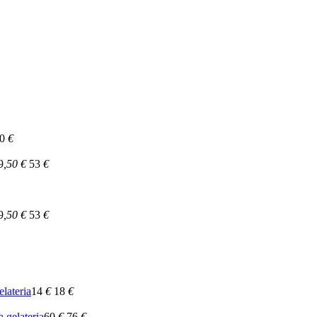
0
€
9
,50
€
53
€
9
,50
€
53
€
elateria
14
€
18
€
a,gelateria
60
€
76
€