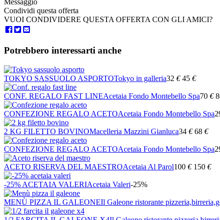
Messaggio
Condividi questa offerta
VUOI CONDIVIDERE QUESTA OFFERTA CON GLI AMICI?
Potrebbero interessarti anche
TOKYO SASSUOLO ASPORTO
Tokyo in galleria
32
€
45
€
CONF. REGALO FAST LINE
Acetaia Fondo Montebello Spa
70
€
8
CONFEZIONE REGALO ACETO
Acetaia Fondo Montebello Spa
2
2 KG FILETTO BOVINO
Macelleria Mazzini Gianluca
34
€
68
€
CONFEZIONE REGALO ACETO
Acetaia Fondo Montebello Spa
2
ACETO RISERVA DEL MAESTRO
Acetaia Al Parol
100
€
150
€
-25% ACETAIA VALERI
Acetaia Valeri
-25%
MENÙ PIZZA IL GALEONE
Il Galeone ristorante pizzeria,birreria,g
1/2 FARCITA IL GALEONE X4
Il Galeone ristorante pizzeria,birreri