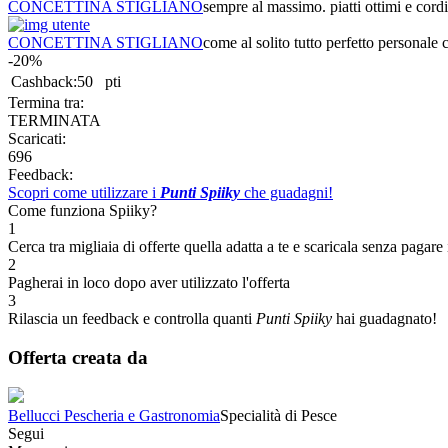
CONCETTINA STIGLIANO
sempre al massimo. piatti ottimi e cordi
CONCETTINA STIGLIANO
come al solito tutto perfetto personale c
-20%
Cashback:
50
pti
Termina tra:
TERMINATA
Scaricati:
696
Feedback:
Scopri come utilizzare i
Punti Spiiky
che guadagni!
Come funziona Spiiky?
1
Cerca tra migliaia di offerte quella adatta a te e scaricala senza pagare 
2
Pagherai in loco dopo aver utilizzato l'offerta
3
Rilascia un feedback e controlla quanti
Punti Spiiky
hai guadagnato!
Offerta creata da
Bellucci Pescheria e Gastronomia
Specialità di Pesce
Segui