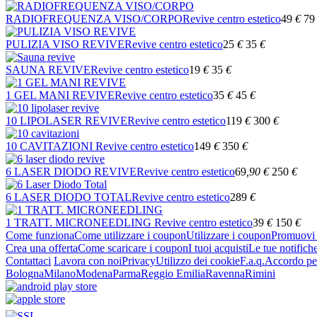
RADIOFREQUENZA VISO/CORPO
Revive centro estetico
49
€
79
PULIZIA VISO REVIVE
Revive centro estetico
25
€
35
€
SAUNA REVIVE
Revive centro estetico
19
€
35
€
1 GEL MANI REVIVE
Revive centro estetico
35
€
45
€
10 LIPOLASER REVIVE
Revive centro estetico
119
€
300
€
10 CAVITAZIONI
Revive centro estetico
149
€
350
€
6 LASER DIODO REVIVE
Revive centro estetico
69
,90
€
250
€
6 LASER DIODO TOTAL
Revive centro estetico
289
€
1 TRATT. MICRONEEDLING
Revive centro estetico
39
€
150
€
Come funziona
Come utilizzare i coupon
Utilizzare i coupon
Promuovi l
Crea una offerta
Come scaricare i coupon
I tuoi acquisti
Le tue notifich
Contattaci
Lavora con noi
Privacy
Utilizzo dei cookie
F.a.q.
Accordo per
Bologna
Milano
Modena
Parma
Reggio Emilia
Ravenna
Rimini