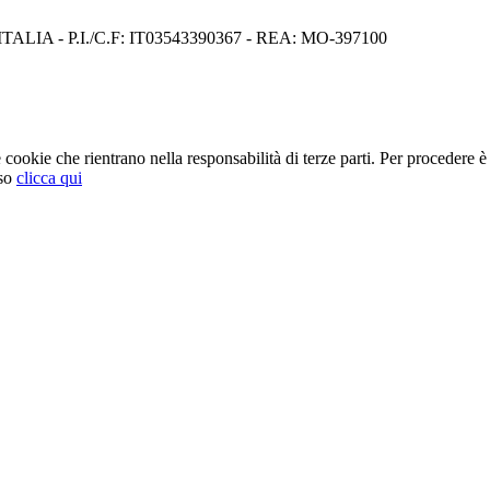
I) ITALIA - P.I./C.F: IT03543390367 - REA: MO-397100
cookie che rientrano nella responsabilità di terze parti. Per procedere è 
so
clicca qui