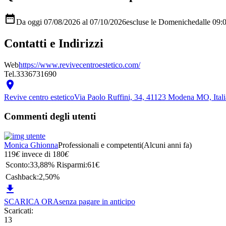

Da oggi 07/08/2026 al 07/10/2026
escluse le Domeniche
dalle 09:
Contatti e Indirizzi
Web
https://www.revivecentroestetico.com/
Tel.
3336731690

Revive centro estetico
Via Paolo Ruffini, 34, 41123 Modena MO, Ita
Commenti degli utenti
Monica Ghionna
Professionali e competenti
(Alcuni anni fa)
119
€
invece di
180
€
Sconto:
33,88%
Risparmi:
61€
Cashback:
2,50%

SCARICA ORA
senza pagare in anticipo
Scaricati:
13