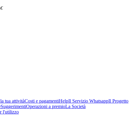
€
a tua attività
Costi e pagamenti
Help
Il Servizio Whatsapp
Il Progetto
e
Suggerimenti
Operazioni a premio
La Società
 l'utilizzo