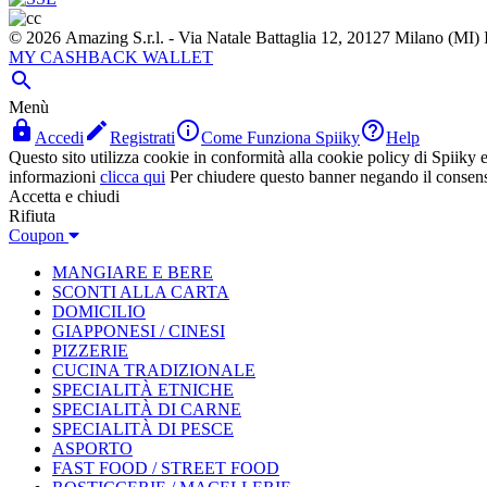
© 2026 Amazing S.r.l. - Via Natale Battaglia 12, 20127 Milano (M
MY CASHBACK WALLET

Menù




Accedi
Registrati
Come Funziona Spiiky
Help
Questo sito utilizza cookie in conformità alla cookie policy di Spiiky e 
informazioni
clicca qui
Per chiudere questo banner negando il consen
Accetta e chiudi
Rifiuta
Coupon
MANGIARE E BERE
SCONTI ALLA CARTA
DOMICILIO
GIAPPONESI / CINESI
PIZZERIE
CUCINA TRADIZIONALE
SPECIALITÀ ETNICHE
SPECIALITÀ DI CARNE
SPECIALITÀ DI PESCE
ASPORTO
FAST FOOD / STREET FOOD