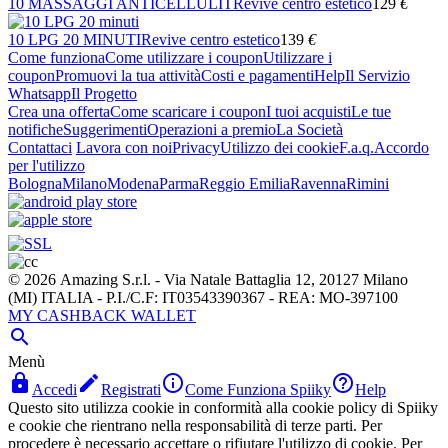
10 MASSAGGI ANTICELLULIT
Revive centro estetico
129
€
10 LPG 20 MINUTI
Revive centro estetico
139
€
Come funziona
Come utilizzare i coupon
Utilizzare i
coupon
Promuovi la tua attività
Costi e pagamenti
Help
Il Servizio
Whatsapp
Il Progetto
Crea una offerta
Come scaricare i coupon
I tuoi acquisti
Le tue
notifiche
Suggerimenti
Operazioni a premio
La Società
Contattaci
Lavora con noi
Privacy
Utilizzo dei cookie
F.a.q.
Accordo
per l'utilizzo
Bologna
Milano
Modena
Parma
Reggio Emilia
Ravenna
Rimini
© 2026 Amazing S.r.l. - Via Natale Battaglia 12, 20127 Milano
(MI) ITALIA - P.I./C.F: IT03543390367 - REA: MO-397100
MY CASHBACK WALLET

Menù




Accedi
Registrati
Come Funziona Spiiky
Help
Questo sito utilizza cookie in conformità alla cookie policy di Spiiky
e cookie che rientrano nella responsabilità di terze parti. Per
procedere è necessario accettare o rifiutare l'utilizzo di cookie. Per