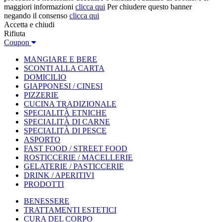
maggiori informazioni
clicca qui
Per chiudere questo banner
negando il consenso
clicca qui
Accetta e chiudi
Rifiuta
Coupon
MANGIARE E BERE
SCONTI ALLA CARTA
DOMICILIO
GIAPPONESI / CINESI
PIZZERIE
CUCINA TRADIZIONALE
SPECIALITÀ ETNICHE
SPECIALITÀ DI CARNE
SPECIALITÀ DI PESCE
ASPORTO
FAST FOOD / STREET FOOD
ROSTICCERIE / MACELLERIE
GELATERIE / PASTICCERIE
DRINK / APERITIVI
PRODOTTI
BENESSERE
TRATTAMENTI ESTETICI
CURA DEL CORPO