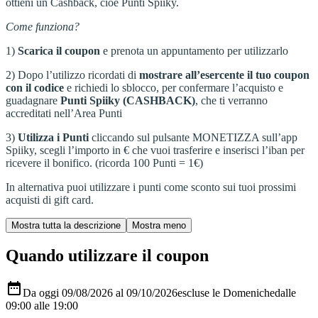
ottieni un Cashback, cioè Punti Spiiky.
Come funziona?
1)
Scarica il coupon
e prenota un appuntamento per utilizzarlo
2) Dopo l’utilizzo ricordati di
mostrare all’esercente il tuo coupon
con il codice
e richiedi lo sblocco, per confermare l’acquisto e
guadagnare
Punti Spiiky (CASHBACK)
, che ti verranno
accreditati nell’Area Punti
3)
Utilizza i Punti
cliccando sul pulsante MONETIZZA sull’app
Spiiky, scegli l’importo in € che vuoi trasferire e inserisci l’iban per
ricevere il bonifico. (ricorda 100 Punti = 1€)
In alternativa puoi utilizzare i punti come sconto sui tuoi prossimi
acquisti di gift card.
Quando utilizzare il coupon

Da oggi 09/08/2026 al 09/10/2026
escluse le Domeniche
dalle
09:00
alle 19:00