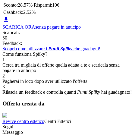
Sconto:
28,57%
Risparmi:
10€
Cashback:
2,52%

SCARICA ORA
senza pagare in anticipo
Scaricati:
50
Feedback:
Scopri come utilizzare i
Punti Spiiky
che guadagni!
Come funziona Spiiky?
1
Cerca tra migliaia di offerte quella adatta a te e scaricala senza
pagare in anticipo
2
Pagherai in loco dopo aver utilizzato l'offerta
3
Rilascia un feedback e controlla quanti
Punti Spiiky
hai guadagnato!
Offerta creata da
Revive centro estetico
Centri Estetici
Segui
Messaggio