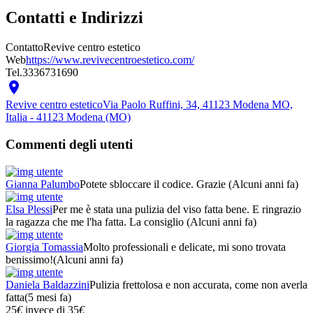
Contatti e Indirizzi
Contatto
Revive centro estetico
Web
https://www.revivecentroestetico.com/
Tel.
3336731690

Revive centro estetico
Via Paolo Ruffini, 34, 41123 Modena MO,
Italia - 41123 Modena (MO)
Commenti degli utenti
Gianna Palumbo
Potete sbloccare il codice. Grazie
(Alcuni anni fa)
Elsa Plessi
Per me è stata una pulizia del viso fatta bene. E ringrazio
la ragazza che me l'ha fatta. La consiglio
(Alcuni anni fa)
Giorgia Tomassia
Molto professionali e delicate, mi sono trovata
benissimo!
(Alcuni anni fa)
Daniela Baldazzini
Pulizia frettolosa e non accurata, come non averla
fatta
(5 mesi fa)
25
€
invece di
35
€