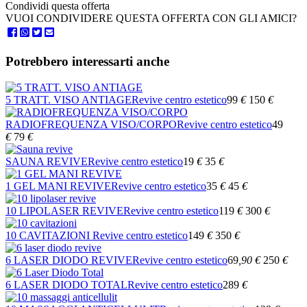
Condividi questa offerta
VUOI CONDIVIDERE QUESTA OFFERTA CON GLI AMICI?
Potrebbero interessarti anche
5 TRATT. VISO ANTIAGE
Revive centro estetico
99
€
150
€
RADIOFREQUENZA VISO/CORPO
Revive centro estetico
49
€
79
€
SAUNA REVIVE
Revive centro estetico
19
€
35
€
1 GEL MANI REVIVE
Revive centro estetico
35
€
45
€
10 LIPOLASER REVIVE
Revive centro estetico
119
€
300
€
10 CAVITAZIONI
Revive centro estetico
149
€
350
€
6 LASER DIODO REVIVE
Revive centro estetico
69
,90
€
250
€
6 LASER DIODO TOTAL
Revive centro estetico
289
€