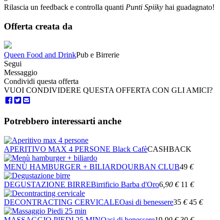
Rilascia un feedback e controlla quanti
Punti Spiiky
hai guadagnato!
Offerta creata da
Queen Food and Drink
Pub e Birrerie
Segui
Messaggio
Condividi questa offerta
VUOI CONDIVIDERE QUESTA OFFERTA CON GLI AMICI?
Potrebbero interessarti anche
APERITIVO MAX 4 PERSONE
Black Cafè
CASHBACK
MENÙ HAMBURGER + BILIARDO
URBAN CLUB
49
€
DEGUSTAZIONE BIRRE
Birrificio Barba d'Oro
6
,90
€
11
€
DECONTRACTING CERVICALE
Oasi di benessere
35
€
45
€
MASSAGGIO PIEDI 25 MIN
Oasi di benessere
19
,90
€
30
€