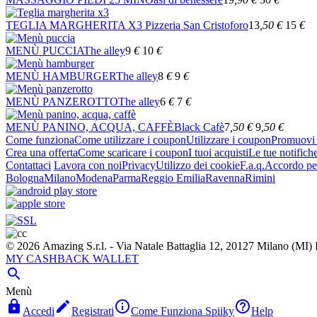
TEGLIA MARGHERITA X3
Pizzeria San Cristoforo
13
,50
€
15
€
MENÙ PUCCIA
The alley
9
€
10
€
MENÙ HAMBURGER
The alley
8
€
9
€
MENÙ PANZEROTTO
The alley
6
€
7
€
MENÙ PANINO, ACQUA, CAFFÈ
Black Cafè
7
,50
€
9
,50
€
Come funziona
Come utilizzare i coupon
Utilizzare i coupon
Promuovi l
Crea una offerta
Come scaricare i coupon
I tuoi acquisti
Le tue notifich
Contattaci
Lavora con noi
Privacy
Utilizzo dei cookie
F.a.q.
Accordo per
Bologna
Milano
Modena
Parma
Reggio Emilia
Ravenna
Rimini
© 2026 Amazing S.r.l. - Via Natale Battaglia 12, 20127 Milano (M
MY CASHBACK WALLET

Menù




Accedi
Registrati
Come Funziona Spiiky
Help