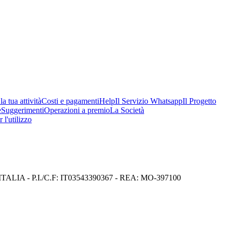
a tua attività
Costi e pagamenti
Help
Il Servizio Whatsapp
Il Progetto
e
Suggerimenti
Operazioni a premio
La Società
 l'utilizzo
I) ITALIA - P.I./C.F: IT03543390367 - REA: MO-397100