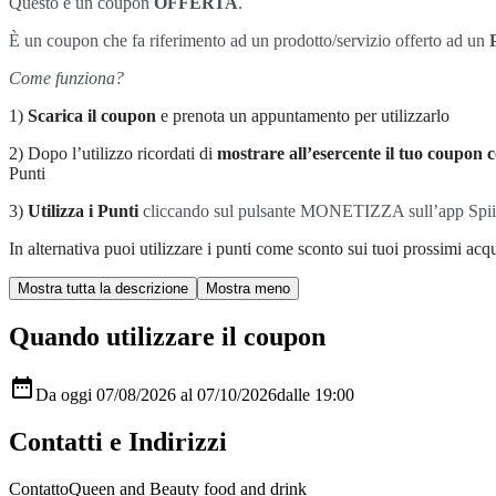
Questo è un coupon
OFFERTA
.
È un coupon che fa riferimento ad un prodotto/servizio offerto ad un
Come funziona?
1)
Scarica il coupon
e prenota un appuntamento per utilizzarlo
2) Dopo l’utilizzo ricordati di
mostrare all’esercente il tuo coupon c
Punti
3)
Utilizza i Punti
cliccando sul pulsante MONETIZZA sull’app Spiiky, s
In alternativa puoi utilizzare i punti come sconto sui tuoi prossimi acqui
Quando utilizzare il coupon

Da oggi 07/08/2026 al 07/10/2026
dalle 19:00
Contatti e Indirizzi
Contatto
Queen and Beauty food and drink