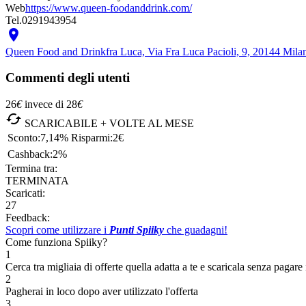
Web
https://www.queen-foodanddrink.com/
Tel.
0291943954

Queen Food and Drink
fra Luca, Via Fra Luca Pacioli, 9, 20144 Mila
Commenti degli utenti
26
€
invece di
28
€

SCARICABILE + VOLTE AL MESE
Sconto:
7,14%
Risparmi:
2€
Cashback:
2%
Termina tra:
TERMINATA
Scaricati:
27
Feedback:
Scopri come utilizzare i
Punti Spiiky
che guadagni!
Come funziona Spiiky?
1
Cerca tra migliaia di offerte quella adatta a te e scaricala senza pagare 
2
Pagherai in loco dopo aver utilizzato l'offerta
3