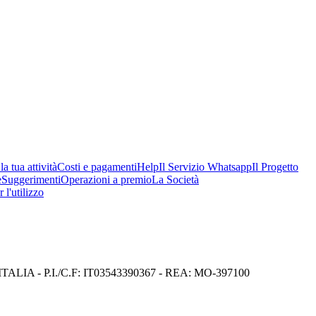
a tua attività
Costi e pagamenti
Help
Il Servizio Whatsapp
Il Progetto
e
Suggerimenti
Operazioni a premio
La Società
 l'utilizzo
I) ITALIA - P.I./C.F: IT03543390367 - REA: MO-397100