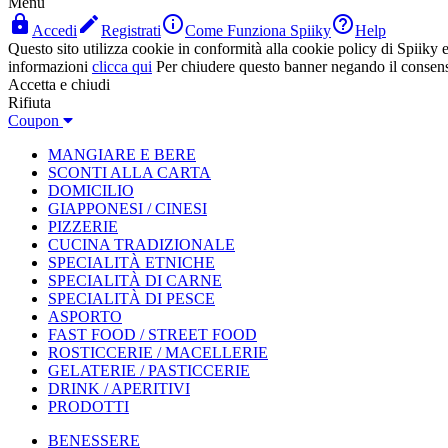
Menù




Accedi
Registrati
Come Funziona Spiiky
Help
Questo sito utilizza cookie in conformità alla cookie policy di Spiiky e 
informazioni
clicca qui
Per chiudere questo banner negando il consen
Accetta e chiudi
Rifiuta
Coupon
MANGIARE E BERE
SCONTI ALLA CARTA
DOMICILIO
GIAPPONESI / CINESI
PIZZERIE
CUCINA TRADIZIONALE
SPECIALITÀ ETNICHE
SPECIALITÀ DI CARNE
SPECIALITÀ DI PESCE
ASPORTO
FAST FOOD / STREET FOOD
ROSTICCERIE / MACELLERIE
GELATERIE / PASTICCERIE
DRINK / APERITIVI
PRODOTTI
BENESSERE