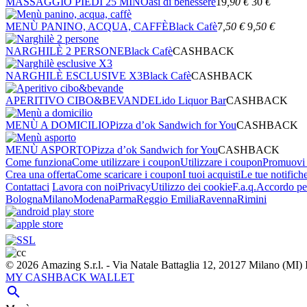
MASSAGGIO PIEDI 25 MIN
Oasi di benessere
19
,90
€
30
€
MENÙ PANINO, ACQUA, CAFFÈ
Black Cafè
7
,50
€
9
,50
€
NARGHILÈ 2 PERSONE
Black Cafè
CASHBACK
NARGHILÈ ESCLUSIVE X3
Black Cafè
CASHBACK
APERITIVO CIBO&BEVANDE
Lido Liquor Bar
CASHBACK
MENÙ A DOMICILIO
Pizza d’ok Sandwich for You
CASHBACK
MENÙ ASPORTO
Pizza d’ok Sandwich for You
CASHBACK
Come funziona
Come utilizzare i coupon
Utilizzare i coupon
Promuovi l
Crea una offerta
Come scaricare i coupon
I tuoi acquisti
Le tue notifich
Contattaci
Lavora con noi
Privacy
Utilizzo dei cookie
F.a.q.
Accordo per
Bologna
Milano
Modena
Parma
Reggio Emilia
Ravenna
Rimini
© 2026 Amazing S.r.l. - Via Natale Battaglia 12, 20127 Milano (M
MY CASHBACK WALLET
