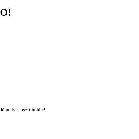
O!
è un bar insostituibile!