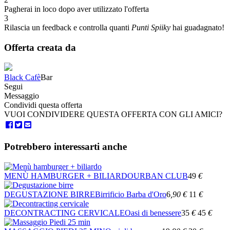
Pagherai in loco dopo aver utilizzato l'offerta
3
Rilascia un feedback e controlla quanti
Punti Spiiky
hai guadagnato!
Offerta creata da
Black Cafè
Bar
Segui
Messaggio
Condividi questa offerta
VUOI CONDIVIDERE QUESTA OFFERTA CON GLI AMICI?
Potrebbero interessarti anche
MENÙ HAMBURGER + BILIARDO
URBAN CLUB
49
€
DEGUSTAZIONE BIRRE
Birrificio Barba d'Oro
6
,90
€
11
€
DECONTRACTING CERVICALE
Oasi di benessere
35
€
45
€