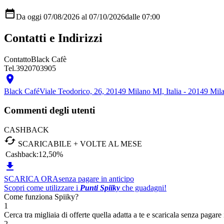

Da oggi 07/08/2026 al 07/10/2026
dalle 07:00
Contatti e Indirizzi
Contatto
Black Cafè
Tel.
3920703905

Black Café
Viale Teodorico, 26, 20149 Milano MI, Italia - 20149 Mil
Commenti degli utenti
CASHBACK

SCARICABILE + VOLTE AL MESE
Cashback:
12,50%

SCARICA ORA
senza pagare in anticipo
Scopri come utilizzare i
Punti Spiiky
che guadagni!
Come funziona Spiiky?
1
Cerca tra migliaia di offerte quella adatta a te e scaricala senza pagare 
2