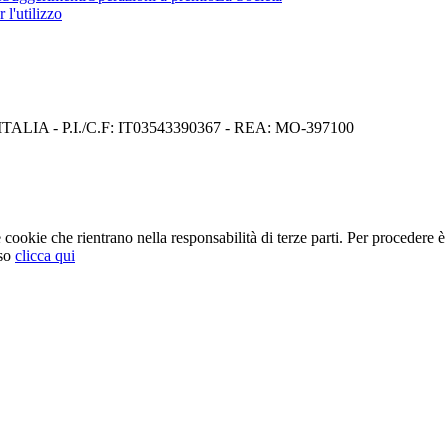
 l'utilizzo
I) ITALIA - P.I./C.F: IT03543390367 - REA: MO-397100
cookie che rientrano nella responsabilità di terze parti. Per procedere è 
so
clicca qui