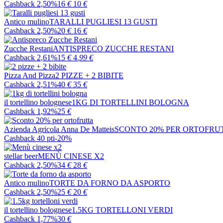
Cashback 2,50%
16
€
10
€
Antico mulino
TARALLI PUGLIESI 13 GUSTI
Cashback 2,50%
20
€
16
€
Zucche Restani
ANTISPRECO ZUCCHE RESTANI
Cashback 2,61%
15
€
4
,99
€
Pizza And Pizza
2 PIZZE + 2 BIBITE
Cashback 2,51%
40
€
35
€
il tortellino bolognese
1KG DI TORTELLINI BOLOGNA
Cashback 1,92%
25
€
Azienda Agricola Anna De Matteis
SCONTO 20% PER ORTOFRU
Cashback 40 pti
-20%
stellar beer
MENÙ CINESE X2
Cashback 2,50%
34
€
28
€
Antico mulino
TORTE DA FORNO DA ASPORTO
Cashback 2,50%
25
€
20
€
il tortellino bolognese
1.5KG TORTELLONI VERDI
Cashback 1,77%
30
€