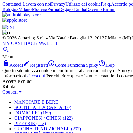
Contattaci
Lavora con noi
Privacy
Utilizzo dei cookie
F.a.q.
Accordo per
Bologna
Milano
Modena
Parma
Reggio Emilia
Ravenna
Rimini
© 2026 Amazing S.r.l. - Via Natale Battaglia 12, 20127 Milano (M
MY CASHBACK WALLET

Menù




Accedi
Registrati
Come Funziona Spiiky
Help
Questo sito utilizza cookie in conformità alla cookie policy di Spiiky e 
informazioni
clicca qui
Per chiudere questo banner negando il consen
Accetta e chiudi
Rifiuta
Coupon
MANGIARE E BERE
SCONTI ALLA CARTA
(80)
DOMICILIO
(169)
GIAPPONESI / CINESI
(122)
PIZZERIE
(113)
CUCINA TRADIZIONALE
(297)