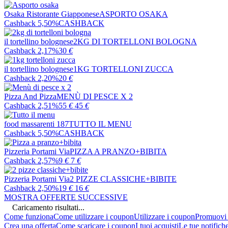
Osaka Ristorante Giapponese
ASPORTO OSAKA
Cashback 5,50%
CASHBACK
il tortellino bolognese
2KG DI TORTELLONI BOLOGNA
Cashback 2,17%
30
€
il tortellino bolognese
1KG TORTELLONI ZUCCA
Cashback 2,20%
20
€
Pizza And Pizza
MENÙ DI PESCE X 2
Cashback 2,51%
55
€
45
€
food massarenti 187
TUTTO IL MENU
Cashback 5,50%
CASHBACK
Pizzeria Portami Via
PIZZA A PRANZO+BIBITA
Cashback 2,57%
9
€
7
€
Pizzeria Portami Via
2 PIZZE CLASSICHE+BIBITE
Cashback 2,50%
19
€
16
€
MOSTRA OFFERTE SUCCESSIVE
Caricamento risultati...
Come funziona
Come utilizzare i coupon
Utilizzare i coupon
Promuovi l
Crea una offerta
Come scaricare i coupon
I tuoi acquisti
Le tue notifich