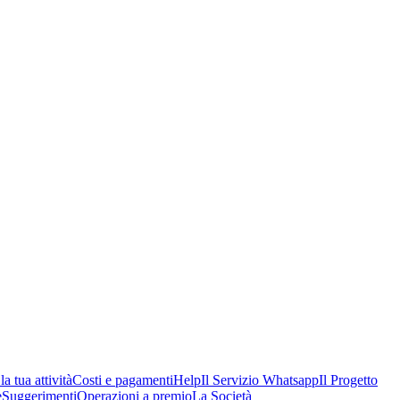
a tua attività
Costi e pagamenti
Help
Il Servizio Whatsapp
Il Progetto
e
Suggerimenti
Operazioni a premio
La Società