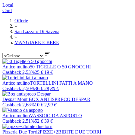
Local
Card
Offerte
»
San Lazzaro Di Savena
»
MANGIARE E BERE

Antico mulino
50 TIGELLE O 50 GNOCCHI
Cashback 2,53%
25
€
19
€
Antico mulino
TORTELLINI FATTI A MANO
Cashback 2,50%
36
€
28
,80
€
Despar Monti
BOX ANTISPRECO DESPAR
Cashback 2,68%
10
€
2
,99
€
Antico mulino
VASSOIO DA ASPORTO
Cashback 2,51%
52
€
39
€
Pizzeria Due Torri
2PIZZE+2BIBITE DUE TORRI