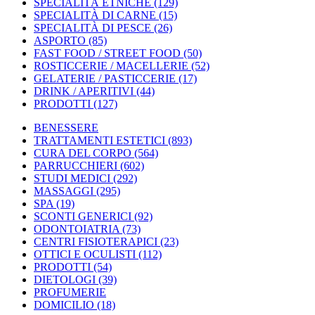
SPECIALITÀ ETNICHE
(129)
SPECIALITÀ DI CARNE
(15)
SPECIALITÀ DI PESCE
(26)
ASPORTO
(85)
FAST FOOD / STREET FOOD
(50)
ROSTICCERIE / MACELLERIE
(52)
GELATERIE / PASTICCERIE
(17)
DRINK / APERITIVI
(44)
PRODOTTI
(127)
BENESSERE
TRATTAMENTI ESTETICI
(893)
CURA DEL CORPO
(564)
PARRUCCHIERI
(602)
STUDI MEDICI
(292)
MASSAGGI
(295)
SPA
(19)
SCONTI GENERICI
(92)
ODONTOIATRIA
(73)
CENTRI FISIOTERAPICI
(23)
OTTICI E OCULISTI
(112)
PRODOTTI
(54)
DIETOLOGI
(39)
PROFUMERIE
DOMICILIO
(18)