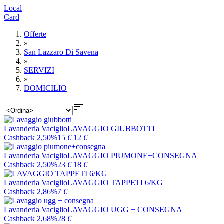
Local
Card
Offerte
»
San Lazzaro Di Savena
»
SERVIZI
»
DOMICILIO

Lavanderia Vaciglio
LAVAGGIO GIUBBOTTI
Cashback 2,50%
15
€
12
€
Lavanderia Vaciglio
LAVAGGIO PIUMONE+CONSEGNA
Cashback 2,50%
23
€
18
€
Lavanderia Vaciglio
LAVAGGIO TAPPETI 6/KG
Cashback 2,86%
7
€
Lavanderia Vaciglio
LAVAGGIO UGG + CONSEGNA
Cashback 2,68%
28
€