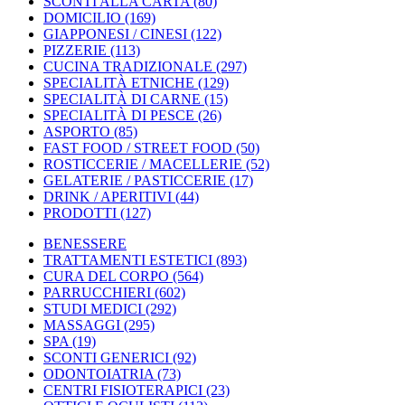
SCONTI ALLA CARTA
(80)
DOMICILIO
(169)
GIAPPONESI / CINESI
(122)
PIZZERIE
(113)
CUCINA TRADIZIONALE
(297)
SPECIALITÀ ETNICHE
(129)
SPECIALITÀ DI CARNE
(15)
SPECIALITÀ DI PESCE
(26)
ASPORTO
(85)
FAST FOOD / STREET FOOD
(50)
ROSTICCERIE / MACELLERIE
(52)
GELATERIE / PASTICCERIE
(17)
DRINK / APERITIVI
(44)
PRODOTTI
(127)
BENESSERE
TRATTAMENTI ESTETICI
(893)
CURA DEL CORPO
(564)
PARRUCCHIERI
(602)
STUDI MEDICI
(292)
MASSAGGI
(295)
SPA
(19)
SCONTI GENERICI
(92)
ODONTOIATRIA
(73)
CENTRI FISIOTERAPICI
(23)