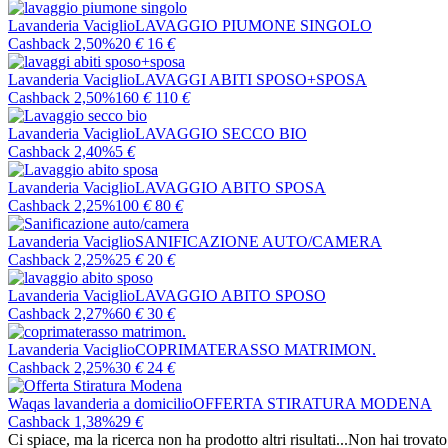
Lavanderia Vaciglio
LAVAGGIO PIUMONE SINGOLO
Cashback 2,50%
20
€
16
€
Lavanderia Vaciglio
LAVAGGI ABITI SPOSO+SPOSA
Cashback 2,50%
160
€
110
€
Lavanderia Vaciglio
LAVAGGIO SECCO BIO
Cashback 2,40%
5
€
Lavanderia Vaciglio
LAVAGGIO ABITO SPOSA
Cashback 2,25%
100
€
80
€
Lavanderia Vaciglio
SANIFICAZIONE AUTO/CAMERA
Cashback 2,25%
25
€
20
€
Lavanderia Vaciglio
LAVAGGIO ABITO SPOSO
Cashback 2,27%
60
€
30
€
Lavanderia Vaciglio
COPRIMATERASSO MATRIMON.
Cashback 2,25%
30
€
24
€
Waqas lavanderia a domicilio
OFFERTA STIRATURA MODENA
Cashback 1,38%
29
€
Ci spiace, ma la ricerca non ha prodotto altri risultati...
Non hai trovato