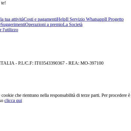
 te!
a tua attività
Costi e pagamenti
Help
Il Servizio Whatsapp
Il Progetto
e
Suggerimenti
Operazioni a premio
La Società
 l'utilizzo
I) ITALIA - P.I./C.F: IT03543390367 - REA: MO-397100
cookie che rientrano nella responsabilità di terze parti. Per procedere è 
so
clicca qui