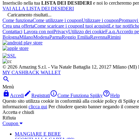
Inseriscilo nella tua
LISTA DEI DESIDERI
e noi lo cercheremo per
VAI ALLA LISTA DEI DESIDERI
Caricamento risultati...
Come funziona
Come utilizzare i coupon
Utilizzare i coupon
Promuovi l
Crea una offerta
Come scaricare i coupon
I tuoi acquisti
Le tue notifich
Contattaci
Lavora con noi
Privacy
Utilizzo dei cookie
F.a.q.
Accordo per
Bologna
Milano
Modena
Parma
Reggio Emilia
Ravenna
Rimini
© 2026 Amazing S.r.l. - Via Natale Battaglia 12, 20127 Milano (M
MY CASHBACK WALLET

Menù




Accedi
Registrati
Come Funziona Spiiky
Help
Questo sito utilizza cookie in conformità alla cookie policy di Spiiky e 
informazioni
clicca qui
Per chiudere questo banner negando il consen
Accetta e chiudi
Rifiuta
Coupon
MANGIARE E BERE