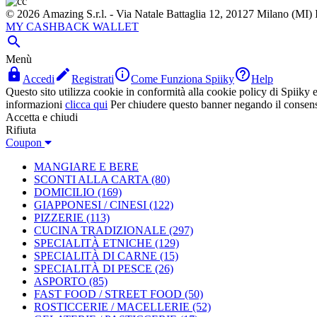
© 2026 Amazing S.r.l. - Via Natale Battaglia 12, 20127 Milano (M
MY CASHBACK WALLET

Menù




Accedi
Registrati
Come Funziona Spiiky
Help
Questo sito utilizza cookie in conformità alla cookie policy di Spiiky e 
informazioni
clicca qui
Per chiudere questo banner negando il consen
Accetta e chiudi
Rifiuta
Coupon
MANGIARE E BERE
SCONTI ALLA CARTA
(80)
DOMICILIO
(169)
GIAPPONESI / CINESI
(122)
PIZZERIE
(113)
CUCINA TRADIZIONALE
(297)
SPECIALITÀ ETNICHE
(129)
SPECIALITÀ DI CARNE
(15)
SPECIALITÀ DI PESCE
(26)
ASPORTO
(85)
FAST FOOD / STREET FOOD
(50)
ROSTICCERIE / MACELLERIE
(52)