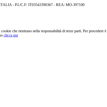
I) ITALIA - P.I./C.F: IT03543390367 - REA: MO-397100
cookie che rientrano nella responsabilità di terze parti. Per procedere è 
so
clicca qui