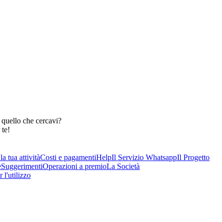
 quello che cercavi?
 te!
a tua attività
Costi e pagamenti
Help
Il Servizio Whatsapp
Il Progetto
e
Suggerimenti
Operazioni a premio
La Società
 l'utilizzo