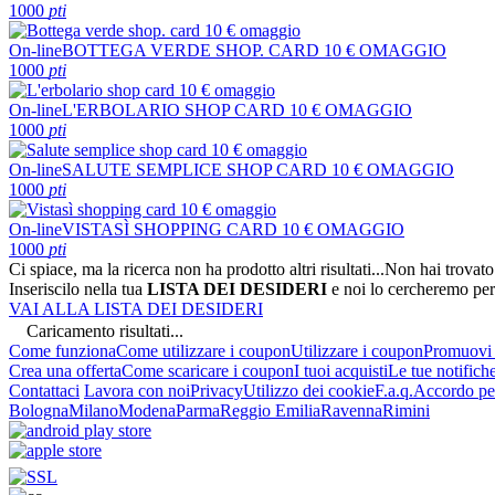
1000
pti
On-line
BOTTEGA VERDE SHOP. CARD 10 € OMAGGIO
1000
pti
On-line
L'ERBOLARIO SHOP CARD 10 € OMAGGIO
1000
pti
On-line
SALUTE SEMPLICE SHOP CARD 10 € OMAGGIO
1000
pti
On-line
VISTASÌ SHOPPING CARD 10 € OMAGGIO
1000
pti
Ci spiace, ma la ricerca non ha prodotto altri risultati...
Non hai trovato
Inseriscilo nella tua
LISTA DEI DESIDERI
e noi lo cercheremo per
VAI ALLA LISTA DEI DESIDERI
Caricamento risultati...
Come funziona
Come utilizzare i coupon
Utilizzare i coupon
Promuovi l
Crea una offerta
Come scaricare i coupon
I tuoi acquisti
Le tue notifich
Contattaci
Lavora con noi
Privacy
Utilizzo dei cookie
F.a.q.
Accordo per
Bologna
Milano
Modena
Parma
Reggio Emilia
Ravenna
Rimini