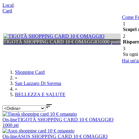
Local
Card
Come Fu
1
Scopri
m
2
TIGOTÀ SHOPPING CARD 10 € OMAGGIO
1000 punti
Rispar
3
Su ogni
Hai un'a
Shopping Card
»
San Lazzaro Di Savena
»
BELLEZZA E SALUTE

On-line
TIGOTÀ SHOPPING CARD 10 € OMAGGIO
1000
pti
On-line
ASOS SHOPPING CARD 10 € OMAGGIO