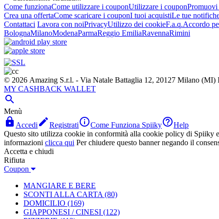
Come funziona
Come utilizzare i coupon
Utilizzare i coupon
Promuovi l
Crea una offerta
Come scaricare i coupon
I tuoi acquisti
Le tue notifich
Contattaci
Lavora con noi
Privacy
Utilizzo dei cookie
F.a.q.
Accordo per
Bologna
Milano
Modena
Parma
Reggio Emilia
Ravenna
Rimini
© 2026 Amazing S.r.l. - Via Natale Battaglia 12, 20127 Milano (M
MY CASHBACK WALLET

Menù




Accedi
Registrati
Come Funziona Spiiky
Help
Questo sito utilizza cookie in conformità alla cookie policy di Spiiky e 
informazioni
clicca qui
Per chiudere questo banner negando il consen
Accetta e chiudi
Rifiuta
Coupon
MANGIARE E BERE
SCONTI ALLA CARTA
(80)
DOMICILIO
(169)
GIAPPONESI / CINESI
(122)