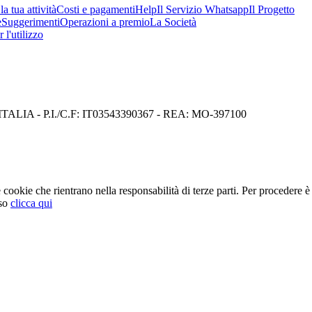
a tua attività
Costi e pagamenti
Help
Il Servizio Whatsapp
Il Progetto
e
Suggerimenti
Operazioni a premio
La Società
 l'utilizzo
I) ITALIA - P.I./C.F: IT03543390367 - REA: MO-397100
cookie che rientrano nella responsabilità di terze parti. Per procedere è 
so
clicca qui