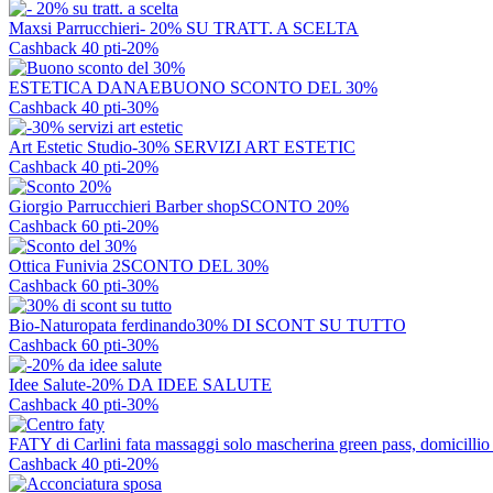
Maxsi Parrucchieri
- 20% SU TRATT. A SCELTA
Cashback 40 pti
-20%
ESTETICA DANAE
BUONO SCONTO DEL 30%
Cashback 40 pti
-30%
Art Estetic Studio
-30% SERVIZI ART ESTETIC
Cashback 40 pti
-20%
Giorgio Parrucchieri Barber shop
SCONTO 20%
Cashback 60 pti
-20%
Ottica Funivia 2
SCONTO DEL 30%
Cashback 60 pti
-30%
Bio-Naturopata ferdinando
30% DI SCONT SU TUTTO
Cashback 60 pti
-30%
Idee Salute
-20% DA IDEE SALUTE
Cashback 40 pti
-30%
FATY di Carlini fata massaggi solo mascherina green pass, domicillio 
Cashback 40 pti
-20%