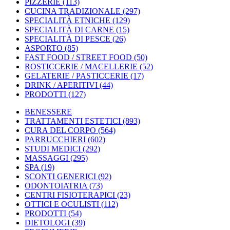
PIZZERIE
(113)
CUCINA TRADIZIONALE
(297)
SPECIALITÀ ETNICHE
(129)
SPECIALITÀ DI CARNE
(15)
SPECIALITÀ DI PESCE
(26)
ASPORTO
(85)
FAST FOOD / STREET FOOD
(50)
ROSTICCERIE / MACELLERIE
(52)
GELATERIE / PASTICCERIE
(17)
DRINK / APERITIVI
(44)
PRODOTTI
(127)
BENESSERE
TRATTAMENTI ESTETICI
(893)
CURA DEL CORPO
(564)
PARRUCCHIERI
(602)
STUDI MEDICI
(292)
MASSAGGI
(295)
SPA
(19)
SCONTI GENERICI
(92)
ODONTOIATRIA
(73)
CENTRI FISIOTERAPICI
(23)
OTTICI E OCULISTI
(112)
PRODOTTI
(54)
DIETOLOGI
(39)