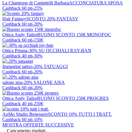
La Chanteuse di Campitelli Barbara
ACCONCIATURA SPOSA
Cashback 60 pti
-25%
Hair Fantasy
SCONTO 20% FANTASY
Cashback 60 pti
-20%
Ottica Andy Tailor
BUONO SCONTO 150€ MONOFOC
Cashback 60 pti
-150€
Ottica Prisma
-30% SU OCCHIALI RAY-BAN
Cashback 40 pti
-30%
Immagine tattoo
-20% TATUAGGI
Cashback 60 pti
-20%
salone aisa
-20% SALONE AISA
Cashback 60 pti
-20%
Ottica Andy Tailor
BUONO SCONTO 250€ PROGRES
Cashback 40 pti
-250€
AnMo Studio Benessere
SCONTO 10% TUTTI I TRATT.
Cashback 60 pti
-10%
MOSTRA OFFERTE SUCCESSIVE
Caricamento risultati...