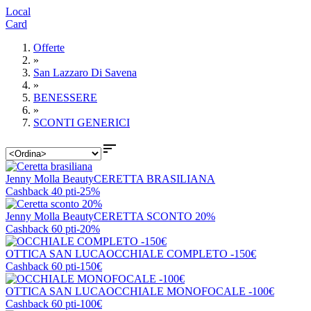
Local
Card
Offerte
»
San Lazzaro Di Savena
»
BENESSERE
»
SCONTI GENERICI

Jenny Molla Beauty
CERETTA BRASILIANA
Cashback 40 pti
-25%
Jenny Molla Beauty
CERETTA SCONTO 20%
Cashback 60 pti
-20%
OTTICA SAN LUCA
OCCHIALE COMPLETO -150€
Cashback 60 pti
-150€
OTTICA SAN LUCA
OCCHIALE MONOFOCALE -100€
Cashback 60 pti
-100€