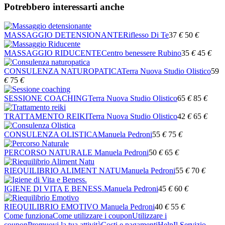
Potrebbero interessarti anche
MASSAGGIO DETENSIONANTE
Riflesso Di Te
37
€
50
€
MASSAGGIO RIDUCENTE
Centro benessere Rubino
35
€
45
€
CONSULENZA NATUROPATICA
Terra Nuova Studio Olistico
59
€
75
€
SESSIONE COACHING
Terra Nuova Studio Olistico
65
€
85
€
TRATTAMENTO REIKI
Terra Nuova Studio Olistico
42
€
65
€
CONSULENZA OLISTICA
Manuela Pedroni
55
€
75
€
PERCORSO NATURALE
Manuela Pedroni
50
€
65
€
RIEQUILIBRIO ALIMENT NATU
Manuela Pedroni
55
€
70
€
IGIENE DI VITA E BENESS.
Manuela Pedroni
45
€
60
€
RIEQUILIBRIO EMOTIVO
Manuela Pedroni
40
€
55
€
Come funziona
Come utilizzare i coupon
Utilizzare i
coupon
Promuovi la tua attività
Costi e pagamenti
Help
Il Servizio