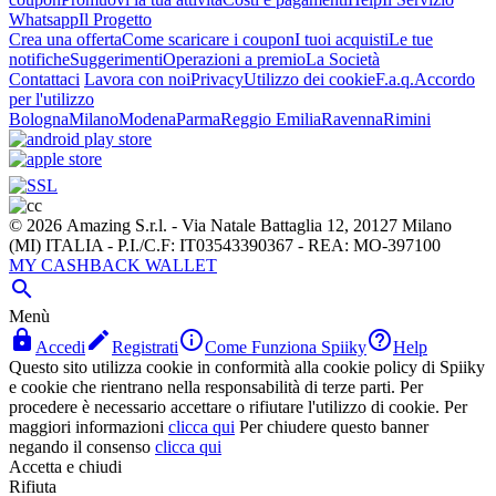
Whatsapp
Il Progetto
Crea una offerta
Come scaricare i coupon
I tuoi acquisti
Le tue
notifiche
Suggerimenti
Operazioni a premio
La Società
Contattaci
Lavora con noi
Privacy
Utilizzo dei cookie
F.a.q.
Accordo
per l'utilizzo
Bologna
Milano
Modena
Parma
Reggio Emilia
Ravenna
Rimini
© 2026 Amazing S.r.l. - Via Natale Battaglia 12, 20127 Milano
(MI) ITALIA - P.I./C.F: IT03543390367 - REA: MO-397100
MY CASHBACK WALLET

Menù




Accedi
Registrati
Come Funziona Spiiky
Help
Questo sito utilizza cookie in conformità alla cookie policy di Spiiky
e cookie che rientrano nella responsabilità di terze parti. Per
procedere è necessario accettare o rifiutare l'utilizzo di cookie. Per
maggiori informazioni
clicca qui
Per chiudere questo banner
negando il consenso
clicca qui
Accetta e chiudi
Rifiuta