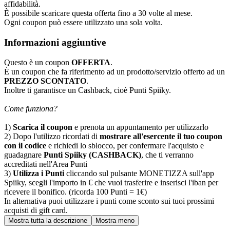
affidabilità.
È possibile scaricare questa offerta fino a 30 volte al mese.
Ogni coupon può essere utilizzato una sola volta.
Informazioni aggiuntive
Questo è un coupon
OFFERTA
.
È un coupon che fa riferimento ad un prodotto/servizio offerto ad un
PREZZO SCONTATO
.
Inoltre ti garantisce un Cashback, cioè Punti Spiiky.
Come funziona?
1)
Scarica il coupon
e prenota un appuntamento per utilizzarlo
2) Dopo l'utilizzo ricordati di
mostrare all'esercente il tuo coupon
con il codice
e richiedi lo sblocco, per confermare l'acquisto e
guadagnare
Punti Spiiky (CASHBACK)
, che ti verranno
accreditati nell'Area Punti
3)
Utilizza i Punti
cliccando sul pulsante MONETIZZA sull'app
Spiiky, scegli l'importo in € che vuoi trasferire e inserisci l'iban per
ricevere il bonifico. (ricorda 100 Punti = 1€)
In alternativa puoi utilizzare i punti come sconto sui tuoi prossimi
acquisti di gift card.