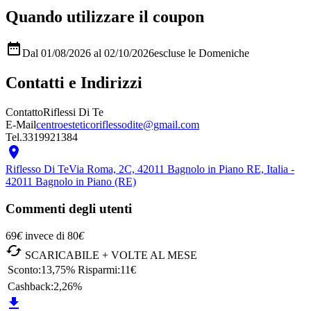
Quando utilizzare il coupon

Dal 01/08/2026 al 02/10/2026
escluse le Domeniche
Contatti e Indirizzi
Contatto
Riflessi Di Te
E-Mail
centroesteticoriflessodite@gmail.com
Tel.
3319921384

Riflesso Di Te
Via Roma, 2C, 42011 Bagnolo in Piano RE, Italia -
42011 Bagnolo in Piano (RE)
Commenti degli utenti
69
€
invece di
80
€

SCARICABILE + VOLTE AL MESE
Sconto:
13,75%
Risparmi:
11€
Cashback:
2,26%
