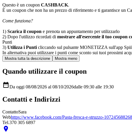
Questo è un coupon
CASHBACK
.
È un coupon che non ha un prezzo di riferimento e ti garantisce un C
Come funziona?
1)
Scarica il coupon
e prenota un appuntamento per utilizzarlo
2) Dopo l'utilizzo ricordati di
mostrare all'esercente il tuo coupon co
Punti
3)
Utilizza i Punti
cliccando sul pulsante MONETIZZA sull'app Spiiky, sc
In alternativa puoi utilizzare i punti come sconto sui tuoi prossimi acqui
Quando utilizzare il coupon

Da oggi 08/08/2026 al 08/10/2026
dalle 09:30
alle 19:30
Contatti e Indirizzi
Contatto
Sara
Web
https://www.facebook.com/Pasta-fresca-e-struzzo-10724568826
Tel.
370 305 6897
