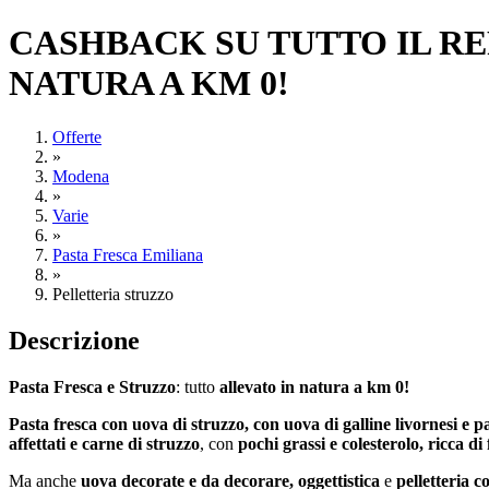
CASHBACK SU TUTTO IL RE
NATURA A KM 0!
Offerte
»
Modena
»
Varie
»
Pasta Fresca Emiliana
»
Pelletteria struzzo
Descrizione
Pasta Fresca e Struzzo
: tutto
allevato in natura a km 0!
Pasta fresca con uova di struzzo, con uova di galline livornesi e p
affettati e carne di struzzo
, con
pochi grassi e colesterolo, ricca di
Ma anche
uova decorate e da decorare, oggettistica
e
pelletteria co