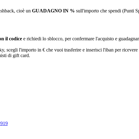
ashback, cioè un
GUADAGNO IN %
sull'importo che spendi (Punti S
n il codice
e richiedi lo sblocco, per confermare l'acquisto e guadagna
egli l'importo in € che vuoi trasferire e inserisci l'iban per ricevere 
sti di gift card.
8919