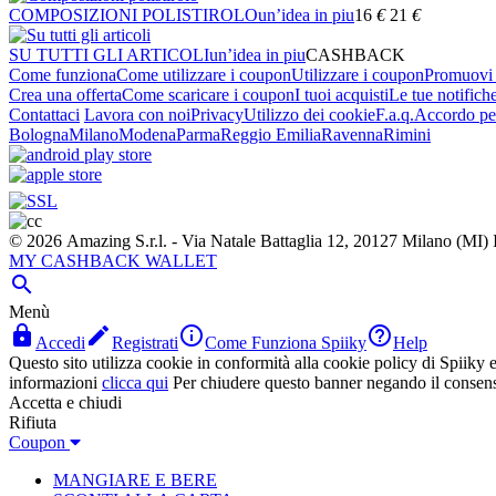
COMPOSIZIONI POLISTIROLO
un’idea in piu
16
€
21
€
SU TUTTI GLI ARTICOLI
un’idea in piu
CASHBACK
Come funziona
Come utilizzare i coupon
Utilizzare i coupon
Promuovi l
Crea una offerta
Come scaricare i coupon
I tuoi acquisti
Le tue notifich
Contattaci
Lavora con noi
Privacy
Utilizzo dei cookie
F.a.q.
Accordo per
Bologna
Milano
Modena
Parma
Reggio Emilia
Ravenna
Rimini
© 2026 Amazing S.r.l. - Via Natale Battaglia 12, 20127 Milano (M
MY CASHBACK WALLET

Menù




Accedi
Registrati
Come Funziona Spiiky
Help
Questo sito utilizza cookie in conformità alla cookie policy di Spiiky e 
informazioni
clicca qui
Per chiudere questo banner negando il consen
Accetta e chiudi
Rifiuta
Coupon
MANGIARE E BERE