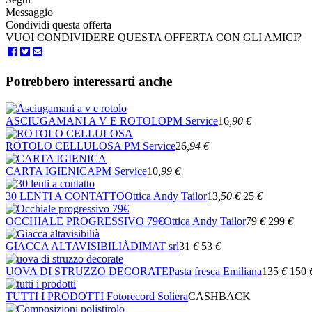
Messaggio
Condividi questa offerta
VUOI CONDIVIDERE QUESTA OFFERTA CON GLI AMICI?
Potrebbero interessarti anche
ASCIUGAMANI A V E ROTOLO
PM Service
16
,90
€
ROTOLO CELLULOSA
PM Service
26
,94
€
CARTA IGIENICA
PM Service
10
,99
€
30 LENTI A CONTATTO
Ottica Andy Tailor
13
,50
€
25
€
OCCHIALE PROGRESSIVO 79€
Ottica Andy Tailor
79
€
299
€
GIACCA ALTAVISIBILIÀ
DIMAT srl
31
€
53
€
UOVA DI STRUZZO DECORATE
Pasta fresca Emiliana
135
€
150
TUTTI I PRODOTTI
Fotorecord Soliera
CASHBACK