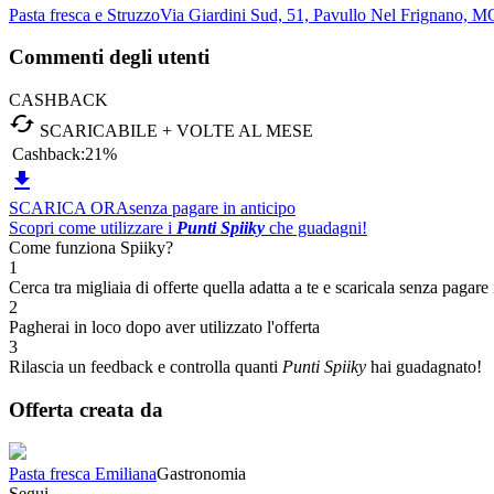
Pasta fresca e Struzzo
Via Giardini Sud, 51, Pavullo Nel Frignano, M
Commenti degli utenti
CASHBACK

SCARICABILE + VOLTE AL MESE
Cashback:
21%

SCARICA ORA
senza pagare in anticipo
Scopri come utilizzare i
Punti Spiiky
che guadagni!
Come funziona Spiiky?
1
Cerca tra migliaia di offerte quella adatta a te e scaricala senza pagare 
2
Pagherai in loco dopo aver utilizzato l'offerta
3
Rilascia un feedback e controlla quanti
Punti Spiiky
hai guadagnato!
Offerta creata da
Pasta fresca Emiliana
Gastronomia
Segui