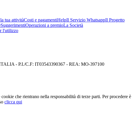
a tua attività
Costi e pagamenti
Help
Il Servizio Whatsapp
Il Progetto
e
Suggerimenti
Operazioni a premio
La Società
 l'utilizzo
I) ITALIA - P.I./C.F: IT03543390367 - REA: MO-397100
cookie che rientrano nella responsabilità di terze parti. Per procedere è 
so
clicca qui