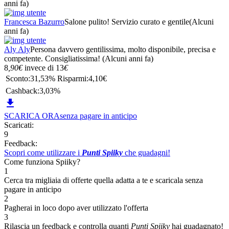
anni fa)
Francesca Bazurro
Salone pulito! Servizio curato e gentile
(Alcuni
anni fa)
Aly Aly
Persona davvero gentilissima, molto disponibile, precisa e
competente. Consigliatissima!
(Alcuni anni fa)
8
,90
€
invece di
13
€
Sconto:
31,53%
Risparmi:
4,10€
Cashback:
3,03%

SCARICA ORA
senza pagare in anticipo
Scaricati:
9
Feedback:
Scopri come utilizzare i
Punti Spiiky
che guadagni!
Come funziona Spiiky?
1
Cerca tra migliaia di offerte quella adatta a te e scaricala senza
pagare in anticipo
2
Pagherai in loco dopo aver utilizzato l'offerta
3
Rilascia un feedback e controlla quanti
Punti Spiiky
hai guadagnato!