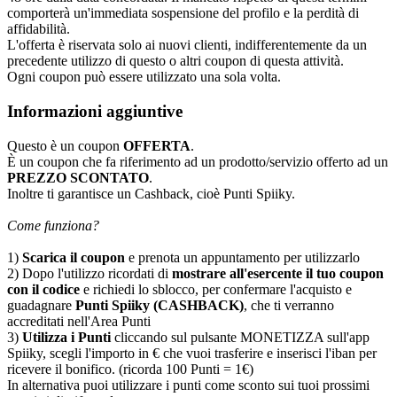
comporterà un'immediata sospensione del profilo e la perdità di
affidabilità.
L'offerta è riservata solo ai nuovi clienti, indifferentemente da un
precedente utilizzo di questo o altri coupon di questa attività.
Ogni coupon può essere utilizzato una sola volta.
Informazioni aggiuntive
Questo è un coupon
OFFERTA
.
È un coupon che fa riferimento ad un prodotto/servizio offerto ad un
PREZZO SCONTATO
.
Inoltre ti garantisce un Cashback, cioè Punti Spiiky.
Come funziona?
1)
Scarica il coupon
e prenota un appuntamento per utilizzarlo
2) Dopo l'utilizzo ricordati di
mostrare all'esercente il tuo coupon
con il codice
e richiedi lo sblocco, per confermare l'acquisto e
guadagnare
Punti Spiiky (CASHBACK)
, che ti verranno
accreditati nell'Area Punti
3)
Utilizza i Punti
cliccando sul pulsante MONETIZZA sull'app
Spiiky, scegli l'importo in € che vuoi trasferire e inserisci l'iban per
ricevere il bonifico. (ricorda 100 Punti = 1€)
In alternativa puoi utilizzare i punti come sconto sui tuoi prossimi