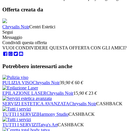
Offerta creata da
Chrysalis Noir
Centri Estetici
Segui
Messaggio
Condividi questa offerta
VUOI CONDIVIDERE QUESTA OFFERTA CON GLI AMICI?
Potrebbero interessarti anche
PULIZIA VISO
Chrysalis Noir
39
,90
€
60
€
EPILAZIONE LASER
Chrysalis Noir
15
,90
€
23
€
SERVIZI ESTETICA AVANZATA
Chrysalis Noir
CASHBACK
TUTTI I SERVIZI
Harmony Studio
CASHBACK
TUTTI I SERVIZI
Tatya's Art
CASHBACK