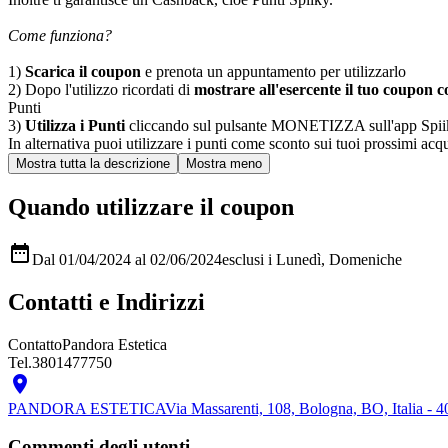
Come funziona?
1)
Scarica il coupon
e prenota un appuntamento per utilizzarlo
2) Dopo l'utilizzo ricordati di
mostrare all'esercente il tuo coupon co
Punti
3)
Utilizza i Punti
cliccando sul pulsante MONETIZZA sull'app Spiiky, sc
In alternativa puoi utilizzare i punti come sconto sui tuoi prossimi acqui
Quando utilizzare il coupon

Dal 01/04/2024 al 02/06/2024
esclusi i Lunedì, Domeniche
Contatti e Indirizzi
Contatto
Pandora Estetica
Tel.
3801477750

PANDORA ESTETICA
Via Massarenti, 108, Bologna, BO, Italia -
Commenti degli utenti