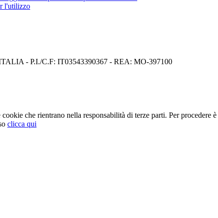
 l'utilizzo
I) ITALIA - P.I./C.F: IT03543390367 - REA: MO-397100
cookie che rientrano nella responsabilità di terze parti. Per procedere è 
so
clicca qui