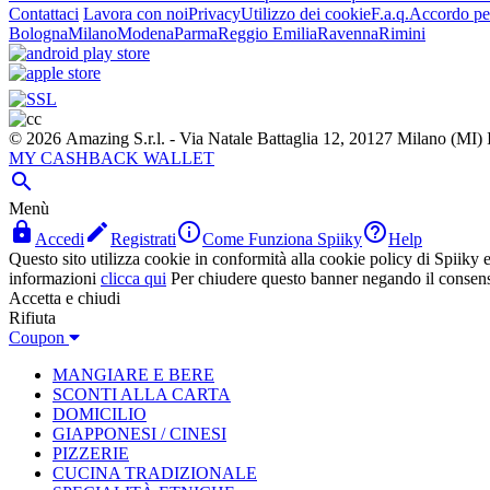
Contattaci
Lavora con noi
Privacy
Utilizzo dei cookie
F.a.q.
Accordo per
Bologna
Milano
Modena
Parma
Reggio Emilia
Ravenna
Rimini
© 2026 Amazing S.r.l. - Via Natale Battaglia 12, 20127 Milano (M
MY CASHBACK WALLET

Menù




Accedi
Registrati
Come Funziona Spiiky
Help
Questo sito utilizza cookie in conformità alla cookie policy di Spiiky e 
informazioni
clicca qui
Per chiudere questo banner negando il consen
Accetta e chiudi
Rifiuta
Coupon
MANGIARE E BERE
SCONTI ALLA CARTA
DOMICILIO
GIAPPONESI / CINESI
PIZZERIE
CUCINA TRADIZIONALE