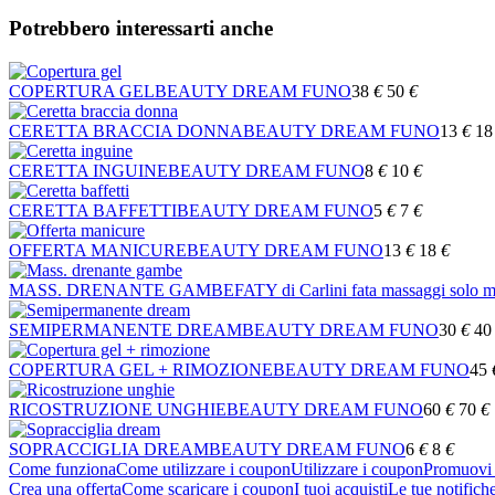
Potrebbero interessarti anche
COPERTURA GEL
BEAUTY DREAM FUNO
38
€
50
€
CERETTA BRACCIA DONNA
BEAUTY DREAM FUNO
13
€
18
CERETTA INGUINE
BEAUTY DREAM FUNO
8
€
10
€
CERETTA BAFFETTI
BEAUTY DREAM FUNO
5
€
7
€
OFFERTA MANICURE
BEAUTY DREAM FUNO
13
€
18
€
MASS. DRENANTE GAMBE
FATY di Carlini fata massaggi solo ma
SEMIPERMANENTE DREAM
BEAUTY DREAM FUNO
30
€
40
COPERTURA GEL + RIMOZIONE
BEAUTY DREAM FUNO
45
RICOSTRUZIONE UNGHIE
BEAUTY DREAM FUNO
60
€
70
€
SOPRACCIGLIA DREAM
BEAUTY DREAM FUNO
6
€
8
€
Come funziona
Come utilizzare i coupon
Utilizzare i coupon
Promuovi l
Crea una offerta
Come scaricare i coupon
I tuoi acquisti
Le tue notifich