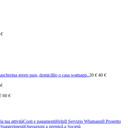
€
scherina green pass, domicillio o casa wattsapp..
20
€
40
€
€
€
60
€
a tua attività
Costi e pagamenti
Help
Il Servizio Whatsapp
Il Progetto
e
Suggerimenti
Operazioni a premio
La Società