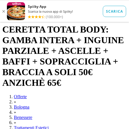
CERETTA TOTAL BODY:
GAMBA INTERA + INGUINE
PARZIALE + ASCELLE +
BAFFI + SOPRACCIGLIA +
BRACCIA A SOLI 50€
ANZICHÈ 65€
Offerte
»
Bologna
»
Benessere
»
Trattamenti Estetici