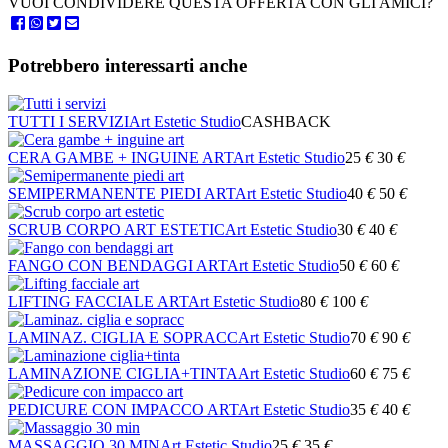
VUOI CONDIVIDERE QUESTA OFFERTA CON GLI AMICI?
Potrebbero interessarti anche
TUTTI I SERVIZI
Art Estetic Studio
CASHBACK
CERA GAMBE + INGUINE ART
Art Estetic Studio
25
€
30
€
SEMIPERMANENTE PIEDI ART
Art Estetic Studio
40
€
50
€
SCRUB CORPO ART ESTETIC
Art Estetic Studio
30
€
40
€
FANGO CON BENDAGGI ART
Art Estetic Studio
50
€
60
€
LIFTING FACCIALE ART
Art Estetic Studio
80
€
100
€
LAMINAZ. CIGLIA E SOPRACC
Art Estetic Studio
70
€
90
€
LAMINAZIONE CIGLIA+TINTA
Art Estetic Studio
60
€
75
€
PEDICURE CON IMPACCO ART
Art Estetic Studio
35
€
40
€
MASSAGGIO 30 MIN
Art Estetic Studio
25
€
35
€