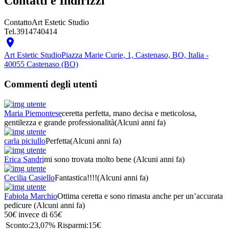
Contatti e Indirizzi
Contatto
Art Estetic Studio
Tel.
3914740414

Art Estetic Studio
Piazza Marie Curie, 1, Castenaso, BO, Italia -
40055 Castenaso (BO)
Commenti degli utenti
Maria Piemontese
ceretta perfetta, mano decisa e meticolosa,
gentilezza e grande professionalità
(Alcuni anni fa)
carla piciullo
Perfetta
(Alcuni anni fa)
Erica Sandri
mi sono trovata molto bene
(Alcuni anni fa)
Cecilia Casiello
Fantastica!!!!
(Alcuni anni fa)
Fabiola Marchio
Ottima ceretta e sono rimasta anche per un’accurata
pedicure
(Alcuni anni fa)
50
€
invece di
65
€
Sconto:
23,07%
Risparmi:
15€