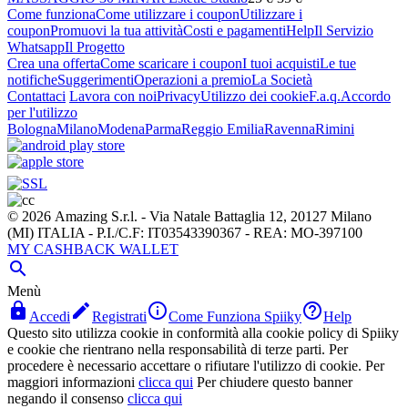
Come funziona
Come utilizzare i coupon
Utilizzare i
coupon
Promuovi la tua attività
Costi e pagamenti
Help
Il Servizio
Whatsapp
Il Progetto
Crea una offerta
Come scaricare i coupon
I tuoi acquisti
Le tue
notifiche
Suggerimenti
Operazioni a premio
La Società
Contattaci
Lavora con noi
Privacy
Utilizzo dei cookie
F.a.q.
Accordo
per l'utilizzo
Bologna
Milano
Modena
Parma
Reggio Emilia
Ravenna
Rimini
© 2026 Amazing S.r.l. - Via Natale Battaglia 12, 20127 Milano
(MI) ITALIA - P.I./C.F: IT03543390367 - REA: MO-397100
MY CASHBACK WALLET

Menù




Accedi
Registrati
Come Funziona Spiiky
Help
Questo sito utilizza cookie in conformità alla cookie policy di Spiiky
e cookie che rientrano nella responsabilità di terze parti. Per
procedere è necessario accettare o rifiutare l'utilizzo di cookie. Per
maggiori informazioni
clicca qui
Per chiudere questo banner
negando il consenso
clicca qui