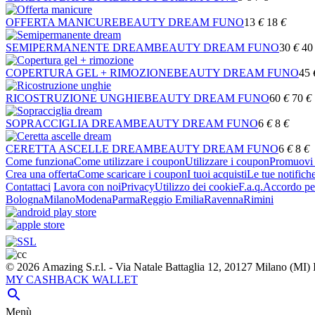
OFFERTA MANICURE
BEAUTY DREAM FUNO
13
€
18
€
SEMIPERMANENTE DREAM
BEAUTY DREAM FUNO
30
€
40
COPERTURA GEL + RIMOZIONE
BEAUTY DREAM FUNO
45
RICOSTRUZIONE UNGHIE
BEAUTY DREAM FUNO
60
€
70
€
SOPRACCIGLIA DREAM
BEAUTY DREAM FUNO
6
€
8
€
CERETTA ASCELLE DREAM
BEAUTY DREAM FUNO
6
€
8
€
Come funziona
Come utilizzare i coupon
Utilizzare i coupon
Promuovi l
Crea una offerta
Come scaricare i coupon
I tuoi acquisti
Le tue notifich
Contattaci
Lavora con noi
Privacy
Utilizzo dei cookie
F.a.q.
Accordo per
Bologna
Milano
Modena
Parma
Reggio Emilia
Ravenna
Rimini
© 2026 Amazing S.r.l. - Via Natale Battaglia 12, 20127 Milano (M
MY CASHBACK WALLET

Menù