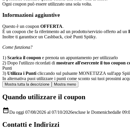
Ogni coupon può essere utilizzato una sola volta.
Informazioni aggiuntive
Questo è un coupon
OFFERTA
.
È un coupon che fa riferimento ad un prodotto/servizio offerto ad un
Inoltre ti garantisce un Cashback, cioè Punti Spiiky.
Come funziona?
1)
Scarica il coupon
e prenota un appuntamento per utilizzarlo
2) Dopo l'utilizzo ricordati di
mostrare all'esercente il tuo coupon co
Punti
3)
Utilizza i Punti
cliccando sul pulsante MONETIZZA sull'app Spiiky, sc
In alternativa puoi utilizzare i punti come sconto sui tuoi prossimi acqui
Quando utilizzare il coupon

Da oggi 07/08/2026 al 07/10/2026
escluse le Domeniche
dalle 09:
Contatti e Indirizzi