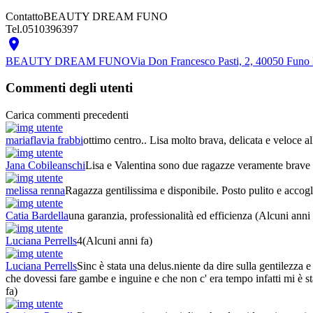
Contatto
BEAUTY DREAM FUNO
Tel.
0510396397

BEAUTY DREAM FUNO
Via Don Francesco Pasti, 2, 40050 Funo 
Commenti degli utenti
Carica commenti precedenti
mariaflavia frabbi
ottimo centro.. Lisa molto brava, delicata e veloce a
Jana Cobileanschi
Lisa e Valentina sono due ragazze veramente brave e
melissa renna
Ragazza gentilissima e disponibile. Posto pulito e accog
Catia Bardella
una garanzia, professionalità ed efficienza
(Alcuni anni 
Luciana Perrells
4
(Alcuni anni fa)
Luciana Perrells
Sinc è stata una delus.niente da dire sulla gentilezza 
che dovessi fare gambe e inguine e che non c' era tempo infatti mi è st
fa)