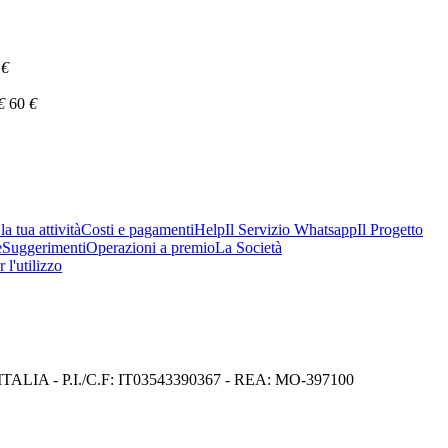
€
€
60
€
a tua attività
Costi e pagamenti
Help
Il Servizio Whatsapp
Il Progetto
e
Suggerimenti
Operazioni a premio
La Società
 l'utilizzo
I) ITALIA - P.I./C.F: IT03543390367 - REA: MO-397100