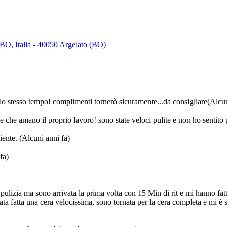
BO, Italia - 40050 Argelato (BO)
llo stesso tempo! complimenti tornerò sicuramente...da consigliare
(Alcun
 che amano il proprio lavoro! sono state veloci pulite e non ho sentito 
liente.
(Alcuni anni fa)
fa)
e pulizia ma sono arrivata la prima volta con 15 Min di rit e mi hanno fa
ata fatta una cera velocissima, sono tornata per la cera completa e mi è