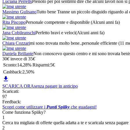
Luciana Perrells
Prenoto per poi sentirmi dire che alcuni lavori non si
Massimo Gulisano
Tutto bene Tranne un piccolo disguido riguardo al
Rita Piscopo
Personale competente e disponibile
(Alcuni anni fa)
Jana Cobileanschi
Perfetto bravi e veloci
(Alcuni anni fa)
Chiara Cozzari
mi sono trovata molto bene..personale efficiente
(11 me
Daniela Brillante
Non conoscevo questo centro e mi sono trovata beniss
30
€
invece di
35
€
Sconto:
14,28%
Risparmi:
5€
Cashback:
2,50%

SCARICA ORA
senza pagare in anticipo
Scaricati:
97
Feedback:
Scopri come utilizzare i
Punti Spiiky
che guadagni!
Come funziona Spiiky?
1
Cerca tra migliaia di offerte quella adatta a te e scaricala senza pagare 
2