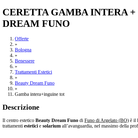
CERETTA GAMBA INTERA + I
DREAM FUNO
Offerte
»
Bologna
»
Benessere
»
Trattamenti Estetici
»
Beauty Dream Funo
»
Gamba intera+inguine tot
Descrizione
Il centro estetico
Beauty Dream Funo
di
Funo di Argelato (BO)
è il
trattamenti
estetici
e
solarium
all’avanguardia, nel massimo della prof