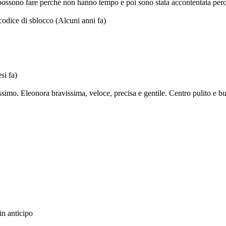
 possono fare perché non hanno tempo e poi sono stata accontentata perch
 codice di sblocco
(Alcuni anni fa)
si fa)
imo. Eleonora bravissima, veloce, precisa e gentile. Centro pulito e buo
in anticipo