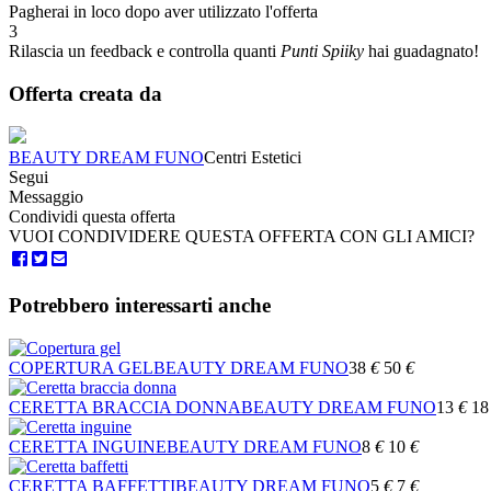
Pagherai in loco dopo aver utilizzato l'offerta
3
Rilascia un feedback e controlla quanti
Punti Spiiky
hai guadagnato!
Offerta creata da
BEAUTY DREAM FUNO
Centri Estetici
Segui
Messaggio
Condividi questa offerta
VUOI CONDIVIDERE QUESTA OFFERTA CON GLI AMICI?
Potrebbero interessarti anche
COPERTURA GEL
BEAUTY DREAM FUNO
38
€
50
€
CERETTA BRACCIA DONNA
BEAUTY DREAM FUNO
13
€
18
CERETTA INGUINE
BEAUTY DREAM FUNO
8
€
10
€
CERETTA BAFFETTI
BEAUTY DREAM FUNO
5
€
7
€