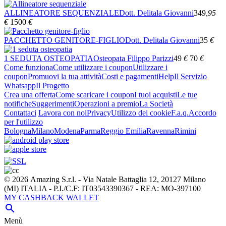
ALLINEATORE SEQUENZIALE
Dott. Delitala Giovanni
349
,95
€
1500
€
PACCHETTO GENITORE-FIGLIO
Dott. Delitala Giovanni
35
€
1 SEDUTA OSTEOPATIA
Osteopata Filippo Parizzi
49
€
70
€
Come funziona
Come utilizzare i coupon
Utilizzare i
coupon
Promuovi la tua attività
Costi e pagamenti
Help
Il Servizio
Whatsapp
Il Progetto
Crea una offerta
Come scaricare i coupon
I tuoi acquisti
Le tue
notifiche
Suggerimenti
Operazioni a premio
La Società
Contattaci
Lavora con noi
Privacy
Utilizzo dei cookie
F.a.q.
Accordo
per l'utilizzo
Bologna
Milano
Modena
Parma
Reggio Emilia
Ravenna
Rimini
© 2026 Amazing S.r.l. - Via Natale Battaglia 12, 20127 Milano
(MI) ITALIA - P.I./C.F: IT03543390367 - REA: MO-397100
MY CASHBACK WALLET

Menù