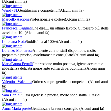
(Alcuni anni fa)
Wendy N.
Gentilissimi e competenti!
(Alcuni anni fa)
Marcello Ascione
Professionale e cortese
(Alcuni anni fa)
Francesca Caggiati
Che dire.... un ottimo lavoro. Ci fossero più stelle
avrei dato 10!
(Alcuni anni fa)
Loredana Noto
Soddisfatta al 100%
(Alcuni anni fa)
Lorenzo Montarese
Ambiente curato, staff disponibile, molto
preparato e preciso, assolutamente consigliato!
(Alcuni anni fa)
MariaBruna Ferrulli
Impressione molto positiva, igiene accurata e
abbastanza delicata nonostante soffra di parodontite...
(Alcuni anni
fa)
Valentina Valentina
Ottimo sempre gentile e competente
(Alcuni anni
fa)
Sara Barile
Pulizia rigorosa e precisa, molto soddisfatta. Grazie!
(Alcuni anni fa)
Anna Maria preste
Gentilezza e bravura consiglio
(Alcuni anni fa)