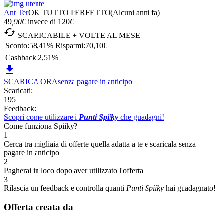
Ant Ter
OK TUTTO PERFETTO
(Alcuni anni fa)
49
,90
€
invece di
120
€

SCARICABILE + VOLTE AL MESE
Sconto:
58,41%
Risparmi:
70,10€
Cashback:
2,51%

SCARICA ORA
senza pagare in anticipo
Scaricati:
195
Feedback:
Scopri come utilizzare i
Punti Spiiky
che guadagni!
Come funziona Spiiky?
1
Cerca tra migliaia di offerte quella adatta a te e scaricala senza
pagare in anticipo
2
Pagherai in loco dopo aver utilizzato l'offerta
3
Rilascia un feedback e controlla quanti
Punti Spiiky
hai guadagnato!
Offerta creata da