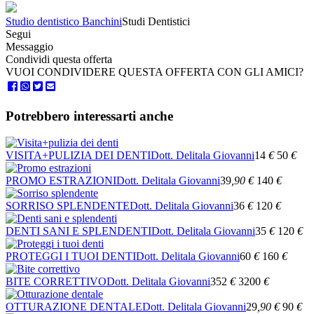
Studio dentistico Banchini
Studi Dentistici
Segui
Messaggio
Condividi questa offerta
VUOI CONDIVIDERE QUESTA OFFERTA CON GLI AMICI?
Potrebbero interessarti anche
VISITA+PULIZIA DEI DENTI
Dott. Delitala Giovanni
14
€
50
€
PROMO ESTRAZIONI
Dott. Delitala Giovanni
39
,90
€
140
€
SORRISO SPLENDENTE
Dott. Delitala Giovanni
36
€
120
€
DENTI SANI E SPLENDENTI
Dott. Delitala Giovanni
35
€
120
€
PROTEGGI I TUOI DENTI
Dott. Delitala Giovanni
60
€
160
€
BITE CORRETTIVO
Dott. Delitala Giovanni
352
€
3200
€
OTTURAZIONE DENTALE
Dott. Delitala Giovanni
29
,90
€
90
€