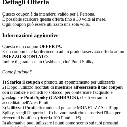
Dettagli Offerta
Questo coupon è da intendersi valido per 1 Persona.
È possibile scaricare questa offerta fino a 30 volte al mese.
Ogni coupon può essere utilizzato una sola volta.
Informazioni aggiuntive
Questo è un coupon
OFFERTA
.
È un coupon che fa riferimento ad un prodotto/servizio offerto ad un
PREZZO SCONTATO
.
Inoltre ti garantisce un Cashback, cioè Punti Spiiky.
Come funziona?
1)
Scarica il coupon
e prenota un appuntamento per utilizzarlo
2) Dopo l'utilizzo ricordati di
mostrare all'esercente il tuo coupon
con il codice
e richiedi lo sblocco, per confermare l'acquisto e
guadagnare
Punti Spiiky (CASHBACK)
, che ti verranno
accreditati nell'Area Punti
3)
Utilizza i Punti
cliccando sul pulsante MONETIZZA sull'app
Spiiky, scegli l'importo in € che vuoi trasferire e inserisci l'iban per
ricevere il bonifico. (ricorda 100 Punti = 1€)
In alternativa puoi utilizzare i punti come sconto sui tuoi prossimi