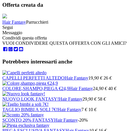
Offerta creata da
Hair Fantasy
Parrucchieri
Segui
Messaggio
Condividi questa offerta
VUOI CONDIVIDERE QUESTA OFFERTA CON GLI AMICI?
Potrebbero interessarti anche
CAPELLI PERFETTI ALTEDO
Hair Fantasy
19
,90
€
26
€
COLORE,SHAMPO,PIEGA €24,9
Hair Fantasy
24
,90
€
40
€
NUOVO LOOK FANTASY!
Hair Fantasy
29
,90
€
58
€
TAGLIO BIMBI A SOLI 7€!
Hair Fantasy
7
€
10
€
SCONTO 20% FANTASY
Hair Fantasy
-20%
PIEGA ESCLUSIVA FANTASY
Hair Fantasy
10
€
16
€