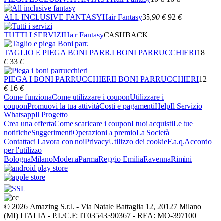
ALL INCLUSIVE FANTASY
Hair Fantasy
35
,90
€
92
€
TUTTI I SERVIZI
Hair Fantasy
CASHBACK
TAGLIO E PIEGA BONI PARR.
I BONI PARRUCCHIERI
18
€
33
€
PIEGA I BONI PARRUCCHIERI
I BONI PARRUCCHIERI
12
€
16
€
Come funziona
Come utilizzare i coupon
Utilizzare i
coupon
Promuovi la tua attività
Costi e pagamenti
Help
Il Servizio
Whatsapp
Il Progetto
Crea una offerta
Come scaricare i coupon
I tuoi acquisti
Le tue
notifiche
Suggerimenti
Operazioni a premio
La Società
Contattaci
Lavora con noi
Privacy
Utilizzo dei cookie
F.a.q.
Accordo
per l'utilizzo
Bologna
Milano
Modena
Parma
Reggio Emilia
Ravenna
Rimini
© 2026 Amazing S.r.l. - Via Natale Battaglia 12, 20127 Milano
(MI) ITALIA - P.I./C.F: IT03543390367 - REA: MO-397100