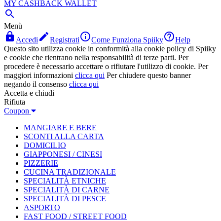
MY CASHBACK WALLET

Menù




Accedi
Registrati
Come Funziona Spiiky
Help
Questo sito utilizza cookie in conformità alla cookie policy di Spiiky
e cookie che rientrano nella responsabilità di terze parti. Per
procedere è necessario accettare o rifiutare l'utilizzo di cookie. Per
maggiori informazioni
clicca qui
Per chiudere questo banner
negando il consenso
clicca qui
Accetta e chiudi
Rifiuta
Coupon
MANGIARE E BERE
SCONTI ALLA CARTA
DOMICILIO
GIAPPONESI / CINESI
PIZZERIE
CUCINA TRADIZIONALE
SPECIALITÀ ETNICHE
SPECIALITÀ DI CARNE
SPECIALITÀ DI PESCE
ASPORTO
FAST FOOD / STREET FOOD