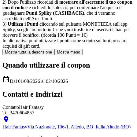
2) Dopo l'utilizzo ricordati di
mostrare all'esercente il tuo coupon
con il codice
e richiedi lo sblocco, per confermare l'acquisto e
guadagnare
Punti Spiiky (CASHBACK)
, che ti verranno
accreditati nell'Area Punti
3)
Utilizza i Punti
cliccando sul pulsante MONETIZZA sull'app
Spiiky, scegli l'importo in € che vuoi trasferire e inserisci l'iban per
ricevere il bonifico. (ricorda 100 Punti = 1€)
In alternativa puoi utilizzare i punti come sconto sui tuoi prossimi
acquisti di gift card.
Quando utilizzare il coupon

Dal 01/08/2026 al 02/10/2026
Contatti e Indirizzi
Contatto
Hair Fantasy
Tel.
3470604857

Hair Fantasy
Via Nazionale, 106-1, Altedo, BO, Italia Altedo (BO)