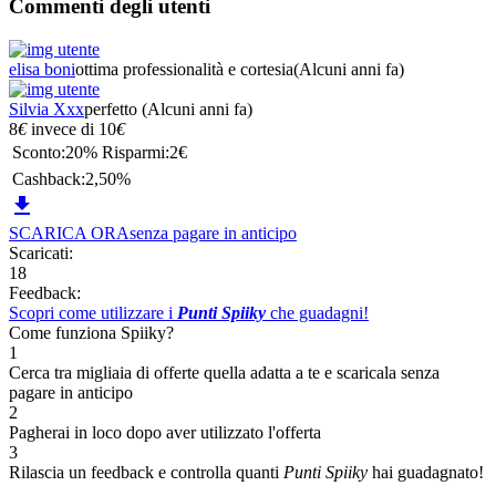
Commenti degli utenti
elisa boni
ottima professionalità e cortesia
(Alcuni anni fa)
Silvia Xxx
perfetto
(Alcuni anni fa)
8
€
invece di
10
€
Sconto:
20%
Risparmi:
2€
Cashback:
2,50%

SCARICA ORA
senza pagare in anticipo
Scaricati:
18
Feedback:
Scopri come utilizzare i
Punti Spiiky
che guadagni!
Come funziona Spiiky?
1
Cerca tra migliaia di offerte quella adatta a te e scaricala senza
pagare in anticipo
2
Pagherai in loco dopo aver utilizzato l'offerta
3
Rilascia un feedback e controlla quanti
Punti Spiiky
hai guadagnato!