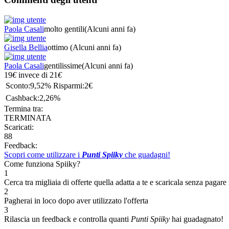
Paola Casali
molto gentili
(Alcuni anni fa)
Gisella Bellia
ottimo
(Alcuni anni fa)
Paola Casali
gentilissime
(Alcuni anni fa)
19
€
invece di
21
€
Sconto:
9,52%
Risparmi:
2€
Cashback:
2,26%
Termina tra:
TERMINATA
Scaricati:
88
Feedback:
Scopri come utilizzare i
Punti Spiiky
che guadagni!
Come funziona Spiiky?
1
Cerca tra migliaia di offerte quella adatta a te e scaricala senza pagare 
2
Pagherai in loco dopo aver utilizzato l'offerta
3
Rilascia un feedback e controlla quanti
Punti Spiiky
hai guadagnato!