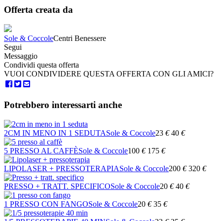
Offerta creata da
Sole & Coccole
Centri Benessere
Segui
Messaggio
Condividi questa offerta
VUOI CONDIVIDERE QUESTA OFFERTA CON GLI AMICI?
Potrebbero interessarti anche
2CM IN MENO IN 1 SEDUTA
Sole & Coccole
23
€
40
€
5 PRESSO AL CAFFÈ
Sole & Coccole
100
€
175
€
LIPOLASER + PRESSOTERAPIA
Sole & Coccole
200
€
320
€
PRESSO + TRATT. SPECIFICO
Sole & Coccole
20
€
40
€
1 PRESSO CON FANGO
Sole & Coccole
20
€
35
€