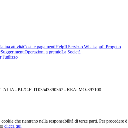
a tua attività
Costi e pagamenti
Help
Il Servizio Whatsapp
Il Progetto
e
Suggerimenti
Operazioni a premio
La Società
 l'utilizzo
I) ITALIA - P.I./C.F: IT03543390367 - REA: MO-397100
cookie che rientrano nella responsabilità di terze parti. Per procedere è 
so
clicca qui