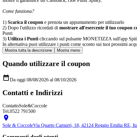
Inoltre ti garantisce un Cashback, cioè Punti Spiiky.
Come funziona?
1)
Scarica il coupon
e prenota un appuntamento per utilizzarlo
2) Dopo l'utilizzo ricordati di
mostrare all'esercente il tuo coupon co
Punti
3)
Utilizza i Punti
cliccando sul pulsante MONETIZZA sull'app Spiiky, sc
In alternativa puoi utilizzare i punti come sconto sui tuoi prossimi acqui
Quando utilizzare il coupon

Da oggi 08/08/2026 al 08/10/2026
Contatti e Indirizzi
Contatto
Sole&Coccole
Tel.
0522 791500

Sole & Coccole
Via Quarto Camurri, 18, 42124 Reggio Emilia RE, Ita
Commenti degli utenti