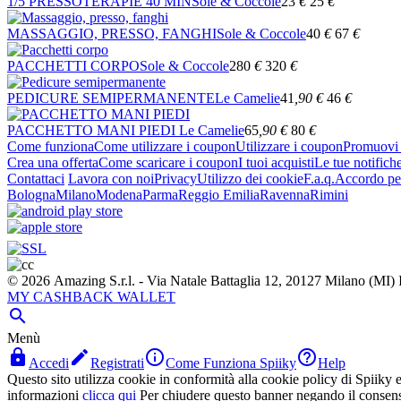
1/5 PRESSOTERAPIE 40 MIN
Sole & Coccole
23
€
25
€
MASSAGGIO, PRESSO, FANGHI
Sole & Coccole
40
€
67
€
PACCHETTI CORPO
Sole & Coccole
280
€
320
€
PEDICURE SEMIPERMANENTE
Le Camelie
41
,90
€
46
€
PACCHETTO MANI PIEDI
Le Camelie
65
,90
€
80
€
Come funziona
Come utilizzare i coupon
Utilizzare i coupon
Promuovi l
Crea una offerta
Come scaricare i coupon
I tuoi acquisti
Le tue notifich
Contattaci
Lavora con noi
Privacy
Utilizzo dei cookie
F.a.q.
Accordo per
Bologna
Milano
Modena
Parma
Reggio Emilia
Ravenna
Rimini
© 2026 Amazing S.r.l. - Via Natale Battaglia 12, 20127 Milano (M
MY CASHBACK WALLET

Menù




Accedi
Registrati
Come Funziona Spiiky
Help
Questo sito utilizza cookie in conformità alla cookie policy di Spiiky e 
informazioni
clicca qui
Per chiudere questo banner negando il consen