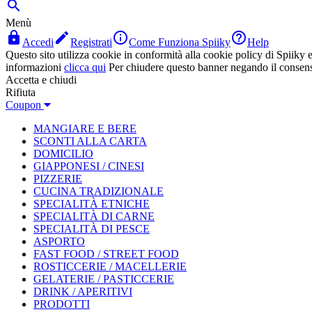

Menù




Accedi
Registrati
Come Funziona Spiiky
Help
Questo sito utilizza cookie in conformità alla cookie policy di Spiiky e 
informazioni
clicca qui
Per chiudere questo banner negando il consen
Accetta e chiudi
Rifiuta
Coupon
MANGIARE E BERE
SCONTI ALLA CARTA
DOMICILIO
GIAPPONESI / CINESI
PIZZERIE
CUCINA TRADIZIONALE
SPECIALITÀ ETNICHE
SPECIALITÀ DI CARNE
SPECIALITÀ DI PESCE
ASPORTO
FAST FOOD / STREET FOOD
ROSTICCERIE / MACELLERIE
GELATERIE / PASTICCERIE
DRINK / APERITIVI
PRODOTTI