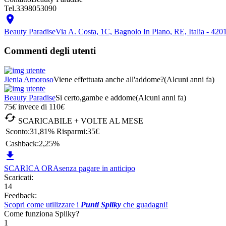
Tel.
3398053090

Beauty Paradise
Via A. Costa, 1C, Bagnolo In Piano, RE, Italia - 42
Commenti degli utenti
Jlenia Amoroso
Viene effettuata anche all'addome?
(Alcuni anni fa)
Beauty Paradise
Si certo,gambe e addome
(Alcuni anni fa)
75
€
invece di
110
€

SCARICABILE + VOLTE AL MESE
Sconto:
31,81%
Risparmi:
35€
Cashback:
2,25%

SCARICA ORA
senza pagare in anticipo
Scaricati:
14
Feedback:
Scopri come utilizzare i
Punti Spiiky
che guadagni!
Come funziona Spiiky?
1