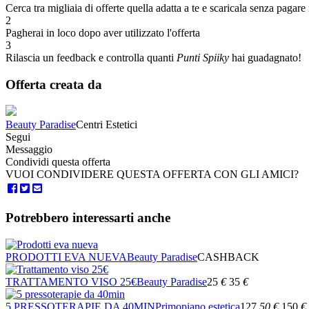
Cerca tra migliaia di offerte quella adatta a te e scaricala senza pagare 
2
Pagherai in loco dopo aver utilizzato l'offerta
3
Rilascia un feedback e controlla quanti
Punti Spiiky
hai guadagnato!
Offerta creata da
Beauty Paradise
Centri Estetici
Segui
Messaggio
Condividi questa offerta
VUOI CONDIVIDERE QUESTA OFFERTA CON GLI AMICI?
Potrebbero interessarti anche
PRODOTTI EVA NUEVA
Beauty Paradise
CASHBACK
TRATTAMENTO VISO 25€
Beauty Paradise
25
€
35
€
5 PRESSOTERAPIE DA 40MIN
Primopiano estetica
127
,50
€
150
€