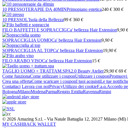
10 PRESSOTERAPIE DA 40MIN
Primopiano estetica
240
€
300
€
10 PRESSO
L'Isola della Bellezza
99
€
360
€
FILO BAFFETTI E SOPRACCIG
Ca' bellezza Hair Extension
9
,90
SOPRACCIGLIA UOMO
Ca' bellezza Hair Extension
9
,90
€
SOPRACCIGLIA AL TOP
Ca' bellezza Hair Extension
19
,90
€
FILO ARABO VISO
Ca' bellezza Hair Extension
15
€
TAGLIO UOMO + TRATTAM.SPA
2.0 Beauty Atelier
29
,90
€
69
€
Come funziona
Come utilizzare i coupon
Utilizzare i coupon
Promuovi l
Crea una offerta
Come scaricare i coupon
I tuoi acquisti
Le tue notifich
Contattaci
Lavora con noi
Privacy
Utilizzo dei cookie
F.a.q.
Accordo per
Bologna
Milano
Modena
Parma
Reggio Emilia
Ravenna
Rimini
© 2026 Amazing S.r.l. - Via Natale Battaglia 12, 20127 Milano (M
MY CASHBACK WALLET