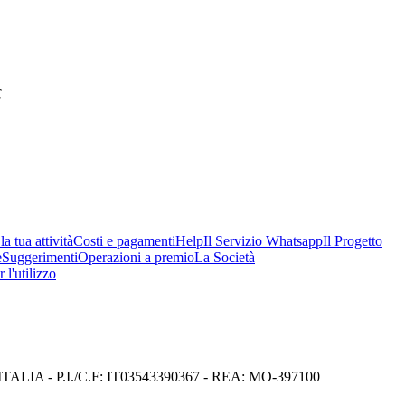
€
a tua attività
Costi e pagamenti
Help
Il Servizio Whatsapp
Il Progetto
e
Suggerimenti
Operazioni a premio
La Società
 l'utilizzo
I) ITALIA - P.I./C.F: IT03543390367 - REA: MO-397100