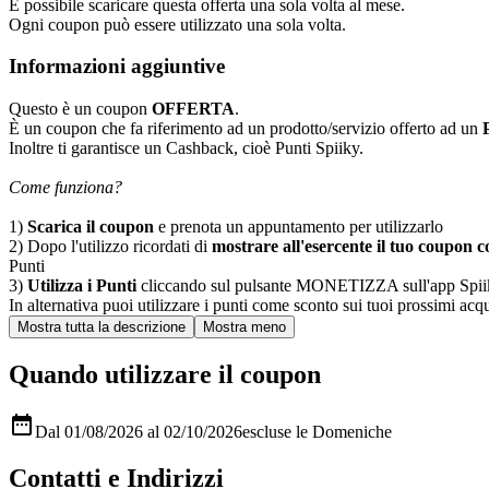
È possibile scaricare questa offerta una sola volta al mese.
Ogni coupon può essere utilizzato una sola volta.
Informazioni aggiuntive
Questo è un coupon
OFFERTA
.
È un coupon che fa riferimento ad un prodotto/servizio offerto ad un
Inoltre ti garantisce un Cashback, cioè Punti Spiiky.
Come funziona?
1)
Scarica il coupon
e prenota un appuntamento per utilizzarlo
2) Dopo l'utilizzo ricordati di
mostrare all'esercente il tuo coupon co
Punti
3)
Utilizza i Punti
cliccando sul pulsante MONETIZZA sull'app Spiiky, sc
In alternativa puoi utilizzare i punti come sconto sui tuoi prossimi acqui
Quando utilizzare il coupon

Dal 01/08/2026 al 02/10/2026
escluse le Domeniche
Contatti e Indirizzi