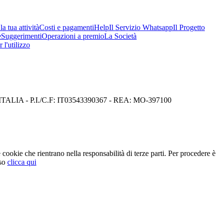
a tua attività
Costi e pagamenti
Help
Il Servizio Whatsapp
Il Progetto
e
Suggerimenti
Operazioni a premio
La Società
 l'utilizzo
I) ITALIA - P.I./C.F: IT03543390367 - REA: MO-397100
cookie che rientrano nella responsabilità di terze parti. Per procedere è 
so
clicca qui