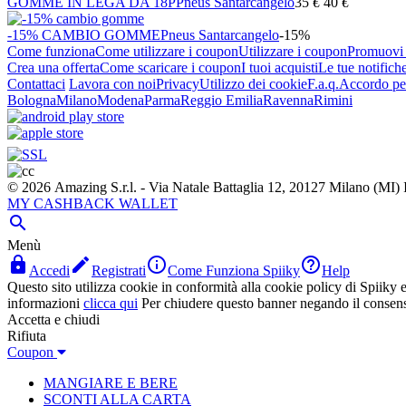
GOMME IN LEGA DA 18P
Pneus Santarcangelo
35
€
40
€
-15% CAMBIO GOMME
Pneus Santarcangelo
-15%
Come funziona
Come utilizzare i coupon
Utilizzare i coupon
Promuovi l
Crea una offerta
Come scaricare i coupon
I tuoi acquisti
Le tue notifich
Contattaci
Lavora con noi
Privacy
Utilizzo dei cookie
F.a.q.
Accordo per
Bologna
Milano
Modena
Parma
Reggio Emilia
Ravenna
Rimini
© 2026 Amazing S.r.l. - Via Natale Battaglia 12, 20127 Milano (M
MY CASHBACK WALLET

Menù




Accedi
Registrati
Come Funziona Spiiky
Help
Questo sito utilizza cookie in conformità alla cookie policy di Spiiky e 
informazioni
clicca qui
Per chiudere questo banner negando il consen
Accetta e chiudi
Rifiuta
Coupon
MANGIARE E BERE
SCONTI ALLA CARTA