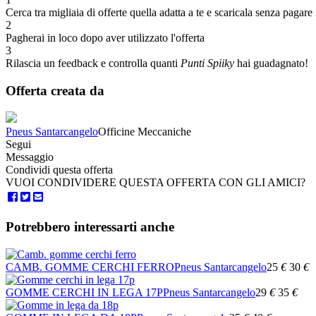
Cerca tra migliaia di offerte quella adatta a te e scaricala senza pagare 
2
Pagherai in loco dopo aver utilizzato l'offerta
3
Rilascia un feedback e controlla quanti
Punti Spiiky
hai guadagnato!
Offerta creata da
Pneus Santarcangelo
Officine Meccaniche
Segui
Messaggio
Condividi questa offerta
VUOI CONDIVIDERE QUESTA OFFERTA CON GLI AMICI?
Potrebbero interessarti anche
CAMB. GOMME CERCHI FERRO
Pneus Santarcangelo
25
€
30
€
GOMME CERCHI IN LEGA 17P
Pneus Santarcangelo
29
€
35
€