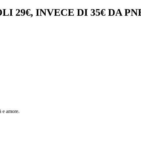
I 29€, INVECE DI 35€ DA P
à e amore.