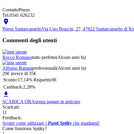
Contatto
Pneus
Tel.
0541 626232

Pneus Santarcangelo
Via Ugo Braschi, 27, 47822 Santarcangelo di R
Commenti degli utenti
Rocco Romano
tutto perfetto
(Alcuni anni fa)
Alfonso Rapani
professionali
(Alcuni anni fa)
29
€
invece di
35
€
Sconto:
17,14%
Risparmi:
6€
Cashback:
2,28%

SCARICA ORA
senza pagare in anticipo
Scaricati:
11
Feedback:
Scopri come utilizzare i
Punti Spiiky
che guadagni!
Come funziona Spiiky?
1