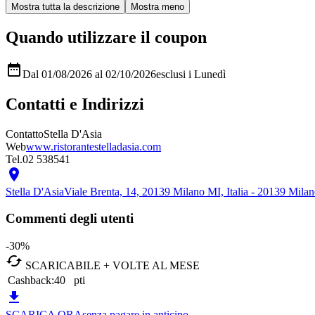
Quando utilizzare il coupon

Dal 01/08/2026 al 02/10/2026
esclusi i Lunedì
Contatti e Indirizzi
Contatto
Stella D'Asia
Web
www.ristorantestelladasia.com
Tel.
02 538541

Stella D'Asia
Viale Brenta, 14, 20139 Milano MI, Italia - 20139 Mila
Commenti degli utenti
-30%

SCARICABILE + VOLTE AL MESE
Cashback:
40
pti

SCARICA ORA
senza pagare in anticipo