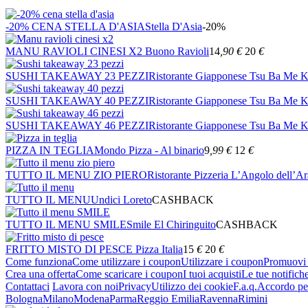
-20% CENA STELLA D'ASIA
Stella D'Asia
-20%
MANU RAVIOLI CINESI X2
Buono Ravioli
14
,90
€
20
€
SUSHI TAKEAWAY 23 PEZZI
Ristorante Giapponese Tsu Ba Me K
SUSHI TAKEAWAY 40 PEZZI
Ristorante Giapponese Tsu Ba Me K
SUSHI TAKEAWAY 46 PEZZI
Ristorante Giapponese Tsu Ba Me K
PIZZA IN TEGLIA
Mondo Pizza - Al binario
9
,99
€
12
€
TUTTO IL MENU ZIO PIERO
Ristorante Pizzeria L’Angolo dell’A
TUTTO IL MENU
Undici Loreto
CASHBACK
TUTTO IL MENU SMILE
Smile El Chiringuito
CASHBACK
FRITTO MISTO DI PESCE
Pizza Italia
15
€
20
€
Come funziona
Come utilizzare i coupon
Utilizzare i coupon
Promuovi l
Crea una offerta
Come scaricare i coupon
I tuoi acquisti
Le tue notifich
Contattaci
Lavora con noi
Privacy
Utilizzo dei cookie
F.a.q.
Accordo per
Bologna
Milano
Modena
Parma
Reggio Emilia
Ravenna
Rimini