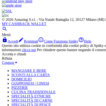
© 2026 Amazing S.r.l. - Via Natale Battaglia 12, 20127 Milano (M
MY CASHBACK WALLET

Menù




Accedi
Registrati
Come Funziona Spiiky
Help
Questo sito utilizza cookie in conformità alla cookie policy di Spiiky e 
informazioni
clicca qui
Per chiudere questo banner negando il consen
Accetta e chiudi
Rifiuta
Coupon
MANGIARE E BERE
SCONTI ALLA CARTA
DOMICILIO
GIAPPONESI / CINESI
PIZZERIE
CUCINA TRADIZIONALE
SPECIALITÀ ETNICHE
SPECIALITÀ DI CARNE
SPECIALITÀ DI PESCE