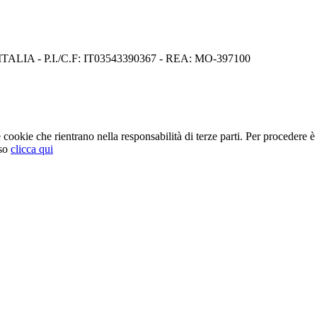
I) ITALIA - P.I./C.F: IT03543390367 - REA: MO-397100
cookie che rientrano nella responsabilità di terze parti. Per procedere è 
so
clicca qui