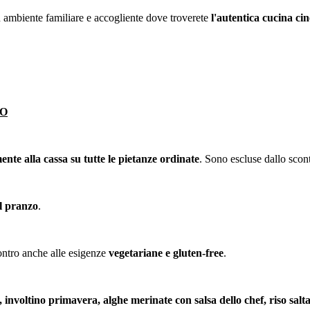
un ambiente familiare e accogliente dove troverete
l'autentica cucina cin
ZO
nte alla cassa su tutte le pietanze ordinate
. Sono escluse dallo scon
il pranzo
.
ontro anche alle esigenze
vegetariane e gluten-free
.
 involtino primavera, alghe merinate con salsa dello chef, riso salta