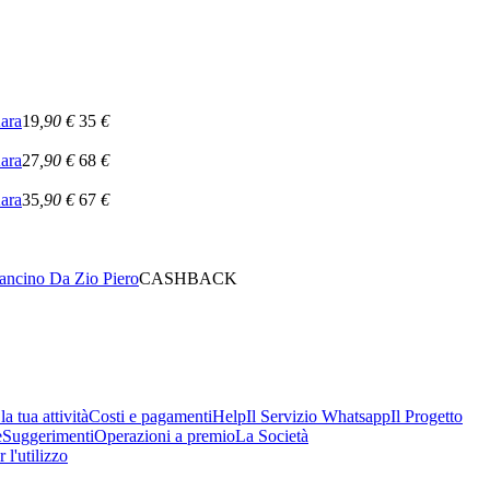
ara
19
,90
€
35
€
ara
27
,90
€
68
€
ara
35
,90
€
67
€
rancino Da Zio Piero
CASHBACK
a tua attività
Costi e pagamenti
Help
Il Servizio Whatsapp
Il Progetto
e
Suggerimenti
Operazioni a premio
La Società
 l'utilizzo