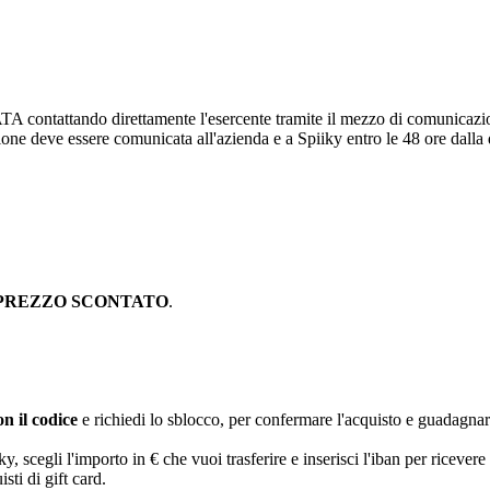
attando direttamente l'esercente tramite il mezzo di comunicazione pr
zione deve essere comunicata all'azienda e a Spiiky entro le 48 ore dalla
PREZZO SCONTATO
.
n il codice
e richiedi lo sblocco, per confermare l'acquisto e guadagna
egli l'importo in € che vuoi trasferire e inserisci l'iban per ricevere 
sti di gift card.