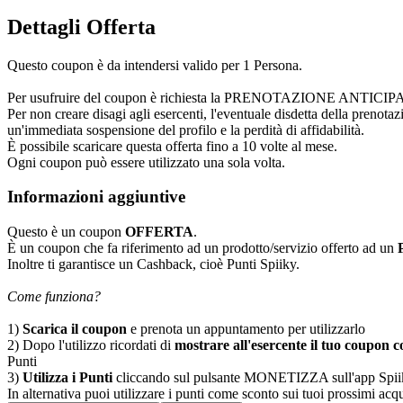
Dettagli Offerta
Questo coupon è da intendersi valido per 1 Persona.
Per usufruire del coupon è richiesta la PRENOTAZIONE ANTICIPATA cont
Per non creare disagi agli esercenti, l'eventuale disdetta della prenota
un'immediata sospensione del profilo e la perdità di affidabilità.
È possibile scaricare questa offerta fino a 10 volte al mese.
Ogni coupon può essere utilizzato una sola volta.
Informazioni aggiuntive
Questo è un coupon
OFFERTA
.
È un coupon che fa riferimento ad un prodotto/servizio offerto ad un
Inoltre ti garantisce un Cashback, cioè Punti Spiiky.
Come funziona?
1)
Scarica il coupon
e prenota un appuntamento per utilizzarlo
2) Dopo l'utilizzo ricordati di
mostrare all'esercente il tuo coupon co
Punti
3)
Utilizza i Punti
cliccando sul pulsante MONETIZZA sull'app Spiiky, sc
In alternativa puoi utilizzare i punti come sconto sui tuoi prossimi acqui