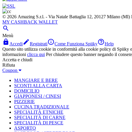
© 2026 Amazing S.r.l. - Via Natale Battaglia 12, 20127 Milano (M
MY CASHBACK WALLET

Menù




Accedi
Registrati
Come Funziona Spiiky
Help
Questo sito utilizza cookie in conformità alla cookie policy di Spiiky e 
informazioni
clicca qui
Per chiudere questo banner negando il consen
Accetta e chiudi
Rifiuta
Coupon
MANGIARE E BERE
SCONTI ALLA CARTA
DOMICILIO
GIAPPONESI / CINESI
PIZZERIE
CUCINA TRADIZIONALE
SPECIALITÀ ETNICHE
SPECIALITÀ DI CARNE
SPECIALITÀ DI PESCE
ASPORTO