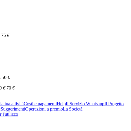
75
€
€
50
€
9
€
70
€
a tua attività
Costi e pagamenti
Help
Il Servizio Whatsapp
Il Progetto
e
Suggerimenti
Operazioni a premio
La Società
 l'utilizzo