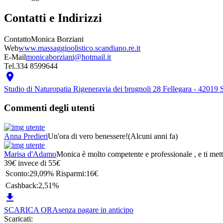
Contatti e Indirizzi
Contatto
Monica Borziani
Web
www.massaggioolistico.scandiano.re.it
E-Mail
monicaborziani@hotmail.it
Tel.
334 8599644

Studio di Naturopatia Rigenera
via dei brugnoli 28 Fellegara - 42019
Commenti degli utenti
Anna Predieri
Un'ora di vero benessere!
(Alcuni anni fa)
Marisa d'Adamo
Monica è molto competente e professionale , e ti mette
39
€
invece di
55
€
Sconto:
29,09%
Risparmi:
16€
Cashback:
2,51%

SCARICA ORA
senza pagare in anticipo
Scaricati: