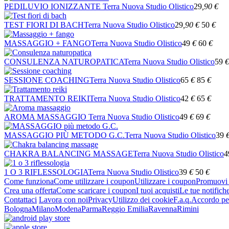
PEDILUVIO IONIZZANTE
Terra Nuova Studio Olistico
29
,90
€
TEST FIORI DI BACH
Terra Nuova Studio Olistico
29
,90
€
50
€
MASSAGGIO + FANGO
Terra Nuova Studio Olistico
49
€
60
€
CONSULENZA NATUROPATICA
Terra Nuova Studio Olistico
59
€
SESSIONE COACHING
Terra Nuova Studio Olistico
65
€
85
€
TRATTAMENTO REIKI
Terra Nuova Studio Olistico
42
€
65
€
AROMA MASSAGGIO
Terra Nuova Studio Olistico
49
€
69
€
MASSAGGIO PIÙ METODO G.C.
Terra Nuova Studio Olistico
39
CHAKRA BALANCING MASSAGE
Terra Nuova Studio Olistico
4
1 O 3 RIFLESSOLOGIA
Terra Nuova Studio Olistico
39
€
50
€
Come funziona
Come utilizzare i coupon
Utilizzare i coupon
Promuovi l
Crea una offerta
Come scaricare i coupon
I tuoi acquisti
Le tue notifich
Contattaci
Lavora con noi
Privacy
Utilizzo dei cookie
F.a.q.
Accordo per
Bologna
Milano
Modena
Parma
Reggio Emilia
Ravenna
Rimini