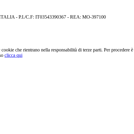
I) ITALIA - P.I./C.F: IT03543390367 - REA: MO-397100
cookie che rientrano nella responsabilità di terze parti. Per procedere è 
so
clicca qui